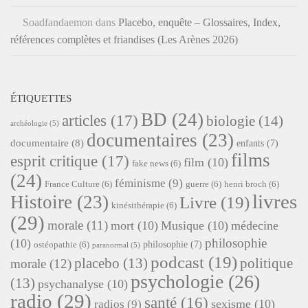
Soadfandaemon
dans
Placebo, enquête – Glossaires, Index,
références complètes et friandises (Les Arènes 2026)
ÉTIQUETTES
BD
(24)
articles
(17)
biologie
(14)
archéologie
(5)
documentaires
(23)
documentaire
(8)
enfants
(7)
films
esprit critique
(17)
film
(10)
fake news
(6)
(24)
féminisme
(9)
France Culture
(6)
guerre
(6)
henri broch
(6)
livres
Histoire
(23)
Livre
(19)
kinésithérapie
(6)
(29)
morale
(11)
mort
(10)
Musique
(10)
médecine
philosophie
(10)
philosophie
(7)
ostéopathie
(6)
paranormal
(5)
podcast
(19)
placebo
(13)
politique
morale
(12)
psychologie
(26)
(13)
psychanalyse
(10)
radio
(29)
santé
(16)
sexisme
(10)
radios
(9)