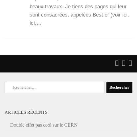
beaux tra­vaux. Je tiens des pages qui leur
sont consa­crées, appe­lées Best of (voir ici,
ici,…
Rechercher :
ARTICLES RÉCENTS
Double effet pas cool sur le CERN