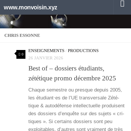
www.monvoisin.xyz
Au dessous du contenu
CHRIS ESSONNE
ENSEIGNEMENTS
/
PRODUCTIONS
0
26 JANVIER 2026
Best of – dossiers étudiants,
zététique promo décembre 2025
Chaque semestre ou presque depuis 2005,
les étudiant·es de l’UE trans­ver­sale Zété­
tique & auto­dé­fense intel­lec­tuelle pro­duisent
des dos­siers d’enquête sur des sujets « cri­
tiques ». Si cer­tains dos­siers sont peu
exploi­tables, d’autres sont vrai­ment de très