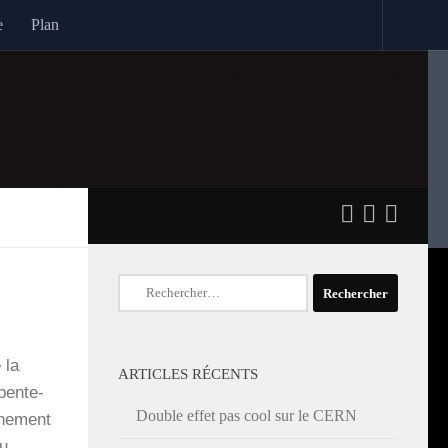
e
Plan
Rechercher :
 la
ARTICLES RÉCENTS
n­­te­­
Double effet pas cool sur le CERN
che­ment
du