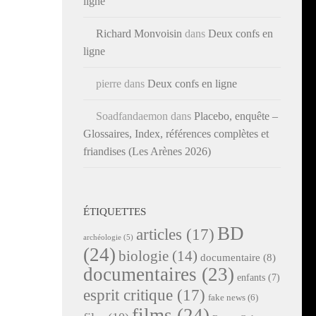
ligne
Richard Monvoisin
dans
Deux confs en
ligne
pierre
dans
Deux confs en ligne
Soadfandaemon
dans
Placebo, enquête –
Glossaires, Index, références complètes et
friandises (Les Arènes 2026)
ÉTIQUETTES
BD
articles
(17)
archéologie
(5)
(24)
biologie
(14)
documentaire
(8)
documentaires
(23)
enfants
(7)
esprit critique
(17)
fake news
(6)
films
(24)