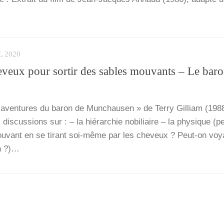
L 2020
cheveux pour sortir des sables mouvants – Le bar
s aven­tures du baron de Mun­chau­sen » de Ter­ry Gil­liam (19
dis­cus­sions sur : – la hié­rarchie nobi­liaire – la phy­sique (p
mou­vant en se tirant soi-même par les che­veux ? Peut-on voy
on ?)…