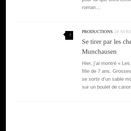
roman…
PRODUCTIONS
28 AVRI
7
Se tirer par les 
Munchausen
Hier, j’ai mon­tré « Le
fille de 7 ans. Grosses 
se sor­tir d’un sable 
sur un bou­let de can