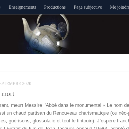
s
Enseignements
Productions
Page subjective
Me joindr
SEPTEMBRE 2020
t mort
rant, meurt Mes­sire l’Ab­bé dans le monu­men­tal « Le nom de
si un chaud par­ti­san du Renou­veau cha­ris­ma­tique (ou néo-pe
es, gué­ri­sons, glos­so­la­lie et tout le tin­touin). J’es­père fran­
te ! Extrait du film de Jean-Jacques Annaud (1986), adap­té 