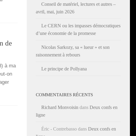
Conseil de matériel, lectures et autres –
avril, mai, juin 2026
Le CERN ou les impasses démocratiques
d’une économie de la promesse
on de
Nicolas Sarkozy, sa « lueur » et son
raisonnement à rebours
88) à ma
Le principe de Pollyana
eut-on
a­ger
COMMENTAIRES RÉCENTS
Richard Monvoisin
dans
Deux confs en
ligne
Éric - Contrebasso
dans
Deux confs en