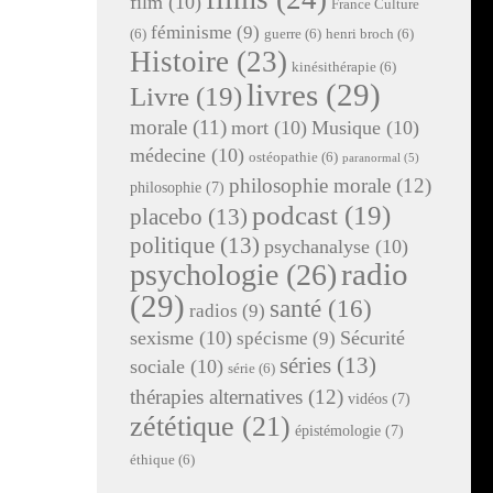
film
(10)
France Culture
féminisme
(9)
(6)
guerre
(6)
henri broch
(6)
Histoire
(23)
kinésithérapie
(6)
livres
(29)
Livre
(19)
morale
(11)
mort
(10)
Musique
(10)
médecine
(10)
ostéopathie
(6)
paranormal
(5)
philosophie morale
(12)
philosophie
(7)
podcast
(19)
placebo
(13)
politique
(13)
psychanalyse
(10)
radio
psychologie
(26)
(29)
santé
(16)
radios
(9)
sexisme
(10)
Sécurité
spécisme
(9)
séries
(13)
sociale
(10)
série
(6)
thérapies alternatives
(12)
vidéos
(7)
zététique
(21)
épistémologie
(7)
éthique
(6)