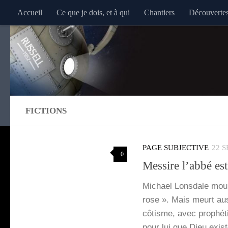
Accueil
Ce que je dois, et à qui
Chantiers
Découverte
Au dessous du contenu
FICTIONS
PAGE SUBJECTIVE
22 
0
Messire l’abbé es
Michael Lons­dale mou­
rose ». Mais meurt aus­
cô­­tisme, avec pro­phé­ti
pour lui que Dieu exis