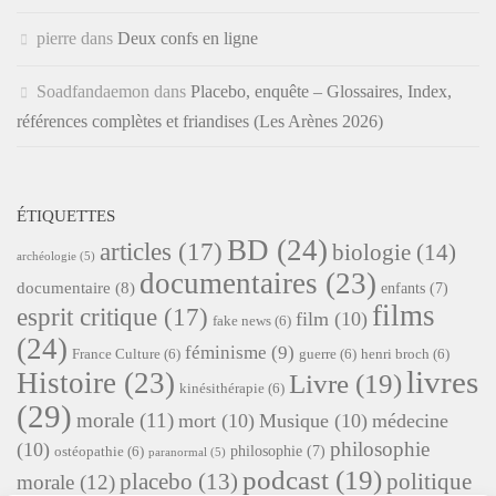
pierre
dans
Deux confs en ligne
Soadfandaemon
dans
Placebo, enquête – Glossaires, Index,
références complètes et friandises (Les Arènes 2026)
ÉTIQUETTES
BD
(24)
articles
(17)
biologie
(14)
archéologie
(5)
documentaires
(23)
documentaire
(8)
enfants
(7)
films
esprit critique
(17)
film
(10)
fake news
(6)
(24)
féminisme
(9)
France Culture
(6)
guerre
(6)
henri broch
(6)
livres
Histoire
(23)
Livre
(19)
kinésithérapie
(6)
(29)
morale
(11)
mort
(10)
Musique
(10)
médecine
philosophie
(10)
philosophie
(7)
ostéopathie
(6)
paranormal
(5)
podcast
(19)
placebo
(13)
politique
morale
(12)