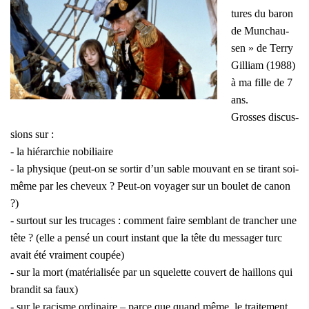
tures du baron
de Mun­chau­
sen » de Ter­ry
Gil­liam (1988)
à ma fille de 7
ans.
Grosses dis­cus­
sions sur :
- la hié­rarch
ie nobi­liaire
- la phy­sique (peut-on se sor­tir d’un sable mou­vant en se tirant soi-
même par les che­veux ? Peut-on voya­ger sur un bou­let de canon
?)
- sur­tout sur les tru­cages : com­ment faire sem­blant de tran­cher une
tête ? (elle a pen­sé un court ins­tant que la tête du mes­sa­ger turc
avait été vrai­ment cou­pée)
- sur la mort (maté­ria­li­sée par un sque­lette cou­vert de haillons qui
bran­dit sa faux)
- sur le racisme ordi­naire – parce que quand même, le trai­te­ment