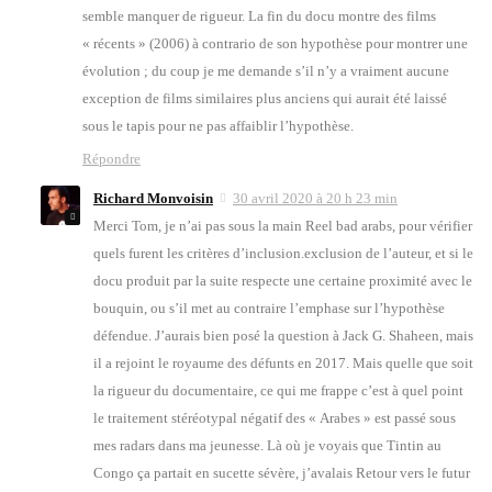
semble man­quer de rigueur. La fin du docu montre des films
« récents » (2006) à contra­rio de son hypo­thèse pour mon­trer une
évo­lu­tion ; du coup je me demande s’il n’y a vrai­ment aucune
excep­tion de films simi­laires plus anciens qui aurait été lais­sé
sous le tapis pour ne pas affai­blir l’hypothèse.
Répondre
Richard Monvoisin
30 avril 2020 à 20 h 23 min
Mer­ci Tom, je n’ai pas sous la main Reel bad arabs, pour véri­fier
quels furent les cri­tères d’inclusion.exclusion de l’au­teur, et si le
docu pro­duit par la suite res­pecte une cer­taine proxi­mi­té avec le
bou­quin, ou s’il met au contraire l’emphase sur l’hy­po­thèse
défen­due. J’au­rais bien posé la ques­tion à Jack G. Sha­heen, mais
il a rejoint le royaume des défunts en 2017. Mais quelle que soit
la rigueur du docu­men­taire, ce qui me frappe c’est à quel point
le trai­te­ment sté­réo­ty­pal néga­tif des « Arabes » est pas­sé sous
mes radars dans ma jeu­nesse. Là où je voyais que Tin­tin au
Congo ça par­tait en sucette sévère, j’a­va­lais Retour vers le futur