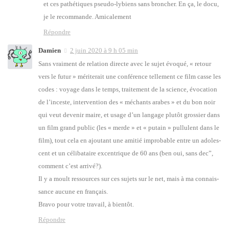
et ces pathé­tiques pseu­do-lybiens sans bron­cher. En ça, le docu,
je le recom­mande. Ami­ca­le­ment
Répondre
Damien
2 juin 2020 à 9 h 05 min
Sans vrai­ment de rela­tion directe avec le sujet évo­qué, « retour
vers le futur » méri­te­rait une confé­rence tel­le­ment ce film casse les
codes : voyage dans le temps, trai­te­ment de la science, évo­ca­tion
de l’in­ceste, inter­ven­tion des « méchants arabes » et du bon noir
qui veut deve­nir maire, et usage d’un lan­gage plu­tôt gros­sier dans
un film grand public (les « merde » et « putain » pul­lulent dans le
film), tout cela en ajou­tant une ami­tié impro­bable entre un ado­les­
cent et un céli­ba­taire excen­trique de 60 ans (ben oui, sans dec”,
com­ment c’est arri­vé?).
Il y a moult res­sources sur ces sujets sur le net, mais à ma connais­
sance aucune en fran­çais.
Bra­vo pour votre tra­vail, à bien­tôt.
Répondre