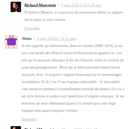
Richard Monvoisin
3 juin 2020 à 12 h 38 min
D’ailleurs Damien, si vous avez des res­sources même en anglais
sur le sujet, je suis curieux.
Répondre
Alinta
3 mars 2023 à 7 h 23 min
Je me rap­pelle qu’a­do­les­cente, dans les années 2000–2010, je me
suis vite las­sée des films d’ac­tion hol­ly­woo­diens quand j’ai com­
pris qu’on pou­vait anti­ci­per la fin de l’his­toire selon la cou­leur de
peau des pro­ta­go­nistes . Bien sûr, le héros (homme blanc) sur­vit
tou­jours, donc le sus­pens s’ap­puie beau­coup sur les per­son­nages
secon­daires. Et là c’est d’une logique redou­table : le noir-amé­ri­
cain meurt en pre­mier, éven­tuel­le­ment pré­cé­dé du lati­no s’il y en a
un, et le der­nier à tom­ber est l’a­mé­ri­cain d’o­ri­gine asia­tique. Je me
sou­viens de mon effa­re­ment quand j’ai réa­li­sé que cette règle
basique était qua­si tou­jours véri­fiée.
Répondre