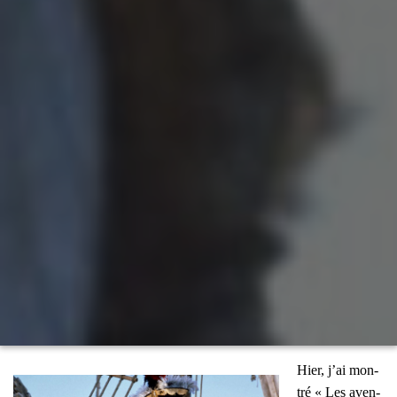
Hier, j’ai mon­
tré « Les aven­