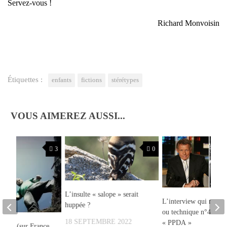
Ser­vez-vous !
Richard Mon­voi­sin
Étiquettes :
enfants
fictions
stérétypes
VOUS AIMEREZ AUSSI...
3
0
L’insulte « salope » serait
L’interview qui n’exis
huppée ?
ou technique n°43 dit
18 SEPTEMBRE 2022
« PPDA »
u LSD (sur France