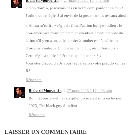
Richard Monvoisin
27 mars 2023 à 16 h 47 min
« mon doux », je n’a­vais pas vu votre com, par­don­nez-moi !
J’a­dore votre règle. J’ai envie de la pos­ter sur les réseaux ain­si :
« Alin­ta m’é­crit : « règle de film d’ac­tion hol­ly­woo­dien : le
noir-amé­ri­cain meurt en pre­mier, éven­tuel­le­ment pré­cé­dé du
lati­no s’il y en a un, et le der­nier à tom­ber est l’américain
d’origine asia­tique. L’homme blanc, lui, sur­vit tou­jours ».
Cette règle a‑t-elle été étu­diée quelque part ? »
Vous êtes d’ac­cord ? Je vous tague, selon votre pseu­do sur les
RS
Répondre
Richard Monvoisin
27 mars 2023 à 17 h 53 min
Bon,j’ai pos­té – et j’ai vu qu’un livre était sor­ti en février
2023, The black guy dies first
Répondre
LAISSER UN COMMENTAIRE