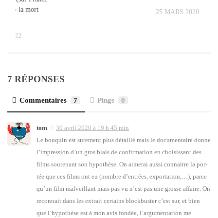
cycle « la mort
25 MARS 2020
ER 2022
7 RÉPONSES
Commentaires
7
Pings
0
tom
30 avril 2020 à 19 h 45 min
Le bou­quin est sur­ement plus détaillé mais le docu­men­taire donne
l’im­pres­sion d’un gros biais de confir­ma­tion en choi­sis­sant des
films sou­te­nant son hypo­thèse. On aime­rai aus­si connaitre la por­
tée que ces films ont eu (nombre d’en­trées, expor­ta­tion,…), parce
qu’un film mal­veillant mais pas vu n’est pas une grosse affaire. On
recon­nait dans les extrait cer­tains block­bus­ter c’est sur, et bien
que l’hy­po­thèse est à mon avis fon­dée, l’ar­gu­men­ta­tion me