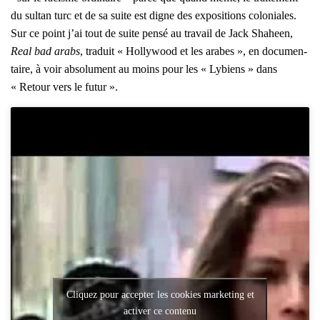
du sul­tan turc et de sa suite est digne des expo­si­tions colo­niales.
Sur ce point j’ai tout de suite pen­sé au tra­vail de Jack Sha­heen,
Real bad arabs
, tra­duit « Hol­ly­wood et les arabes », en docu­men­
taire, à voir abso­lu­ment au moins pour les « Lybiens » dans
« Retour vers le futur ».
Cliquez pour accepter les cookies marketing et
activer ce contenu