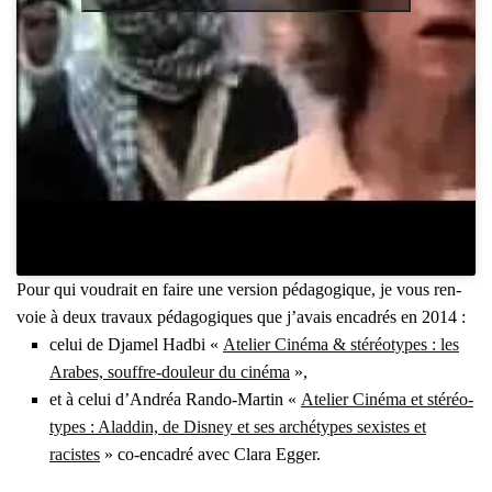
Pour qui vou­drait en faire une ver­sion péda­go­gique, je vous ren­
voie à deux tra­vaux péda­go­giques que j’a­vais enca­drés en 2014 :
celui de Dja­mel Had­bi «
Ate­lier Ciné­ma & sté­réo­types : les
Arabes, souffre-dou­leur du ciné­ma
»,
et à celui d’An­dréa Ran­do-Mar­tin «
Ate­lier Ciné­ma et sté­réo­
types : Alad­din, de Dis­ney et ses arché­types sexistes et
racistes
» co-enca­dré avec Cla­ra Egger.