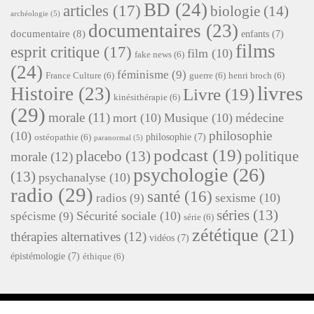
BD
(24)
articles
(17)
biologie
(14)
archéologie
(5)
documentaires
(23)
documentaire
(8)
enfants
(7)
films
esprit critique
(17)
film
(10)
fake news
(6)
(24)
féminisme
(9)
France Culture
(6)
guerre
(6)
henri broch
(6)
livres
Histoire
(23)
Livre
(19)
kinésithérapie
(6)
(29)
morale
(11)
mort
(10)
Musique
(10)
médecine
philosophie
(10)
philosophie
(7)
ostéopathie
(6)
paranormal
(5)
podcast
(19)
placebo
(13)
politique
morale
(12)
psychologie
(26)
(13)
psychanalyse
(10)
radio
(29)
santé
(16)
sexisme
(10)
radios
(9)
séries
(13)
Sécurité sociale
(10)
spécisme
(9)
série
(6)
zététique
(21)
thérapies alternatives
(12)
vidéos
(7)
épistémologie
(7)
éthique
(6)