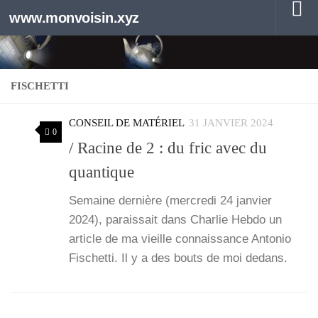
www.monvoisin.xyz
Au dessous du contenu
FISCHETTI
CONSEIL DE MATÉRIEL
31 JANVIER 2024
0
/ Racine de 2 : du fric avec du
quantique
Semaine der­nière (mer­cre­di 24 jan­vier
2024), parais­sait dans Char­lie Heb­do un
article de ma vieille connais­sance Anto­nio
Fischet­ti. Il y a des bouts de moi dedans.