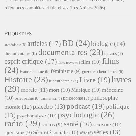
références complètes et friandises (Les Arènes 2026)
ÉTIQUETTES
BD
(24)
articles
(17)
biologie
(14)
archéologie
(5)
documentaires
(23)
documentaire
(8)
enfants
(7)
films
esprit critique
(17)
film
(10)
fake news
(6)
(24)
féminisme
(9)
France Culture
(6)
guerre
(6)
henri broch
(6)
livres
Histoire
(23)
Livre
(19)
kinésithérapie
(6)
(29)
morale
(11)
mort
(10)
Musique
(10)
médecine
philosophie
(10)
philosophie
(7)
ostéopathie
(6)
paranormal
(5)
podcast
(19)
placebo
(13)
politique
morale
(12)
psychologie
(26)
(13)
psychanalyse
(10)
radio
(29)
santé
(16)
sexisme
(10)
radios
(9)
séries
(13)
Sécurité sociale
(10)
spécisme
(9)
série
(6)