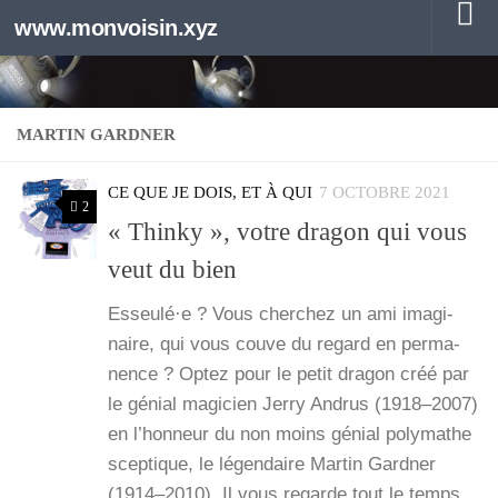
www.monvoisin.xyz
Au dessous du contenu
MARTIN GARDNER
CE QUE JE DOIS, ET À QUI
7 OCTOBRE 2021
2
« Thinky », votre dragon qui vous
veut du bien
Esseulé·e ? Vous cher­chez un ami ima­gi­
naire, qui vous couve du regard en per­ma­
nence ? Optez pour le petit dra­gon créé par
le génial magi­cien Jer­ry Andrus (1918–2007)
en l’hon­neur du non moins génial poly­mathe
scep­tique, le légen­daire Mar­tin Gard­ner
(1914–2010). Il vous regarde tout le temps.