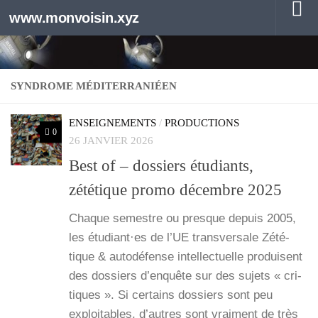
www.monvoisin.xyz
Au dessous du contenu
SYNDROME MÉDITERRANIÉEN
ENSEIGNEMENTS
/
PRODUCTIONS
0
26 JANVIER 2026
Best of – dossiers étudiants,
zététique promo décembre 2025
Chaque semestre ou presque depuis 2005,
les étudiant·es de l’UE trans­ver­sale Zété­
tique & auto­dé­fense intel­lec­tuelle pro­duisent
des dos­siers d’enquête sur des sujets « cri­
tiques ». Si cer­tains dos­siers sont peu
exploi­tables, d’autres sont vrai­ment de très