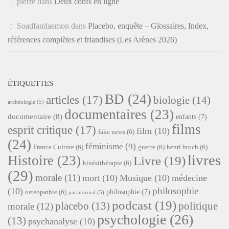
pierre
dans
Deux confs en ligne
Soadfandaemon
dans
Placebo, enquête – Glossaires, Index,
références complètes et friandises (Les Arènes 2026)
ÉTIQUETTES
BD
(24)
articles
(17)
biologie
(14)
archéologie
(5)
documentaires
(23)
documentaire
(8)
enfants
(7)
films
esprit critique
(17)
film
(10)
fake news
(6)
(24)
féminisme
(9)
France Culture
(6)
guerre
(6)
henri broch
(6)
livres
Histoire
(23)
Livre
(19)
kinésithérapie
(6)
(29)
morale
(11)
mort
(10)
Musique
(10)
médecine
philosophie
(10)
philosophie
(7)
ostéopathie
(6)
paranormal
(5)
podcast
(19)
placebo
(13)
politique
morale
(12)
psychologie
(26)
(13)
psychanalyse
(10)