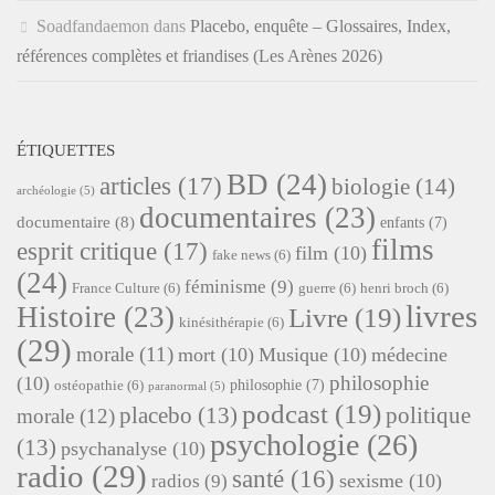
Soadfandaemon
dans
Placebo, enquête – Glossaires, Index,
références complètes et friandises (Les Arènes 2026)
ÉTIQUETTES
BD
(24)
articles
(17)
biologie
(14)
archéologie
(5)
documentaires
(23)
documentaire
(8)
enfants
(7)
films
esprit critique
(17)
film
(10)
fake news
(6)
(24)
féminisme
(9)
France Culture
(6)
guerre
(6)
henri broch
(6)
livres
Histoire
(23)
Livre
(19)
kinésithérapie
(6)
(29)
morale
(11)
mort
(10)
Musique
(10)
médecine
philosophie
(10)
philosophie
(7)
ostéopathie
(6)
paranormal
(5)
podcast
(19)
placebo
(13)
politique
morale
(12)
psychologie
(26)
(13)
psychanalyse
(10)
radio
(29)
santé
(16)
sexisme
(10)
radios
(9)