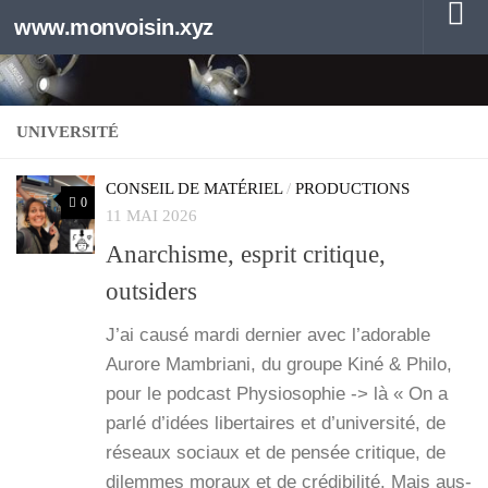
www.monvoisin.xyz
Au dessous du contenu
UNIVERSITÉ
CONSEIL DE MATÉRIEL
/
PRODUCTIONS
0
11 MAI 2026
Anarchisme, esprit critique,
outsiders
J’ai cau­sé mar­di der­nier avec l’a­do­rable
Aurore Mam­bria­ni, du groupe Kiné & Phi­lo,
pour le pod­cast Phy­sio­so­phie -> là « On a
par­lé d’idées liber­taires et d’université, de
réseaux sociaux et de pen­sée cri­tique, de
dilemmes moraux et de cré­di­bi­li­té. Mais aus­