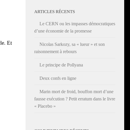
ARTICLES RÉCENTS
Le CERN ou les impasses démocratiques
d’une économie de la promesse
le. Et
Nicolas Sarkozy, sa « lueur » et son
raisonnement à rebours
Le principe de Pollyana
Deux confs en ligne
Marin mort de froid, bouffon mort d’une
fausse exécution ? Petit erratum dans le livre
« Placebo »