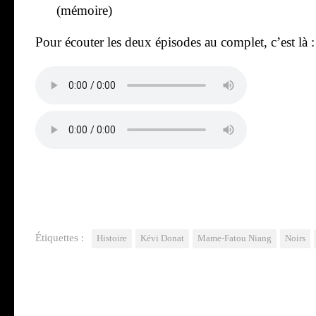
(mémoire)
Pour écou­ter les deux épi­sodes au com­plet, c’est là :
Étiquettes :
Histoire
Kévi Donat
Mame-Fatou Niang
Noirs