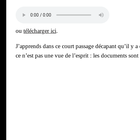
ou
télé­char­ger ici
.
J’ap­prends dans ce court pas­sage déca­pant qu’il y 
ce n’est pas une vue de l’es­prit : les docu­ments sont