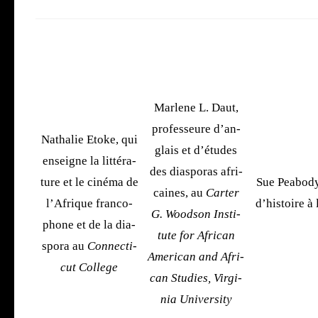
Mar­lene L. Daut,
pro­fes­seure d’an­
Natha­lie Etoke, qui
glais et d’é­tudes
enseigne la lit­té­ra­
des dia­spo­ras afri­
ture et le ciné­ma de
Sue Pea­bo­dy
caines, au
Car­ter
l’A­frique fran­co­
d’his­toire à
G. Wood­son Ins­ti­
phone et de la dia­
tute for Afri­can
spo­ra au
Connec­ti­
Ame­ri­can and Afri­
cut Col­lege
can Stu­dies, Vir­gi­
nia Uni­ver­si­ty