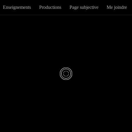
Enseignements
Productions
Page subjective
Me joindre
DÉCOUVERTES
0
ce des Noirs »,
 Niang et Kévi 
MONVOISIN
· PUBLIÉ
30 SEPTEMBRE 2021
· MIS À JOUR