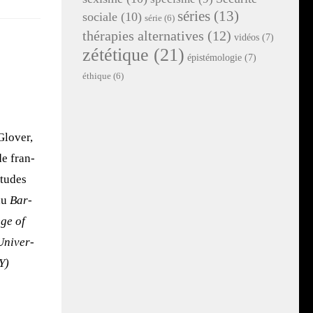
séries
(13)
sociale
(10)
série
(6)
thérapies alternatives
(12)
vidéos
(7)
zététique
(21)
épistémologie
(7)
éthique
(6)
lo­ver,
de fran­
­tudes
 au
Bar­
ege of
ni­ver­
NY)