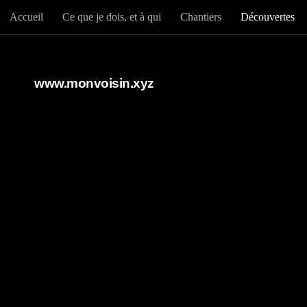
Accueil
Ce que je dois, et à qui
Chantiers
Découvertes
Au dessous du contenu
www.monvoisin.xyz
« La poli
Fatou
PAR
RICHARD 