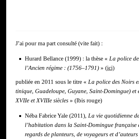
J’ai pour ma part consul­té (vite fait) :
Hurard Bel­lance (1999) : la thèse «
La police de
l’An­cien régime : (1756–1791)
» (
ici)
publiée en 2011 sous le titre «
La police des Noirs 
ti­nique, Gua­de­loupe, Guyane, Saint-Domingue) et
XVIIe et XVIIIe siècles
» (Ibis rouge)
Néba Fabrice Yale (2011),
La vie quo­ti­dienne d
l’habitation dans la
Saint-Domingue fran­çaise a
regards de
plan­teurs, de voya­geurs et d’auteurs