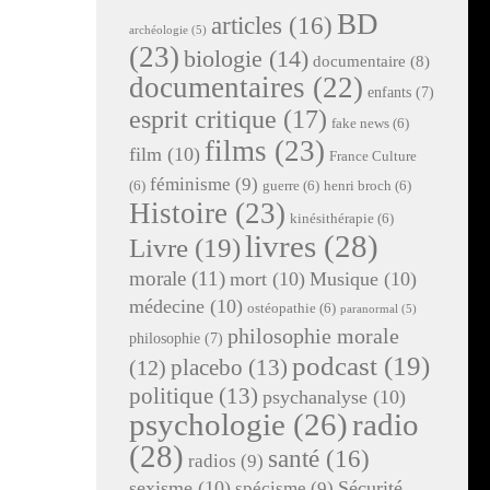
BD
articles
(16)
archéologie
(5)
(23)
biologie
(14)
documentaire
(8)
documentaires
(22)
enfants
(7)
esprit critique
(17)
fake news
(6)
films
(23)
film
(10)
France Culture
féminisme
(9)
(6)
guerre
(6)
henri broch
(6)
Histoire
(23)
kinésithérapie
(6)
livres
(28)
Livre
(19)
morale
(11)
mort
(10)
Musique
(10)
médecine
(10)
ostéopathie
(6)
paranormal
(5)
philosophie morale
philosophie
(7)
podcast
(19)
placebo
(13)
(12)
politique
(13)
psychanalyse
(10)
radio
psychologie
(26)
(28)
santé
(16)
radios
(9)
sexisme
(10)
Sécurité
spécisme
(9)