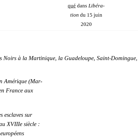
qué
dans
Libé­ra­
tion
du 15 juin
2020
s Noirs à la Mar­ti­nique, la Gua­de­loupe, Saint-Domingue,
en Amé­rique (Mar­
 en France aux
es esclaves sur
u XVIIIe siècle :
 euro­péens