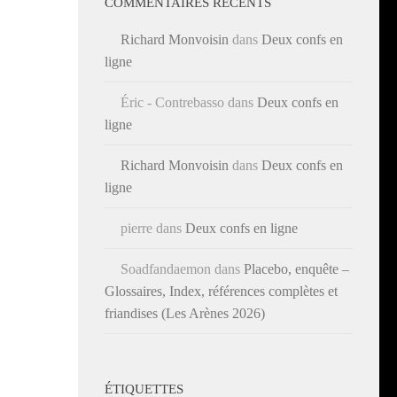
COMMENTAIRES RÉCENTS
Richard Monvoisin
dans
Deux confs en
ligne
Éric - Contrebasso
dans
Deux confs en
ligne
Richard Monvoisin
dans
Deux confs en
ligne
pierre
dans
Deux confs en ligne
Soadfandaemon
dans
Placebo, enquête –
Glossaires, Index, références complètes et
friandises (Les Arènes 2026)
ÉTIQUETTES