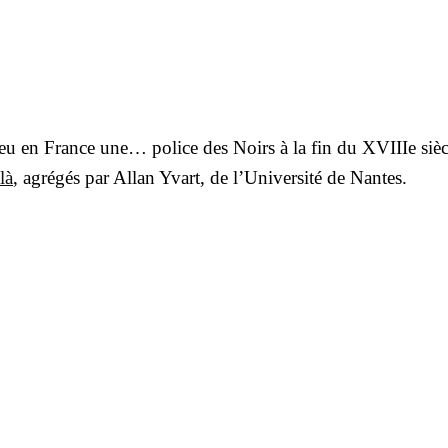
a eu en France une… police des Noirs à la fin du XVIIIe sièc
là
, agré­gés par Allan Yvart, de l’U­ni­ver­si­té de Nantes.