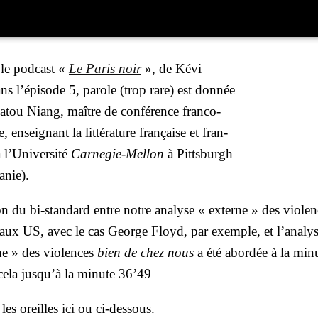
s le pod­cast «
Le Paris noir
», de Kévi
s l’é­pi­sode 5, parole (trop rare) est don­née
ou Niang, maître de confé­rence fran­co-
e, ensei­gnant la lit­té­ra­ture fran­çaise et fran­
l’U­ni­ver­si­té
Car­ne­gie-Mel­lon
à Pitts­burgh
a­nie).
on du bi-stan­dard entre notre ana­lyse « externe » des vio­le
s aux US, avec le cas George Floyd, par exemple, et l’a­na­ly
e » des vio­lences
bien de chez nous
a été abor­dée à la min
cela jus­qu’à la minute 36’49
 les oreilles
ici
ou ci-des­sous.