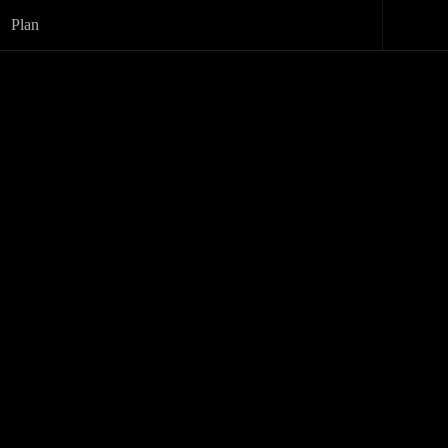
Plan
 par Mame-
Donat
1 OCTOBRE 2021