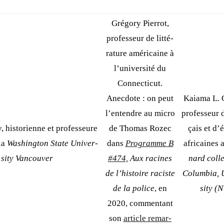
Gré­go­ry Pier­rot,
pro­fes­seur de lit­té­
ra­ture amé­ri­caine à
l’université du
Connec­ti­cut.
Anec­dote : on peut
Kaia­ma L. G
l’en­tendre au micro
pro­fes­seur 
, his­to­rienne et pro­fes­seure
de Tho­mas Rozec
çais et d’é
 la
Washing­ton State Uni­ver­
dans
Pro­gramme B
afri­caines
si­ty Van­cou­ver
#474,
Aux racines
nard col­l
de l’histoire raciste
Colum­bia, U
de la police
, en
si­ty (
2020, com­men­tant
son
article remar­