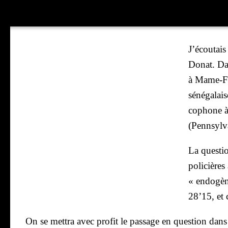
J’é­cou­tai
Donat. Dan
à Mame-Fat
séné­ga­lais
co­phone à 
(Penn­syl­v
La ques­ti
poli­cière
« endo­gèn
28’15, et 
On se met­tra avec pro­fit le pas­sage en ques­tion dans