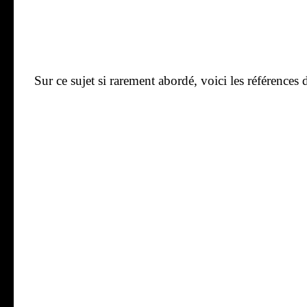
Sur ce sujet si rare­ment abor­dé, voi­ci les réfé­ren