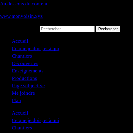
Au dessous du contenu
www.monvoisin.xyz
Rechercher :
Accueil
Ce que je dois, et à qui
Chantiers
Découvertes
Enseignements
Productions
Page subjective
Me joindre
Plan
Accueil
Ce que je dois, et à qui
Chantiers