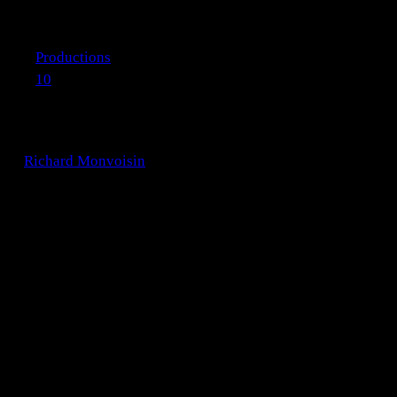
Productions
10
La zététique, sur une fine couche de glace 
par
Richard Monvoisin
· Publié
29 septembre 2021
· Mis à jou