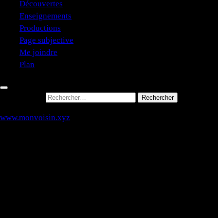
Découvertes
Enseignements
Productions
Page subjective
Me joindre
Plan
Rechercher :
www.monvoisin.xyz