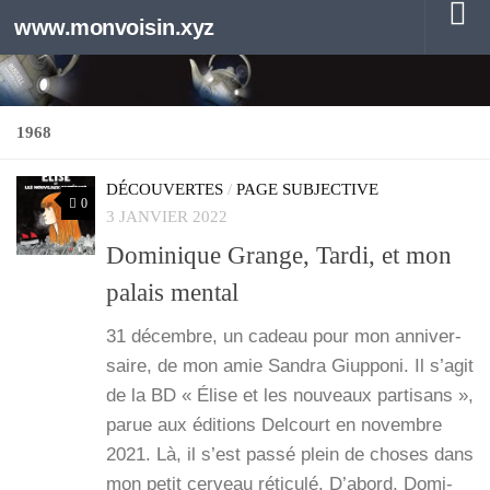
www.monvoisin.xyz
Au dessous du contenu
1968
DÉCOUVERTES
/
PAGE SUBJECTIVE
0
3 JANVIER 2022
Dominique Grange, Tardi, et mon
palais mental
31 décembre, un cadeau pour mon anni­ver­
saire, de mon amie San­dra Giup­po­ni. Il s’a­git
de la BD « Élise et les nou­veaux par­ti­sans »,
parue aux édi­tions Del­court en novembre
2021. Là, il s’est pas­sé plein de choses dans
mon petit cer­veau réti­cu­lé. D’a­bord, Domi­