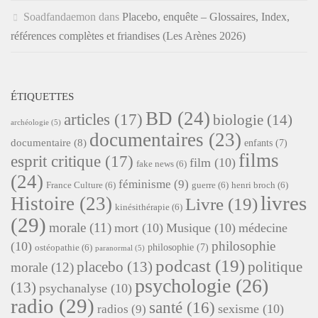
Soadfandaemon
dans
Placebo, enquête – Glossaires, Index,
références complètes et friandises (Les Arènes 2026)
ÉTIQUETTES
BD
(24)
articles
(17)
biologie
(14)
archéologie
(5)
documentaires
(23)
documentaire
(8)
enfants
(7)
films
esprit critique
(17)
film
(10)
fake news
(6)
(24)
féminisme
(9)
France Culture
(6)
guerre
(6)
henri broch
(6)
livres
Histoire
(23)
Livre
(19)
kinésithérapie
(6)
(29)
morale
(11)
mort
(10)
Musique
(10)
médecine
philosophie
(10)
philosophie
(7)
ostéopathie
(6)
paranormal
(5)
podcast
(19)
placebo
(13)
politique
morale
(12)
psychologie
(26)
(13)
psychanalyse
(10)
radio
(29)
santé
(16)
sexisme
(10)
radios
(9)