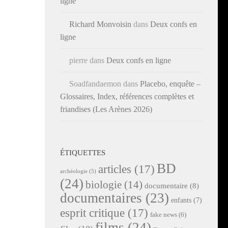
ligne
Richard Monvoisin
dans
Deux confs en
ligne
pierre
dans
Deux confs en ligne
Soadfandaemon
dans
Placebo, enquête –
Glossaires, Index, références complètes et
friandises (Les Arènes 2026)
ÉTIQUETTES
BD
articles
(17)
archéologie
(5)
(24)
biologie
(14)
documentaire
(8)
documentaires
(23)
enfants
(7)
esprit critique
(17)
fake news
(6)
films
(24)