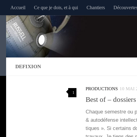
Accueil
Ce que je dois, et à qui
Chantiers
Découverte
Au dessous du contenu
DEFIXION
PRODUCTIONS
10 MAI 
1
Best of – dossier
Chaque semestre ou pre
& auto­dé­fense intel­le
tiques ». Si cer­tains 
tra­vaux. Je tiens des 