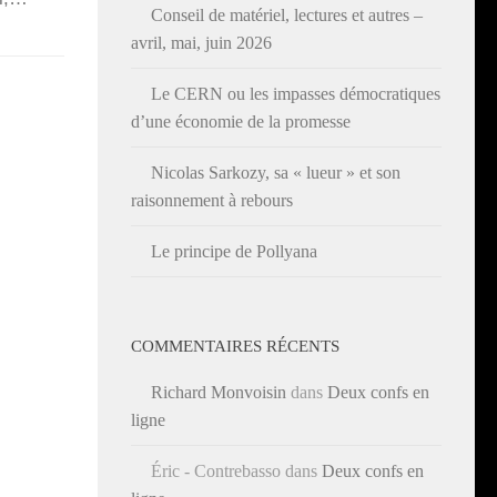
Conseil de matériel, lectures et autres –
avril, mai, juin 2026
Le CERN ou les impasses démocratiques
d’une économie de la promesse
Nicolas Sarkozy, sa « lueur » et son
raisonnement à rebours
Le principe de Pollyana
COMMENTAIRES RÉCENTS
Richard Monvoisin
dans
Deux confs en
ligne
Éric - Contrebasso
dans
Deux confs en