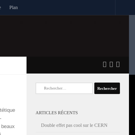
e
Plan
Rechercher :
é­tique
ARTICLES RÉCENTS
­
Double effet pas cool sur le CERN
s beaux
ci,…