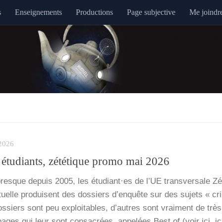
s
Enseignements
Productions
Page subjective
Me joindr
2026
s étudiants, zététique promo mai 2026
sque depuis 2005, les étudiant·es de l’UE trans­ver­sale Zét
c­tuelle pro­duisent des dos­siers d’enquête sur des sujets « cri
dos­siers sont peu exploi­tables, d’autres sont vrai­ment de trè
pages qui leur sont consa­crées, appe­lées Best of (voir ici, i