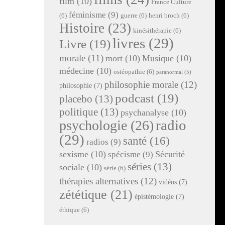
film
(10)
France Culture
féminisme
(9)
(6)
guerre
(6)
henri broch
(6)
Histoire
(23)
kinésithérapie
(6)
livres
(29)
Livre
(19)
morale
(11)
mort
(10)
Musique
(10)
médecine
(10)
ostéopathie
(6)
paranormal
(5)
philosophie morale
(12)
philosophie
(7)
podcast
(19)
placebo
(13)
politique
(13)
psychanalyse
(10)
radio
psychologie
(26)
(29)
santé
(16)
radios
(9)
sexisme
(10)
Sécurité
spécisme
(9)
séries
(13)
sociale
(10)
série
(6)
thérapies alternatives
(12)
vidéos
(7)
zététique
(21)
épistémologie
(7)
éthique
(6)