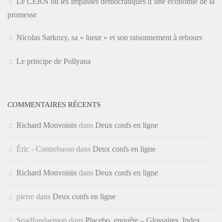
Le CERN ou les impasses démocratiques d’une économie de la
promesse
Nicolas Sarkozy, sa « lueur » et son raisonnement à rebours
Le principe de Pollyana
COMMENTAIRES RÉCENTS
Richard Monvoisin
dans
Deux confs en ligne
Éric - Contrebasso
dans
Deux confs en ligne
Richard Monvoisin
dans
Deux confs en ligne
pierre
dans
Deux confs en ligne
Soadfandaemon
dans
Placebo, enquête – Glossaires, Index,