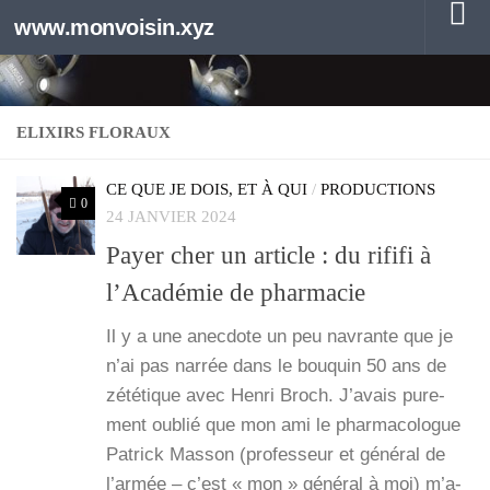
www.monvoisin.xyz
Au dessous du contenu
ELIXIRS FLORAUX
CE QUE JE DOIS, ET À QUI
/
PRODUCTIONS
0
24 JANVIER 2024
Payer cher un article : du rififi à
l’Académie de pharmacie
Il y a une anec­dote un peu navrante que je
n’ai pas nar­rée dans le bou­quin 50 ans de
zété­tique avec Hen­ri Broch. J’a­vais pure­
ment oublié que mon ami le phar­ma­co­logue
Patrick Mas­son (pro­fes­seur et géné­ral de
l’ar­mée – c’est « mon » géné­ral à moi) m’a­