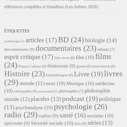
références complètes et friandises (Les Arènes 2026)
ÉTIQUETTES
BD
(24)
articles
(17)
biologie
(14)
archéologie
(5)
documentaires
(23)
documentaire
(8)
enfants
(7)
films
esprit critique
(17)
film
(10)
fake news
(6)
(24)
féminisme
(9)
France Culture
(6)
guerre
(6)
henri broch
(6)
livres
Histoire
(23)
Livre
(19)
kinésithérapie
(6)
(29)
morale
(11)
mort
(10)
Musique
(10)
médecine
philosophie
(10)
philosophie
(7)
ostéopathie
(6)
paranormal
(5)
podcast
(19)
placebo
(13)
politique
morale
(12)
psychologie
(26)
(13)
psychanalyse
(10)
radio
(29)
santé
(16)
sexisme
(10)
radios
(9)
séries
(13)
Sécurité sociale
(10)
spécisme
(9)
série
(6)