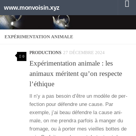
www.monvoisin.xyz
Au dessous du contenu
EXPÉRIMENTATION ANIMALE
PRODUCTIONS
27 DÉCEMBRE 2024
0
Expérimentation animale : les
animaux méritent qu’on respecte
l’éthique
Il n’y a pas besoin d’être un modèle de per­
fec­tion pour défendre une cause. Par
exemple, j’ai beau défendre la cause ani­
male, on me pren­dra par­fois à man­ger du
fro­mage, ou à por­ter mes vieilles bottes de