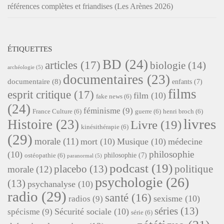
références complètes et friandises (Les Arènes 2026)
ÉTIQUETTES
BD
(24)
articles
(17)
biologie
(14)
archéologie
(5)
documentaires
(23)
documentaire
(8)
enfants
(7)
films
esprit critique
(17)
film
(10)
fake news
(6)
(24)
féminisme
(9)
France Culture
(6)
guerre
(6)
henri broch
(6)
livres
Histoire
(23)
Livre
(19)
kinésithérapie
(6)
(29)
morale
(11)
mort
(10)
Musique
(10)
médecine
philosophie
(10)
philosophie
(7)
ostéopathie
(6)
paranormal
(5)
podcast
(19)
placebo
(13)
politique
morale
(12)
psychologie
(26)
(13)
psychanalyse
(10)
radio
(29)
santé
(16)
sexisme
(10)
radios
(9)
séries
(13)
Sécurité sociale
(10)
spécisme
(9)
série
(6)