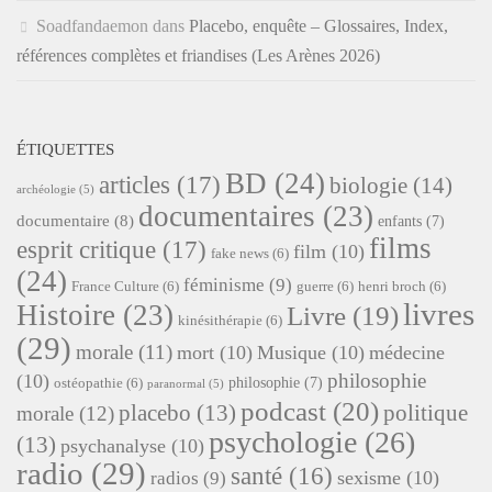
Soadfandaemon
dans
Placebo, enquête – Glossaires, Index,
références complètes et friandises (Les Arènes 2026)
ÉTIQUETTES
BD
(24)
articles
(17)
biologie
(14)
archéologie
(5)
documentaires
(23)
documentaire
(8)
enfants
(7)
films
esprit critique
(17)
film
(10)
fake news
(6)
(24)
féminisme
(9)
France Culture
(6)
guerre
(6)
henri broch
(6)
livres
Histoire
(23)
Livre
(19)
kinésithérapie
(6)
(29)
morale
(11)
mort
(10)
Musique
(10)
médecine
philosophie
(10)
philosophie
(7)
ostéopathie
(6)
paranormal
(5)
podcast
(20)
placebo
(13)
politique
morale
(12)
psychologie
(26)
(13)
psychanalyse
(10)
radio
(29)
santé
(16)
sexisme
(10)
radios
(9)