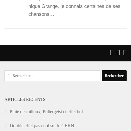
nique Grange, je connais cer­taines de ses
chan­sons,…
Rechercher :
ARTICLES RÉCENTS
Pluie de cailloux, Poltergeist et effet bof
Double effet pas cool sur le CERN