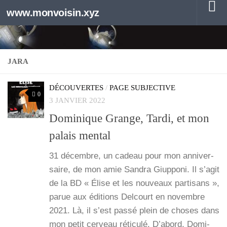
www.monvoisin.xyz
Au dessous du contenu
JARA
DÉCOUVERTES
/
PAGE SUBJECTIVE
0
3 JANVIER 2022
Dominique Grange, Tardi, et mon
palais mental
31 décembre, un cadeau pour mon anni­ver­
saire, de mon amie San­dra Giup­po­ni. Il s’a­git
de la BD « Élise et les nou­veaux par­ti­sans »,
parue aux édi­tions Del­court en novembre
2021. Là, il s’est pas­sé plein de choses dans
mon petit cer­veau réti­cu­lé. D’a­bord, Domi­