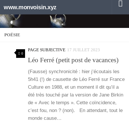
www.monvoisin.xyz
Au dessous du contenu
POÉSIE
PAGE SUBJECTIVE
17 JUILLET 2023
0
Léo Ferré (petit post de vacances)
(Fausse) syn­chro­ni­ci­té : hier j’é­cou­tais les
5h41 (!) de cau­sette de Léo Fer­ré sur France
Culture en 1988, et un moment il dit qu’il a
été très tou­ché par la ver­sion de Jane Bir­kin
de « Avec le temps ». Cette coïn­ci­dence,
c’est fou, non ? (non). En atten­dant, tout le
monde cause…