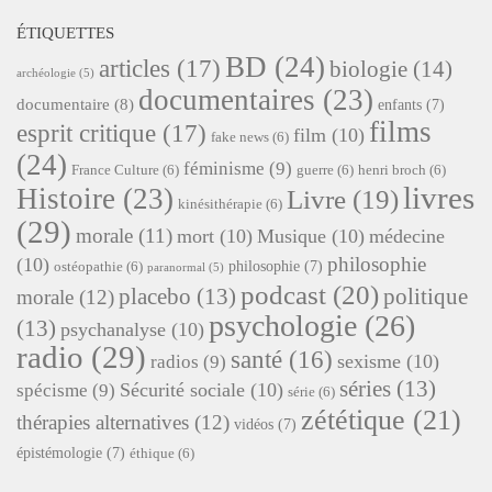
ÉTIQUETTES
BD
(24)
articles
(17)
biologie
(14)
archéologie
(5)
documentaires
(23)
documentaire
(8)
enfants
(7)
films
esprit critique
(17)
film
(10)
fake news
(6)
(24)
féminisme
(9)
France Culture
(6)
guerre
(6)
henri broch
(6)
livres
Histoire
(23)
Livre
(19)
kinésithérapie
(6)
(29)
morale
(11)
mort
(10)
Musique
(10)
médecine
philosophie
(10)
philosophie
(7)
ostéopathie
(6)
paranormal
(5)
podcast
(20)
placebo
(13)
politique
morale
(12)
psychologie
(26)
(13)
psychanalyse
(10)
radio
(29)
santé
(16)
sexisme
(10)
radios
(9)
séries
(13)
Sécurité sociale
(10)
spécisme
(9)
série
(6)
zététique
(21)
thérapies alternatives
(12)
vidéos
(7)
épistémologie
(7)
éthique
(6)