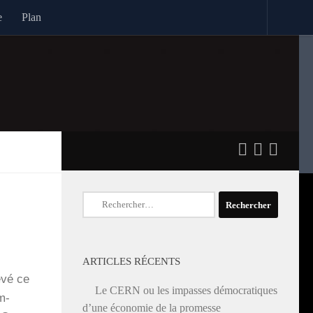
e
Plan
Rechercher :
ARTICLES RÉCENTS
­vé ce
Le CERN ou les impasses démocratiques
m­
d’une économie de la promesse