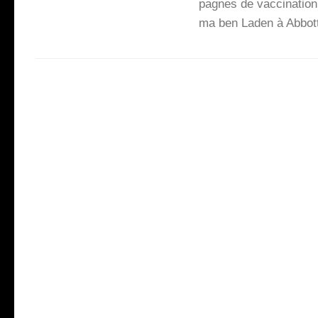
pagnes de vac­ci­na­tio
ma ben Laden à Abbot­ta