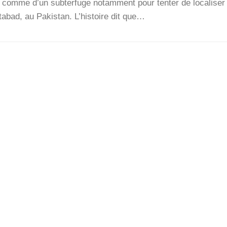
n comme d’un sub­ter­fuge notam­ment pour ten­ter de loca­li­ser
­bad, au Pakis­tan. L’his­toire dit que…