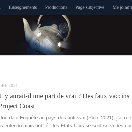
s
Enseignements
Productions
Page subjective
Me joindr
BRE 2021
 y aurait-il une part de vrai ? Des faux vaccins
roject Coast
er Jour­dain Enquête au pays des anti-vax (Plon, 2021), j’ai rele
is enten­du mais oublié : les États-Unis se sont ser­vi des ca