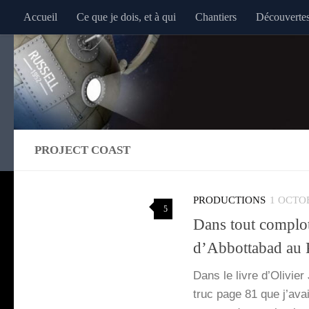
Accueil
Ce que je dois, et à qui
Chantiers
Découverte
Au dessous du contenu
PROJECT COAST
PRODUCTIONS
1 OCTO
5
Dans tout complot,
d’Abbottabad au P
Dans le livre d’O­li­vi
truc page 81 que j’a­va