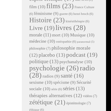
films
(23)
film
(10)
France Culture
féminisme
(9)
(6)
guerre
(6)
henri broch
(6)
Histoire
(23)
kinésithérapie
(6)
livres
(28)
Livre
(19)
morale
(11)
mort
(10)
Musique
(10)
médecine
(10)
ostéopathie
(6)
paranormal
(5)
philosophie morale
philosophie
(7)
podcast
(19)
placebo
(13)
(12)
politique
(13)
psychanalyse
(10)
radio
psychologie
(26)
(28)
santé
(16)
radios
(9)
sexisme
(10)
Sécurité
spécisme
(9)
séries
(13)
sociale
(10)
série
(6)
thérapies alternatives
(12)
vidéos
(7)
zététique
(21)
épistémologie
(7)
éthique
(6)