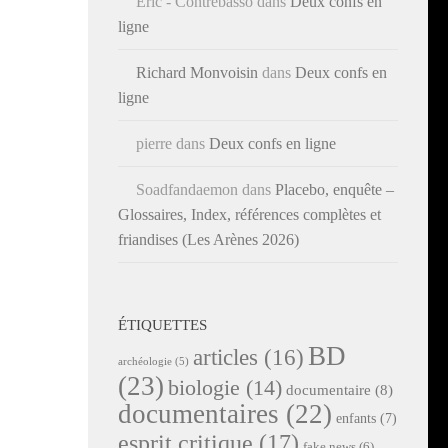
Éric - Contrebasso
dans
Deux confs en
ligne
Richard Monvoisin
dans
Deux confs en
ligne
pierre
dans
Deux confs en ligne
Soadfandaemon
dans
Placebo, enquête –
Glossaires, Index, références complètes et
friandises (Les Arènes 2026)
ÉTIQUETTES
BD
articles
(16)
archéologie
(5)
(23)
biologie
(14)
documentaire
(8)
documentaires
(22)
enfants
(7)
esprit critique
(17)
fake news
(6)