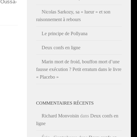
 Ous­sa­
Nicolas Sarkozy, sa « lueur » et son
raisonnement à rebours
Le principe de Pollyana
Deux confs en ligne
Marin mort de froid, bouffon mort d’une
fausse exécution ? Petit erratum dans le livre
« Placebo »
COMMENTAIRES RÉCENTS
Richard Monvoisin
dans
Deux confs en
ligne