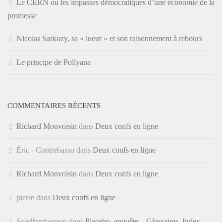
Le CERN ou les impasses démocratiques d’une économie de la
promesse
Nicolas Sarkozy, sa « lueur » et son raisonnement à rebours
Le principe de Pollyana
COMMENTAIRES RÉCENTS
Richard Monvoisin
dans
Deux confs en ligne
Éric - Contrebasso
dans
Deux confs en ligne
Richard Monvoisin
dans
Deux confs en ligne
pierre
dans
Deux confs en ligne
Soadfandaemon
dans
Placebo, enquête – Glossaires, Index,