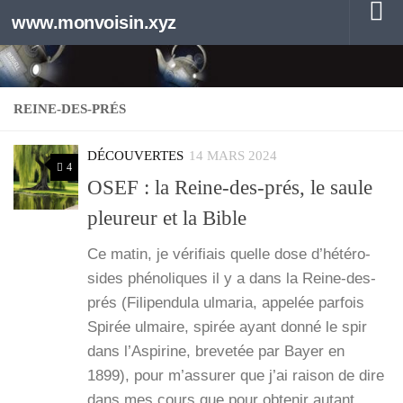
www.monvoisin.xyz
Au dessous du contenu
REINE-DES-PRÉS
DÉCOUVERTES
14 MARS 2024
4
OSEF : la Reine-des-prés, le saule
pleureur et la Bible
Ce matin, je véri­fiais quelle dose d’hé­té­ro­
sides phé­no­liques il y a dans la Reine-des-
prés (Fili­pen­du­la ulma­ria, appe­lée par­fois
Spi­rée ulmaire, spi­rée ayant don­né le spir
dans l’As­pi­rine, bre­ve­tée par Bayer en
1899), pour m’as­su­rer que j’ai rai­son de dire
dans mes cours que pour obte­nir autant