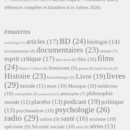
références complètes et friandises (Les Arènes 2026)
ÉTIQUETTES
BD
(24)
articles
(17)
biologie
(14)
archéologie
(5)
documentaires
(23)
documentaire
(8)
enfants
(7)
films
esprit critique
(17)
film
(10)
fake news
(6)
(24)
féminisme
(9)
France Culture
(6)
guerre
(6)
henri broch
(6)
livres
Histoire
(23)
Livre
(19)
kinésithérapie
(6)
(29)
morale
(11)
mort
(10)
Musique
(10)
médecine
philosophie
(10)
philosophie
(7)
ostéopathie
(6)
paranormal
(5)
podcast
(19)
placebo
(13)
politique
morale
(12)
psychologie
(26)
(13)
psychanalyse
(10)
radio
(29)
santé
(16)
sexisme
(10)
radios
(9)
séries
(13)
Sécurité sociale
(10)
spécisme
(9)
série
(6)