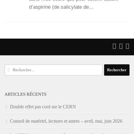
d’as­pi­rine (de sali­cy­late de…
Rechercher :
ARTICLES RÉCENTS
Double effet pas cool sur le CERN
Conseil de matériel, lectures et autres – avril, mai, juin 2026