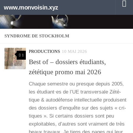
www.monvoisin.xyz
Au dessous du contenu
SYNDROME DE STOCKHOLM
PRODUCTIONS
10 MAI 2026
1
Best of – dossiers étudiants,
zététique promo mai 2026
Chaque semestre ou presque depuis 2005,
les étudiant·es de l’UE trans­ver­sale Zété­
tique & auto­dé­fense intel­lec­tuelle pro­duisent
des dos­siers d’enquête sur des sujets « cri­
tiques ». Si cer­tains dos­siers sont peu
exploi­tables, d’autres sont vrai­ment de très
beaux tra­vaux. Je tiens des pages qui leur