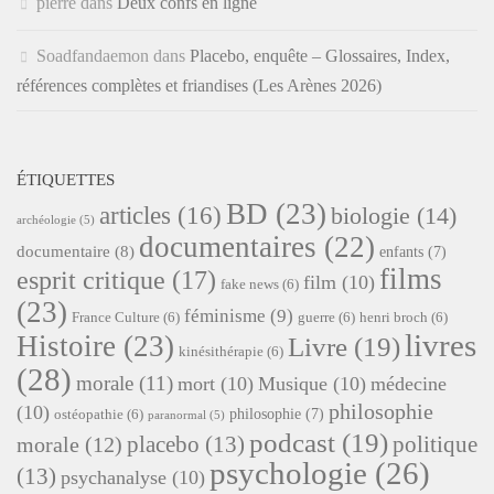
pierre
dans
Deux confs en ligne
Soadfandaemon
dans
Placebo, enquête – Glossaires, Index,
références complètes et friandises (Les Arènes 2026)
ÉTIQUETTES
BD
(23)
articles
(16)
biologie
(14)
archéologie
(5)
documentaires
(22)
documentaire
(8)
enfants
(7)
films
esprit critique
(17)
film
(10)
fake news
(6)
(23)
féminisme
(9)
France Culture
(6)
guerre
(6)
henri broch
(6)
livres
Histoire
(23)
Livre
(19)
kinésithérapie
(6)
(28)
morale
(11)
mort
(10)
Musique
(10)
médecine
philosophie
(10)
philosophie
(7)
ostéopathie
(6)
paranormal
(5)
podcast
(19)
placebo
(13)
politique
morale
(12)
psychologie
(26)
(13)
psychanalyse
(10)