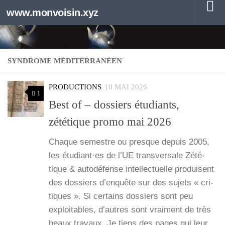
www.monvoisin.xyz
Au dessous du contenu
SYNDROME MÉDITÉRRANÉEN
PRODUCTIONS
10 MAI 2026
1
Best of – dossiers étudiants,
zététique promo mai 2026
Chaque semestre ou presque depuis 2005,
les étudiant·es de l’UE trans­ver­sale Zété­
tique & auto­dé­fense intel­lec­tuelle pro­duisent
des dos­siers d’enquête sur des sujets « cri­
tiques ». Si cer­tains dos­siers sont peu
exploi­tables, d’autres sont vrai­ment de très
beaux tra­vaux. Je tiens des pages qui leur