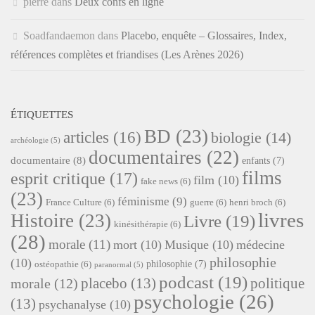
pierre
dans
Deux confs en ligne
Soadfandaemon
dans
Placebo, enquête – Glossaires, Index,
références complètes et friandises (Les Arènes 2026)
ÉTIQUETTES
BD
(23)
articles
(16)
biologie
(14)
archéologie
(5)
documentaires
(22)
documentaire
(8)
enfants
(7)
films
esprit critique
(17)
film
(10)
fake news
(6)
(23)
féminisme
(9)
France Culture
(6)
guerre
(6)
henri broch
(6)
livres
Histoire
(23)
Livre
(19)
kinésithérapie
(6)
(28)
morale
(11)
mort
(10)
Musique
(10)
médecine
philosophie
(10)
philosophie
(7)
ostéopathie
(6)
paranormal
(5)
podcast
(19)
placebo
(13)
politique
morale
(12)
psychologie
(26)
(13)
psychanalyse
(10)