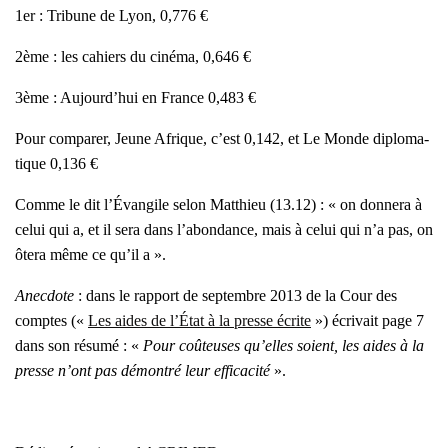
1er : Tri­bune de Lyon, 0,776 €
2ème : les cahiers du ciné­ma, 0,646 €
3ème : Aujourd’­hui en France 0,483 €
Pour com­pa­rer, Jeune Afrique, c’est 0,142, et Le Monde diplo­ma­
tique 0,136 €
Comme le dit l’É­van­gile selon Mat­thieu (13.12) : «
on don­ne­ra à
celui qui a, et il sera dans l’a­bon­dance, mais à celui qui n’a pas, on
ôte­ra même ce qu’il a
».
Anec­dote
: dans le rap­port de sep­tembre 2013 de la Cour des
comptes («
Les aides de l’État à la presse écrite
») écri­vait page 7
dans son résu­mé : «
Pour coû­teuses qu’elles soient, les aides à la
presse n’ont pas démon­tré leur effi­ca­ci­té
».