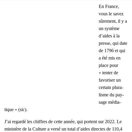
En France,
vous le savez
sûre­ment, il y a
un sys­tème
d’aides à la
presse, qui date
de 1796 et qui
a été mis en
place pour
« ten­ter de
favo­ri­ser un
cer­tain plu­ra­
lisme du pay­
sage média­
tique » (
sic
).
J’ai regar­dé les chiffres de cette année, qui portent sur 2022. Le
minis­tère de la Culture a ver­sé un total d’aides directes de 110,4