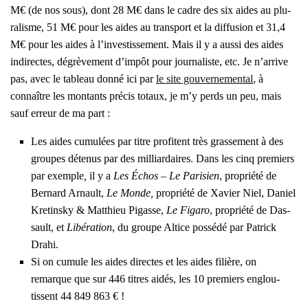
M€ (de nos sous), dont 28 M€ dans le cadre des six aides au plu­
ra­lisme, 51 M€ pour les aides au trans­port et la dif­fu­sion et 31,4
M€ pour les aides à l’investissement. Mais il y a aus­si des aides
indi­rectes, dégrè­ve­ment d’im­pôt pour jour­na­liste, etc. Je n’ar­rive
pas, avec le tableau don­né ici par
le site gou­ver­ne­men­tal
, à
connaître les mon­tants pré­cis totaux, je m’y perds un peu, mais
sauf erreur de ma part :
Les aides cumu­lées par titre pro­fitent très gras­se­ment à des
groupes déte­nus par des mil­liar­daires. Dans les cinq pre­miers
par exemple
,
il y a
Les Échos – Le Pari­sien
, pro­prié­té de
Ber­nard Arnault,
Le Monde,
pro­prié­té de Xavier Niel, Daniel
Kre­tins­ky & Mat­thieu Pigasse,
Le Figa­ro
, pro­prié­té de Das­
sault, et
Libé­ra­tion
, du groupe Altice pos­sé­dé par Patrick
Dra­hi.
Si on cumule les aides directes et les aides filière, on
remarque que sur 446 titres aidés, les 10 pre­miers englou­
tissent 44 849 863 € !