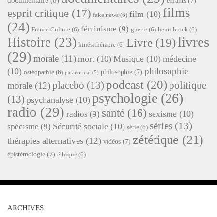
documentaire
(8)
enfants
(7)
films
esprit critique
(17)
film
(10)
fake news
(6)
(24)
féminisme
(9)
France Culture
(6)
guerre
(6)
henri broch
(6)
livres
Histoire
(23)
Livre
(19)
kinésithérapie
(6)
(29)
morale
(11)
mort
(10)
Musique
(10)
médecine
philosophie
(10)
philosophie
(7)
ostéopathie
(6)
paranormal
(5)
podcast
(20)
placebo
(13)
politique
morale
(12)
psychologie
(26)
(13)
psychanalyse
(10)
radio
(29)
santé
(16)
sexisme
(10)
radios
(9)
séries
(13)
Sécurité sociale
(10)
spécisme
(9)
série
(6)
zététique
(21)
thérapies alternatives
(12)
vidéos
(7)
épistémologie
(7)
éthique
(6)
ARCHIVES