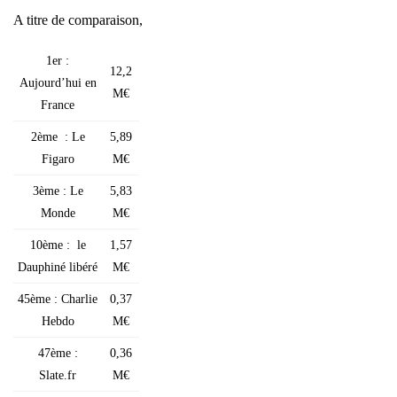
A titre de com­pa­rai­son,
1er :
12,2
Aujourd’hui en
M€
France
2ème : Le
5,89
Figa­ro
M€
3ème : Le
5,83
Monde
M€
10ème : le
1,57
Dau­phi­né libé­ré
M€
45ème : Char­lie
0,37
Heb­do
M€
47ème :
0,36
Slate.fr
M€