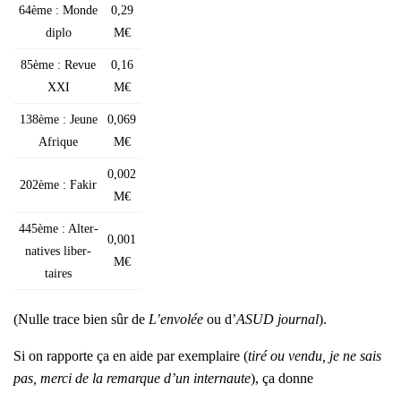
64ème : Monde
0,29
diplo
M€
85ème : Revue
0,16
XXI
M€
138ème : Jeune
0,069
Afrique
M€
0,002
202ème : Fakir
M€
445ème : Alter­
0,001
na­tives liber­
M€
taires
(Nulle trace bien sûr de
L’en­vo­lée
ou d’
ASUD jour­nal
).
Si on rap­porte ça en aide par exem­plaire (
tiré ou ven­du, je ne sais
pas, mer­ci de la remarque d’un inter­naute
), ça donne