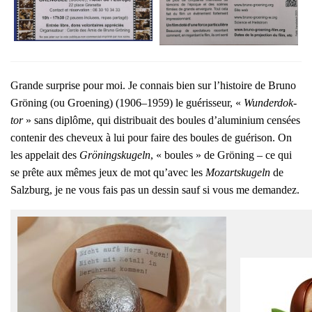
Grande sur­prise pour moi. Je connais bien sur l’his­toire de Bru­no
Grö­ning (ou Groe­ning) (1906–1959) le gué­ris­seur, «
Wun­der­dok­
tor
» sans diplôme, qui dis­tri­buait des boules d’a­lu­mi­nium cen­sées
conte­nir des che­veux à lui pour faire des boules de gué­ri­son. On
les appe­lait des
Grö­ning­sku­geln
, « boules » de Grö­ning – ce qui
se prête aux mêmes jeux de mot qu’a­vec les
Mozarts­ku­geln
de
Salz­burg, je ne vous fais pas un des­sin sauf si vous me deman­dez.