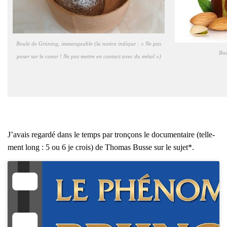
Boule de Grö­ning, imman­geable (la notice indique : «
Ne pas
Bou
poser sur le coeur ! Ne pas mettre en contact avec du métal
»)
J’a­vais regar­dé dans le temps par tron­çons le docu­men­taire (tel­le­
ment long : 5 ou 6 je crois) de Tho­mas Busse sur le sujet*.