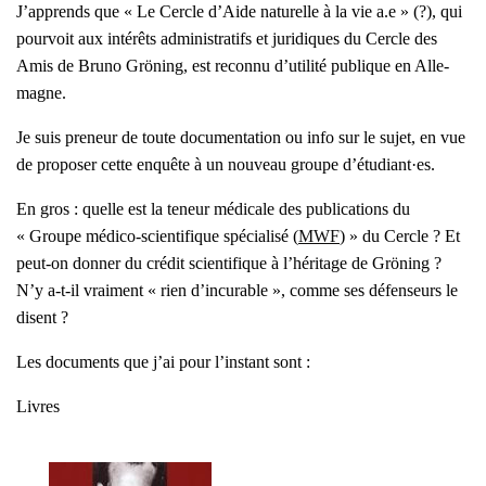
J’ap­prends que « Le Cercle d’Aide natu­relle à la vie a.e » (?), qui
pour­voit aux inté­rêts admi­nis­tra­tifs et juri­diques du Cercle des
Amis de Bru­no Grö­ning, est recon­nu d’utilité publique en Alle­
magne.
Je suis pre­neur de toute docu­men­ta­tion ou info sur le sujet, en vue
de pro­po­ser cette enquête à un nou­veau groupe d’étudiant·es.
En gros : quelle est la teneur médi­cale des publi­ca­tions du
« Groupe médi­co-scien­ti­fique spé­cia­li­sé (
MWF
) » du Cercle ? Et
peut-on don­ner du cré­dit scien­ti­fique à l’hé­ri­tage de Grö­ning ?
N’y a‑t-il vrai­ment « rien d’in­cu­rable », comme ses défen­seurs le
disent ?
Les docu­ments que j’ai pour l’ins­tant sont :
Livres