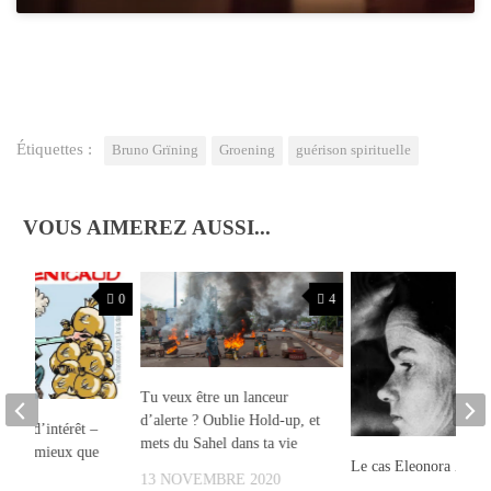
Étiquettes :
Bruno Grïning
Groening
guérison spirituelle
VOUS AIMEREZ AUSSI...
0
4
Tu veux être un lanceur
d’alerte ? Oublie Hold-up, et
nflit d’intérêt –
mets du Sahel dans ta vie
n vaut mieux que
Le cas Eleonora Zugu
ts
13 NOVEMBRE 2020