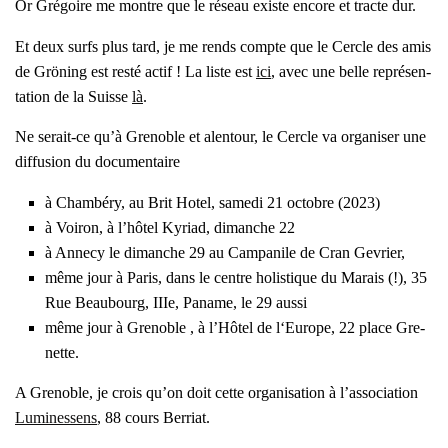
Or Gré­goire me montre que le réseau existe encore et tracte dur.
Et deux surfs plus tard, je me rends compte que le Cercle des amis
de Grö­ning est res­té actif ! La liste est
ici
, avec une belle repré­sen­
ta­tion de la Suisse
là
.
Ne serait-ce qu’à Gre­noble et alen­tour, le Cercle va orga­ni­ser une
dif­fu­sion du docu­men­taire
à Cham­bé­ry, au Brit Hotel, same­di 21 octobre (2023)
à Voi­ron, à l’hô­tel Kyriad, dimanche 22
à Anne­cy le dimanche 29 au Cam­pa­nile de Cran Gevrier,
même jour à Paris, dans le centre holis­tique du Marais (!), 35
Rue Beau­bourg, IIIe, Paname, le 29 aus­si
même jour à Gre­noble , à l’Hô­tel de l‘Europe, 22 place Gre­
nette.
A Gre­noble, je crois qu’on doit cette orga­ni­sa­tion à l’as­so­cia­tion
Lumi­nes­sens
, 88 cours Ber­riat.