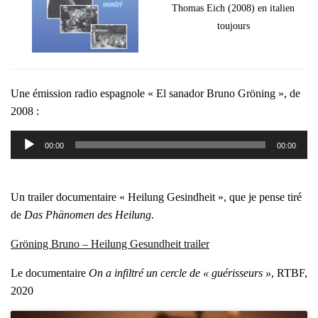
Tho­mas Eich (2008) en ita­lien
tou­jours
Une émis­sion radio espa­gnole « El sana­dor Bru­no Grö­ning », de
2008 :
Lecteur
00:00
00:00
audio
Un trai­ler docu­men­taire « Hei­lung Gesind­heit », que je pense tiré
de
Das Phä­no­men des Hei­lung
.
Grö­ning Bru­no – Hei­lung Gesund­heit trai­ler
Le docu­men­taire
On a infil­tré un cercle de « gué­ris­seurs »
, RTBF,
2020