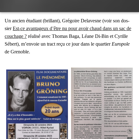
Un ancien étu­diant (brillant), Gré­goire Dela­vesne (voir son dos­
sier
Est-ce avan­ta­geux d’être nu pour avoir chaud dans un sac de
cou­chage ?
réa­li­sé avec Tho­mas Baga, Léane Di-Bin et Cyrille
Sébert), m’en­voie un tract reçu ce jour dans le quar­tier
Euro­pole
de Gre­noble.