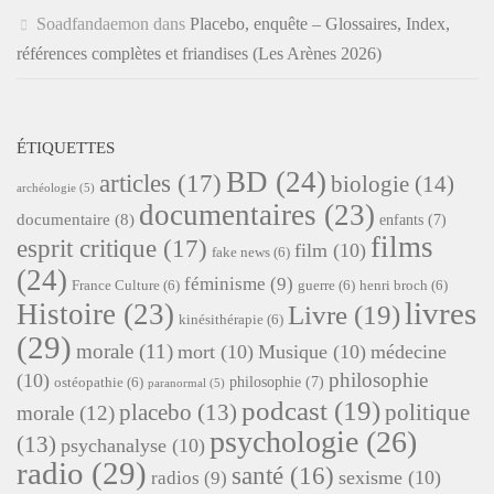
Soadfandaemon
dans
Placebo, enquête – Glossaires, Index,
références complètes et friandises (Les Arènes 2026)
ÉTIQUETTES
BD
(24)
articles
(17)
biologie
(14)
archéologie
(5)
documentaires
(23)
documentaire
(8)
enfants
(7)
films
esprit critique
(17)
film
(10)
fake news
(6)
(24)
féminisme
(9)
France Culture
(6)
guerre
(6)
henri broch
(6)
livres
Histoire
(23)
Livre
(19)
kinésithérapie
(6)
(29)
morale
(11)
mort
(10)
Musique
(10)
médecine
philosophie
(10)
philosophie
(7)
ostéopathie
(6)
paranormal
(5)
podcast
(19)
placebo
(13)
politique
morale
(12)
psychologie
(26)
(13)
psychanalyse
(10)
radio
(29)
santé
(16)
sexisme
(10)
radios
(9)