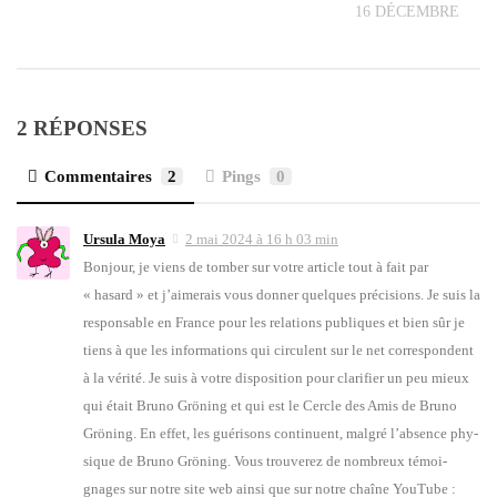
16 DÉCEMBRE 2022
20
2 RÉPONSES
Commentaires
2
Pings
0
Ursula Moya
2 mai 2024 à 16 h 03 min
Bon­jour, je viens de tom­ber sur votre article tout à fait par
« hasard » et j’aimerais vous don­ner quelques pré­ci­sions. Je suis la
res­pon­sable en France pour les rela­tions publiques et bien sûr je
tiens à que les infor­ma­tions qui cir­culent sur le net cor­res­pondent
à la véri­té. Je suis à votre dis­po­si­tion pour cla­ri­fier un peu mieux
qui était Bru­no Grö­ning et qui est le Cercle des Amis de Bru­no
Grö­ning. En effet, les gué­ri­sons conti­nuent, mal­gré l’absence phy­
sique de Bru­no Grö­ning. Vous trou­ve­rez de nom­breux témoi­
gnages sur notre site web ain­si que sur notre chaîne You­Tube :