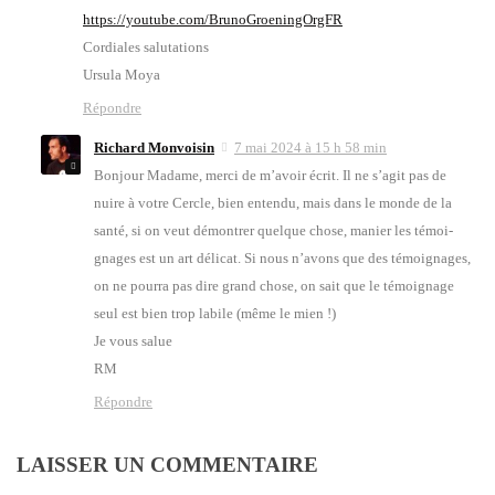
https://youtube.com/BrunoGroeningOrgFR
Cor­diales salu­ta­tions
Ursu­la Moya
Répondre
Richard Monvoisin
7 mai 2024 à 15 h 58 min
Bon­jour Madame, mer­ci de m’a­voir écrit. Il ne s’a­git pas de
nuire à votre Cercle, bien enten­du, mais dans le monde de la
san­té, si on veut démon­trer quelque chose, manier les témoi­
gnages est un art déli­cat. Si nous n’a­vons que des témoi­gnages,
on ne pour­ra pas dire grand chose, on sait que le témoi­gnage
seul est bien trop labile (même le mien !)
Je vous salue
RM
Répondre
LAISSER UN COMMENTAIRE