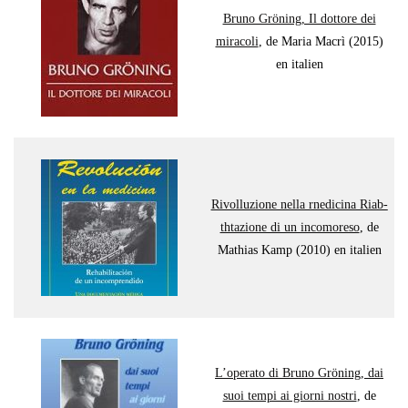
Bru­no Grö­ning, Il dot­tore dei
mira­co­li
, de Maria Macrì (2015)
en ita­lien
Rivol­lu­zione nel­la rne­di­ci­na Riab­
th­ta­zione di un inco­mo­re­so
, de
Mathias Kamp (2010) en ita­lien
L’operato di Bru­no Grö­ning, dai
suoi tem­pi ai gior­ni nos­tri
, de