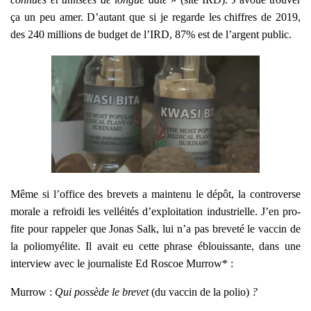
ça un peu amer. D’au­tant que si je regarde les chiffres de 2019,
des 240 mil­lions de bud­get de l’IRD, 87% est de l’argent public.
Même si l’office des bre­vets a main­te­nu le dépôt, la contro­verse
morale a refroi­di les vel­léi­tés d’exploitation indus­trielle. J’en pro­
fite pour rap­pe­ler que Jonas Salk, lui n’a pas bre­ve­té le vac­cin de
la polio­myé­lite. Il avait eu cette phrase éblouis­sante, dans une
inter­view avec le jour­na­liste Ed Ros­coe Mur­row* :
Mur­row :
Q
ui pos­sède le bre­vet
(du vac­cin de la polio)
?