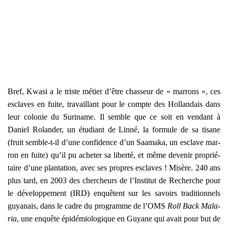
Bref, Kwa­si a le triste métier d’être chas­seur de « mar­rons », ces
esclaves en fuite, tra­vaillant pour le compte des Hol­lan­dais dans
leur colo­nie du Suri­name. Il semble que ce soit en ven­dant à
Daniel Rolan­der, un étu­diant de Lin­né, la for­mule de sa tisane
(fruit semble-t-il d’une confi­dence d’un Saa­ma­ka, un esclave mar­
ron en fuite) qu’il pu ache­ter sa liber­té, et même deve­nir pro­prié­
taire d’une plan­ta­tion, avec ses propres esclaves ! Misère. 240 ans
plus tard, en 2003 des cher­cheurs de l’Institut de Recherche pour
le déve­lop­pe­ment (IRD) enquêtent sur les savoirs tra­di­tion­nels
guya­nais, dans le cadre du pro­gramme de l’OMS
Roll Back Mala­
ria
, une enquête épi­dé­mio­lo­gique en Guyane qui avait pour but de