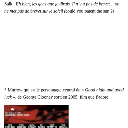
Salk :
Eh bien, les gens que je dirais. Il n’y a pas de bre­vet…
on
ne met pas de bre­vet sur le soleil (
could you patent the sun ?
)
* Mur­row qui est le per­son­nage cen­tral de «
Good night and good
luck
», de George Cloo­ney sor­ti en 2005, film que j’a­dore.