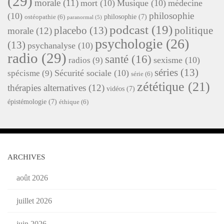
(29)
morale
(11)
mort
(10)
Musique
(10)
médecine
philosophie
(10)
philosophie
(7)
ostéopathie
(6)
paranormal
(5)
podcast
(19)
placebo
(13)
politique
morale
(12)
psychologie
(26)
(13)
psychanalyse
(10)
radio
(29)
santé
(16)
sexisme
(10)
radios
(9)
séries
(13)
Sécurité sociale
(10)
spécisme
(9)
série
(6)
zététique
(21)
thérapies alternatives
(12)
vidéos
(7)
épistémologie
(7)
éthique
(6)
ARCHIVES
août 2026
juillet 2026
juin 2026