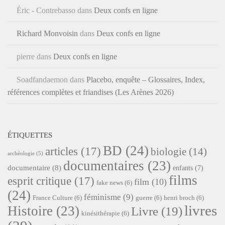
Éric - Contrebasso
dans
Deux confs en ligne
Richard Monvoisin
dans
Deux confs en ligne
pierre
dans
Deux confs en ligne
Soadfandaemon
dans
Placebo, enquête – Glossaires, Index,
références complètes et friandises (Les Arènes 2026)
ÉTIQUETTES
BD
(24)
articles
(17)
biologie
(14)
archéologie
(5)
documentaires
(23)
documentaire
(8)
enfants
(7)
films
esprit critique
(17)
film
(10)
fake news
(6)
(24)
féminisme
(9)
France Culture
(6)
guerre
(6)
henri broch
(6)
livres
Histoire
(23)
Livre
(19)
kinésithérapie
(6)