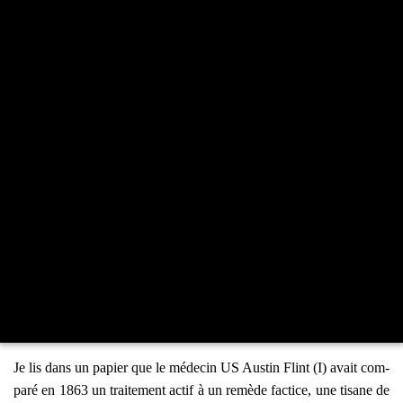
Je lis dans un papier que le méde­cin US Aus­tin Flint (I) avait com­
pa­ré en 1863 un trai­te­ment actif à un remède fac­tice, une tisane de