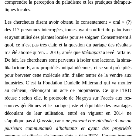
com­prendre la per­cep­tion du palu­disme et les pra­tiques thé­ra­peu­
tiques locales.
Les cher­cheurs disent avoir obte­nu le consen­te­ment « oral » (?)
des 117 per­sonnes inter­ro­gées, toutes ayant souf­fert du palu­disme
et ayant uti­li­sé des plantes locales pour se soi­gner. Consen­te­ment à
quoi, ce n’est pas très clair, et la ques­tion du par­tage des résul­tats
n’a été abor­dé qu’en… 2016, après que
Média­part
a levé l’affaire.
De fait, les cher­cheurs sont par­ve­nus à iso­ler une lac­tone, la sima­
li­ka­lac­tone E, aux pro­prié­tés anti­pa­lu­déennes, et se sont pré­ci­pi­tés
pour bre­ve­ter cette molé­cule afin d’aller ten­ter de la vendre aux
indus­tries. C’est la Fon­da­tion Danielle Mit­ter­rand qui va mon­ter
au cré­neau, dénon­çant un acte de bio­pi­ra­te­rie. Ce que l’IRD
récuse : selon elle, le pro­to­cole de Nagoya sur l’ac­cès aux res­
sources géné­tiques et le par­tage juste et équi­table des avan­tages
décou­lant de leur uti­li­sa­tion, entré en vigueur en 2014 ne
s’applique pas à
Quas­sia
, car «
ne pou­vant être attri­buée à une ou
plu­sieurs com­mu­nau­tés d’ha­bi­tants et ayant des pro­prié­tés
connues et uti­li­sées de longue date
» (site IRD). J’avoue trou­ver