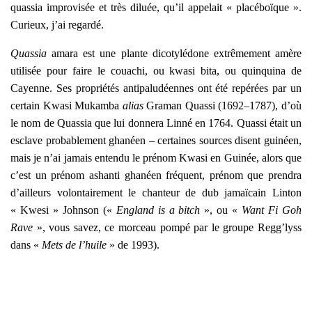
quas­sia impro­vi­sée et très diluée, qu’il appe­lait « pla­cé­boïque ».
Curieux, j’ai regar­dé.
Quas­sia
ama­ra est une plante dico­ty­lé­done extrê­me­ment amère
uti­li­sée pour faire le coua­chi, ou kwa­si bita, ou quin­qui­na de
Cayenne. Ses pro­prié­tés anti­pa­lu­déennes ont été repé­rées par un
cer­tain Kwa­si Mukam­ba
alias
Gra­man Quas­si (1692–1787), d’où
le nom de Quas­sia que lui don­ne­ra Lin­né en 1764. Quas­si était un
esclave pro­ba­ble­ment gha­néen – cer­taines sources disent gui­néen,
mais je n’ai jamais enten­du le pré­nom Kwa­si en Gui­née, alors que
c’est un pré­nom ashan­ti gha­néen fré­quent, pré­nom que pren­dra
d’ailleurs volon­tai­re­ment le chan­teur de dub jamaï­cain Lin­ton
« Kwe­si » John­son («
England is a bitch
», ou «
Want Fi Goh
Rave
», vous savez, ce mor­ceau pom­pé par le groupe Regg’lyss
dans «
Mets de l’huile
» de 1993).