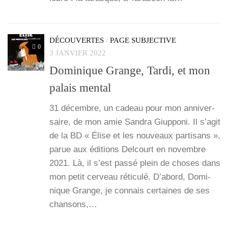
DÉCOUVERTES
/
PAGE SUBJECTIVE
0
3 JANVIER 2022
Dominique Grange, Tardi, et mon
palais mental
31 décembre, un cadeau pour mon anni­ver­
saire, de mon amie San­dra Giup­po­ni. Il s’a­git
de la BD « Élise et les nou­veaux par­ti­sans »,
parue aux édi­tions Del­court en novembre
2021. Là, il s’est pas­sé plein de choses dans
mon petit cer­veau réti­cu­lé. D’a­bord, Domi­
nique Grange, je connais cer­taines de ses
chan­sons,…