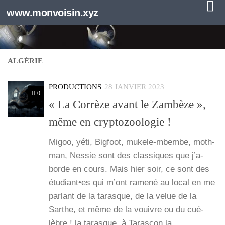
www.monvoisin.xyz
Au dessous du contenu
ALGÉRIE
PRODUCTIONS
28 JANVIER 2023
0
« La Corrèze avant le Zambèze »,
même en cryptozoologie !
Migoo, yéti, Big­foot, mukele-mbembe, moth­
man, Nes­sie sont des clas­siques que j’a­
borde en cours. Mais hier soir, ce sont des
étudiant•es qui m’ont rame­né au local en me
par­lant de la tarasque, de la velue de la
Sarthe, et même de la vouivre ou du cué­
lèbre ! la tarasque, à Taras­con la…