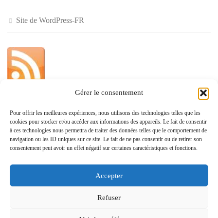
Site de WordPress-FR
Gérer le consentement
»
Pour offrir les meilleures expériences, nous utilisons des technologies telles que les
cookies pour stocker et/ou accéder aux informations des appareils. Le fait de consentir
Politique de confidentialité
à ces technologies nous permettra de traiter des données telles que le comportement de
navigation ou les ID uniques sur ce site. Le fait de ne pas consentir ou de retirer son
consentement peut avoir un effet négatif sur certaines caractéristiques et fonctions.
Accepter
www.monvoisin.xyz © 2026. Tous droits réservés.
Refuser
Fièrement propulsé par
- Conçu par
Allez sur Hueman Pro