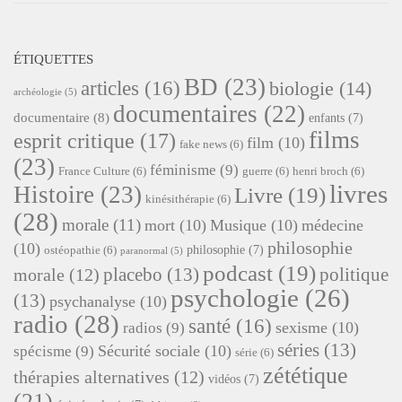
ÉTIQUETTES
BD
(23)
articles
(16)
biologie
(14)
archéologie
(5)
documentaires
(22)
documentaire
(8)
enfants
(7)
films
esprit critique
(17)
film
(10)
fake news
(6)
(23)
féminisme
(9)
France Culture
(6)
guerre
(6)
henri broch
(6)
livres
Histoire
(23)
Livre
(19)
kinésithérapie
(6)
(28)
morale
(11)
mort
(10)
Musique
(10)
médecine
philosophie
(10)
philosophie
(7)
ostéopathie
(6)
paranormal
(5)
podcast
(19)
placebo
(13)
politique
morale
(12)
psychologie
(26)
(13)
psychanalyse
(10)
radio
(28)
santé
(16)
sexisme
(10)
radios
(9)
séries
(13)
Sécurité sociale
(10)
spécisme
(9)
série
(6)
zététique
thérapies alternatives
(12)
vidéos
(7)
(21)