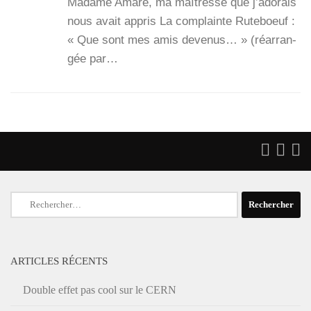
Madame Ama­ré, ma maî­tresse que j’a­do­rais
nous avait appris La com­plainte Rute­boeuf :
« Que sont mes amis deve­nus… » (réar­ran­
gée par…
Rechercher :
ARTICLES RÉCENTS
Double effet pas cool sur le CERN