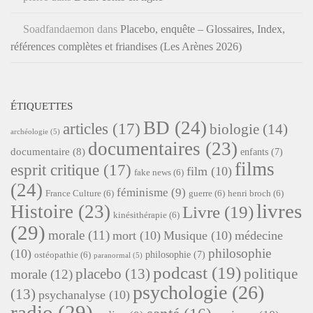
Soadfandaemon
dans
Placebo, enquête – Glossaires, Index,
références complètes et friandises (Les Arènes 2026)
ÉTIQUETTES
BD
(24)
articles
(17)
biologie
(14)
archéologie
(5)
documentaires
(23)
documentaire
(8)
enfants
(7)
films
esprit critique
(17)
film
(10)
fake news
(6)
(24)
féminisme
(9)
France Culture
(6)
guerre
(6)
henri broch
(6)
livres
Histoire
(23)
Livre
(19)
kinésithérapie
(6)
(29)
morale
(11)
mort
(10)
Musique
(10)
médecine
philosophie
(10)
philosophie
(7)
ostéopathie
(6)
paranormal
(5)
podcast
(19)
placebo
(13)
politique
morale
(12)
psychologie
(26)
(13)
psychanalyse
(10)
radio
(29)