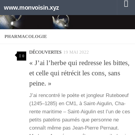
www.monvoisin.xyz
Au dessous du contenu
PHARMACOLOGIE
DÉCOUVERTES
19 MAI 2022
0
« J’ai l’herbe qui redresse les bittes,
et celle qui rétrécit les cons, sans
peine. »
J’ai ren­con­tré le poète et jon­gleur Rute­boeuf
(1245–1285) en CM1, à Saint-Aigu­­lin, Cha­
rente mari­time – Saint-Aigu­­lin est l’un de ces
petits pate­lins pau­més que per­sonne ne
connaît même pas Jean-Pierre Per­naut.