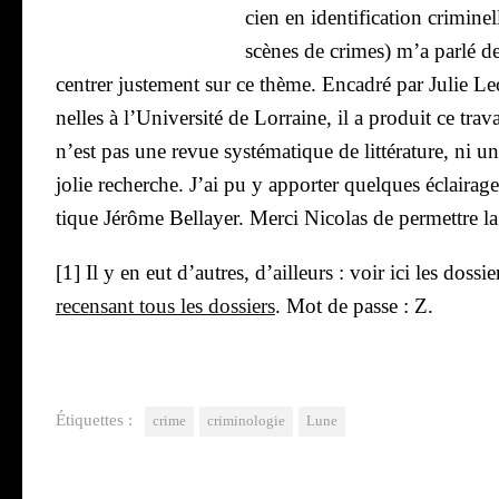
cien en iden­ti­fi­ca­tion cri­mi­ne
scènes de crimes) m’a par­lé de
cen­trer jus­te­ment sur ce thème. Enca­dré par Julie Le
nelles à l’U­ni­ver­si­té de Lor­raine, il a pro­duit ce tra
n’est pas une revue sys­té­ma­tique de lit­té­ra­ture, ni un
jolie recherche. J’ai pu y appor­ter quelques éclai­r
tique Jérôme Bel­layer. Mer­ci Nico­las de per­mettre 
[1] Il y en eut d’autres, d’ailleurs : voir ici les dos
recen­sant tous les dos­siers
. Mot de passe : Z.
Étiquettes :
crime
criminologie
Lune