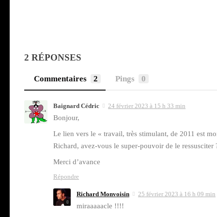
2 RÉPONSES
Commentaires
2
Pings
0
Baignard Cédric
24 février 2023 à 15 h 33 min
Bon­jour,
Le lien vers le « tra­vail, très sti­mu­lant, de 2011 est mo
Richard, avez-vous le super-pou­voir de le res­sus­ci­ter 
Mer­ci d’a­vance
Répondre
Richard Monvoisin
25 février 2023 à 16 h 09 min
miraaaaacle !!!!