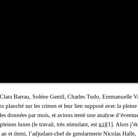
Cla­ra Bar­rau, Solène Gen­til, Charles Tudo, Emma­nuelle Va
s plan­ché sur les crimes et leur lien sup­po­sé avec la pleine
es don­nées par mois, et avions ten­té une ana­lyse d’é­ven­tu
eines lunes (le tra­vail, très sti­mu­lant, est
ici
)[1]. Alors j’é­
n et demi, l’ad­ju­dant-chef de gen­dar­me­rie Nico­las Halle, 