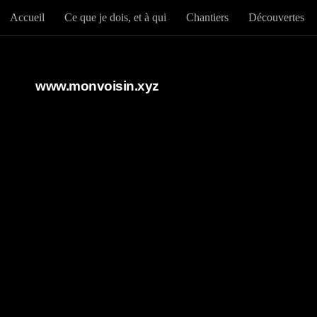
Accueil
Ce que je dois, et à qui
Chantiers
Découvertes
Au dessous du contenu
www.monvoisin.xyz