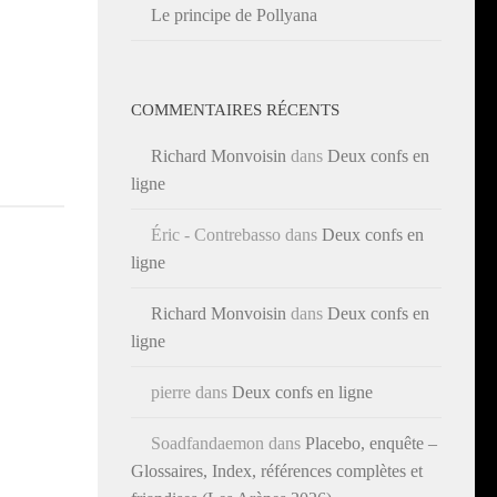
Le principe de Pollyana
COMMENTAIRES RÉCENTS
Richard Monvoisin
dans
Deux confs en
ligne
Éric - Contrebasso
dans
Deux confs en
ligne
Richard Monvoisin
dans
Deux confs en
ligne
pierre
dans
Deux confs en ligne
Soadfandaemon
dans
Placebo, enquête –
Glossaires, Index, références complètes et