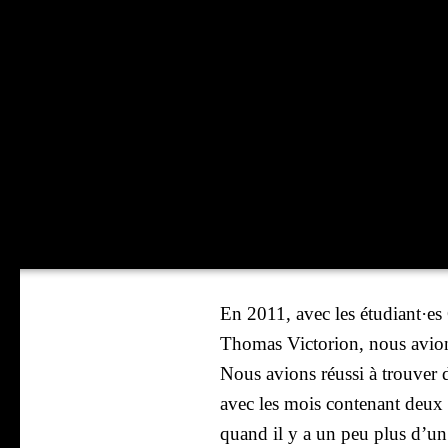
En 2011, avec les étudiant·es 
Tho­mas Vic­to­rion, nous avion
Nous avions réus­si à trou­ver d
avec les mois conte­nant deux pl
quand il y a un peu plus d’un a