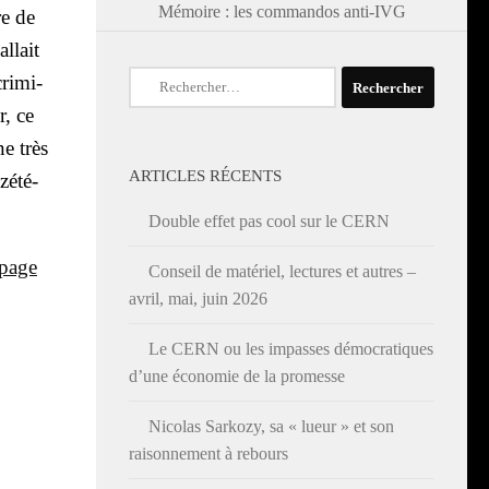
Mémoire : les commandos anti-IVG
ire de
llait
Rechercher :
ri­mi­
r, ce
ne très
ARTICLES RÉCENTS
zété­
Double effet pas cool sur le CERN
page
Conseil de matériel, lectures et autres –
avril, mai, juin 2026
Le CERN ou les impasses démocratiques
d’une économie de la promesse
Nicolas Sarkozy, sa « lueur » et son
raisonnement à rebours