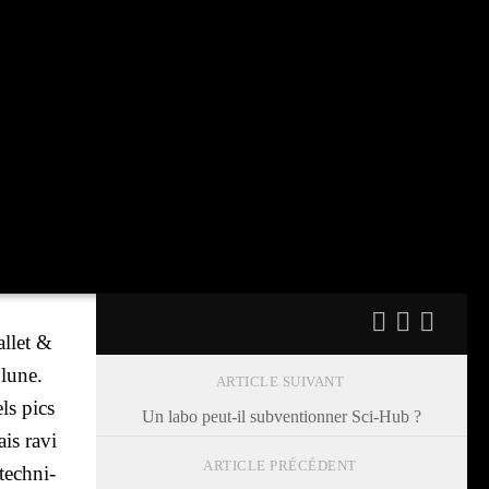
l­let &
 lune.
ARTICLE SUIVANT
els pics
Un labo peut-il subventionner Sci-Hub ?
tais ravi
ARTICLE PRÉCÉDENT
tech­ni­