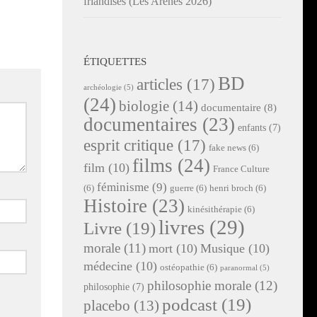
friandises (Les Arènes 2026)
ÉTIQUETTES
BD
articles
(17)
archéologie
(5)
(24)
biologie
(14)
documentaire
(8)
documentaires
(23)
enfants
(7)
esprit critique
(17)
fake news
(6)
films
(24)
film
(10)
France Culture
féminisme
(9)
(6)
guerre
(6)
henri broch
(6)
Histoire
(23)
kinésithérapie
(6)
livres
(29)
Livre
(19)
morale
(11)
mort
(10)
Musique
(10)
médecine
(10)
ostéopathie
(6)
paranormal
(5)
philosophie morale
(12)
philosophie
(7)
podcast
(19)
placebo
(13)