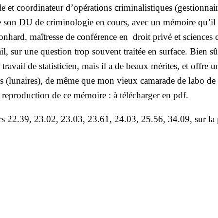
lle et coor­di­na­teur d’o­pé­ra­tions cri­mi­na­lis­tiques (ges­tion­na
 son DU de cri­mi­no­lo­gie en cours, avec un mémoire qu’il a
on­hard, maî­tresse de confé­rence en droit pri­vé et sciences c
­vail, sur une ques­tion trop sou­vent trai­tée en sur­face. Bien sû
 tra­vail de sta­tis­ti­cien, mais il a de beaux mérites, et offre u
ages (lunaires), de même que mon vieux cama­rade de labo de 
la repro­duc­tion de ce mémoire :
à télé­char­ger en pdf
.
­siers 22.39, 23.02, 23.03, 23.61, 24.03, 25.56, 34.09, sur la