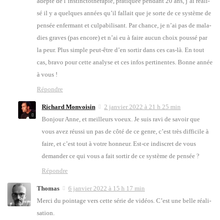
adepte de l’ins­tinc­to­thé­ra­pie, pra­ti­quée pen­dant 20 ans, j’ai réa­li­
sé il y a quelques années qu’il fal­lait que je sorte de ce sys­tème de
pen­sée enfer­mant et culpa­bi­li­sant. Par chance, je n’ai pas de mala­
dies graves (pas encore) et n’ai eu à faire aucun choix pous­sé par
la peur. Plus simple peut-être d’en sor­tir dans ces cas-là. En tout
cas, bra­vo pour cette ana­lyse et ces infos per­ti­nentes. Bonne année
à vous !
Répondre
Richard Monvoisin
2 janvier 2022 à 21 h 25 min
Bon­jour Anne, et meilleurs voeux. Je suis ravi de savoir que
vous avez réus­si un pas de côté de ce genre, c’est très dif­fi­cile à
faire, et c’est tout à votre hon­neur. Est-ce indis­cret de vous
deman­der ce qui vous a fait sor­tir de ce sys­tème de pen­sée ?
Répondre
Thomas
6 janvier 2022 à 15 h 17 min
Mer­ci du poin­tage vers cette série de vidéos. C’est une belle réa­li­
sa­tion.