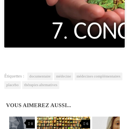
Étiquettes :
documentaire
médecine
médecines complémentaires
placebo
thérapies alternatives
VOUS AIMEREZ AUSSI...
0
6