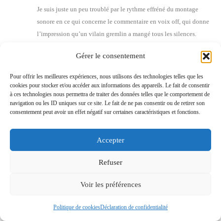
Je suis juste un peu trou­blé par le rythme effré­né du mon­tage
sonore en ce qui concerne le com­men­taire en voix off, qui donne
l’im­pres­sion qu’un vilain grem­lin a man­gé tous les silences.
Ça doit être le style « You­tube » qui ne ravit pas mes oreilles.
Gérer le consentement
C’est à ces détails qu’on se rend compte qu’on est… vieux ?
Pour offrir les meilleures expériences, nous utilisons des technologies telles que les
Heu­reu­se­ment, le dis­cours des per­sonnes de qua­li­té
qui sont
cookies pour stocker et/ou accéder aux informations des appareils. Le fait de consentir
inter­ro­gées face camé­ra semble avoir été pré­ser­vés de ce grem­lin
à ces technologies nous permettra de traiter des données telles que le comportement de
bouf­feur de silences.
navigation ou les ID uniques sur ce site. Le fait de ne pas consentir ou de retirer son
consentement peut avoir un effet négatif sur certaines caractéristiques et fonctions.
Répondre
Richard Monvoisin
6 janvier 2022 à 15 h 46 min
Accepter
Je dois vous avouer que ça ne m’a même pas cho­qué l’o­reille,
tant je suis habi­tué à ce rythme You­Tu­bien. Mer­ci de votre
Refuser
retour !
Voir les préférences
Répondre
quira
8 avril 2026 à 15 h 16 min
Politique de cookies
Déclaration de confidentialité
Très inté­res­sant, mer­ci du par­tage d’in­for­ma­tion j’ai tout regar­dé !