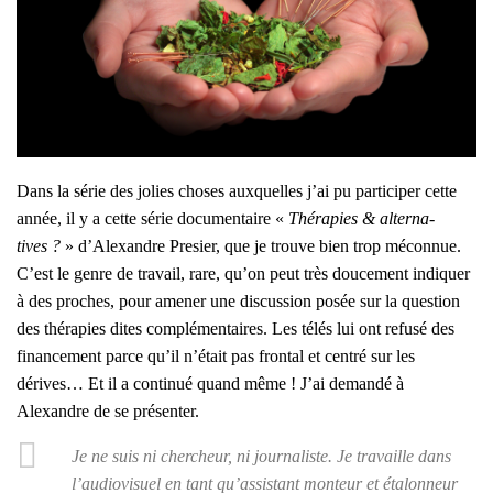
Dans la série des jolies choses aux­quelles j’ai pu par­ti­ci­per cette
année, il y a cette série docu­men­taire «
Thé­ra­pies & alter­na­
tives ?
» d’A­lexandre Pre­sier, que je trouve bien trop mécon­nue.
C’est le genre de tra­vail, rare, qu’on peut très dou­ce­ment indi­quer
à des proches, pour ame­ner une dis­cus­sion posée sur la ques­tion
des thé­ra­pies dites com­plé­men­taires. Les télés lui ont refu­sé des
finan­ce­ment parce qu’il n’é­tait pas fron­tal et cen­tré sur les
dérives… Et il a conti­nué quand même ! J’ai deman­dé à
Alexandre de se pré­sen­ter.
Je ne suis ni cher­cheur, ni jour­na­liste. Je tra­vaille dans
l’audiovisuel en tant qu’assistant mon­teur et éta­lon­neur