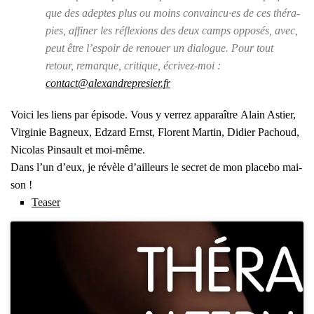
que des adeptes plus ou moins convaincu·es de ces thé­ra­
pies, affi­ner les réflexions des deux camps oppo­sés, avec,
peut être l’espoir de renouer un dia­logue. Pour tout
retour, remarque, cri­tique, écri­vez-moi :
contact@alexandrepresier.fr
Voi­ci les liens par épi­sode. Vous y ver­rez appa­raître
Alain Astier,
Vir­gi­nie Bagneux, Edzard Ernst, Florent Mar­tin, Didier Pachoud,
Nico­las Pin­sault et moi-même.
Dans l’un d’eux, je révèle d’ailleurs le secret de mon pla­ce­bo mai­
son !
Tea­ser