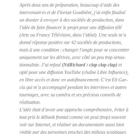
Après deux ans de pré­pa­ra­tion, beau­coup d’aide des
intervenant·es et de Flo­rian Gou­thière, j’ai enfin fina­li­sé
un dos­sier à envoyer à des socié­tés de pro­duc­tion, dans
l’idée de faire finan­cer le pro­jet pour une dif­fu­sion télé
(
Arte
ou
France Télé­vi­sion
, dans l’idéal). Une seule m’a
don­né réponse posi­tive sur 42 socié­tés de pro­duc­tions,
mais à une condi­tion : chan­ger l’angle pour se concen­trer
uni­que­ment sur les dérives, avec côté un peu trop sen­sa­
tion­na­liste. J’ai refu­sé
(NdRi­chard : clap clap clap)
et
opté pour une dif­fu­sion
You­Tube
(chaîne
Libre Influence
),
en libre accès et donc en auto­fi­nan­ce­ment. C’est Eli Gar­
cia qui m’a accom­pa­gné pen­dant les inter­views et autres
tour­nages, avec sa camé­ra et ses pré­cieux conseils de
réa­li­sa­tion.
L’idée était d’avoir une approche com­pré­hen­sive, évi­ter à
tout prix le débunk fron­tal comme on peut (trop) sou­vent
voir sur Inter­net, et réa­li­ser un docu­men­taire aus­si bien
visible par des per­sonnes proches des milieux scep­tiques