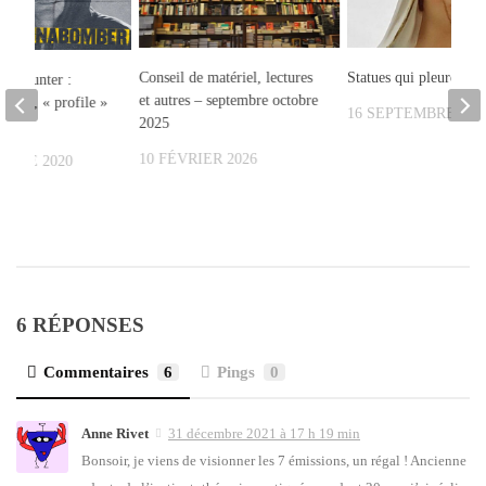
Conseil de matériel, lectures
Statues qui pleurent ré
indhunter :
et autres – septembre octobre
 série, « profile »
16 SEPTEMBRE 202
2025
10 FÉVRIER 2026
MBRE 2020
6 RÉPONSES
Commentaires
6
Pings
0
Anne Rivet
31 décembre 2021 à 17 h 19 min
Bon­soir, je viens de vision­ner les 7 émis­sions, un régal ! Ancienne