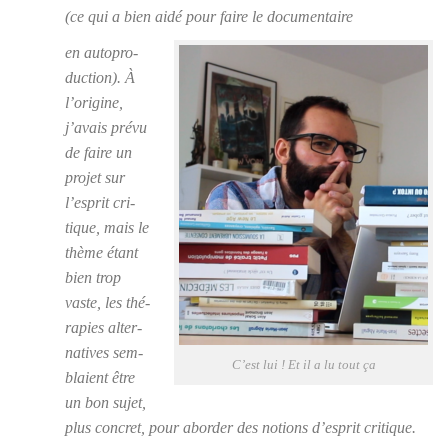
(ce qui a bien aidé pour faire le docu­men­taire
en auto­pro­
duc­tion). À
l’origine,
j’avais pré­vu
de faire un
pro­jet sur
l’esprit cri­
tique, mais le
thème étant
bien trop
vaste, les thé­
ra­pies alter­
na­tives sem­
C’est lui ! Et il a lu tout ça
blaient être
un bon sujet,
plus concret, pour abor­der des notions d’esprit cri­tique.