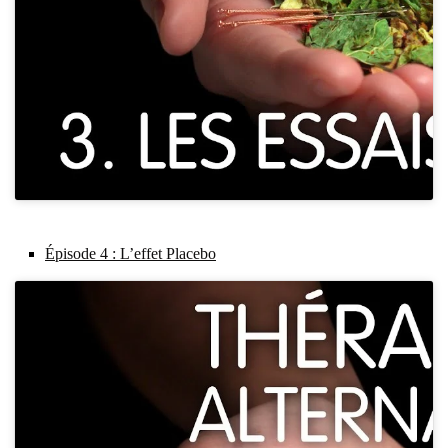
Épi­sode 4 : L’ef­fet Pla­ce­bo