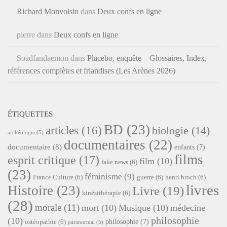
Richard Monvoisin
dans
Deux confs en ligne
pierre
dans
Deux confs en ligne
Soadfandaemon
dans
Placebo, enquête – Glossaires, Index,
références complètes et friandises (Les Arènes 2026)
ÉTIQUETTES
BD
(23)
articles
(16)
biologie
(14)
archéologie
(5)
documentaires
(22)
documentaire
(8)
enfants
(7)
films
esprit critique
(17)
film
(10)
fake news
(6)
(23)
féminisme
(9)
France Culture
(6)
guerre
(6)
henri broch
(6)
livres
Histoire
(23)
Livre
(19)
kinésithérapie
(6)
(28)
morale
(11)
mort
(10)
Musique
(10)
médecine
philosophie
(10)
philosophie
(7)
ostéopathie
(6)
paranormal
(5)