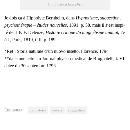
Ici, la bête à Bon Dieu
Je dois ça à Hip­po­lyte Bern­heim, dans
Hyp­no­tisme, sug­ges­tion,
psy­cho­thé­ra­pie – études nou­velles
, 1891, p. 58, mais il s’est ins­pi­
ré de .J‑P.-F. Deleuze,
His­toire cri­tique du magné­tisme ani­mal
, 2e
éd., Paris, 1819, t. II, p. 189.
*Ref : Sto­ria natu­rale d’un nuo­vo inset­to, Flo­rence, 1794
**dans une lettre au Jour­nal phy­si­co-médi­cal de Bru­gna­tel­li, t. VII
datée du 30 sep­tembre 1793
Étiquettes :
dentisterie
insecte
suggestion