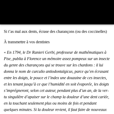
Si t’as mal aux dents, écrase des cha­ran­çons (ou des coc­ci­nelles)
À trans­mettre à vos den­tistes
«
En 1794, le Dr Ranie­ri Ger­bi, pro­fes­seur de mathé­ma­tiques à
Pise, publia à Flo­rence un mémoire assez pom­peux sur un insecte
du genre des cha­ran­çons qui se trouve sur les char­dons : il lui
don­na le nom de cur­cu­lio antio­don­tal­gi­cus, parce qu’en écra­sant
entre les doigts, le pouce et l’in­dex une dou­zaine de ces insectes,
et les tenant jus­qu’à ce que l’hu­mi­di­té en soit éva­po­rée, les doigts
s’im­pré­gne­ront, selon cet auteur, pen­dant plus d’un an, de la ver­
tu sin­gu­lière d’a­pai­ser sur le champ la dou­leur d’une dent cariée,
en la tou­chant seule­ment plus ou moins de fois et pen­dant
quelques minutes. Si la dou­leur revient, il faut faire de nou­veaux