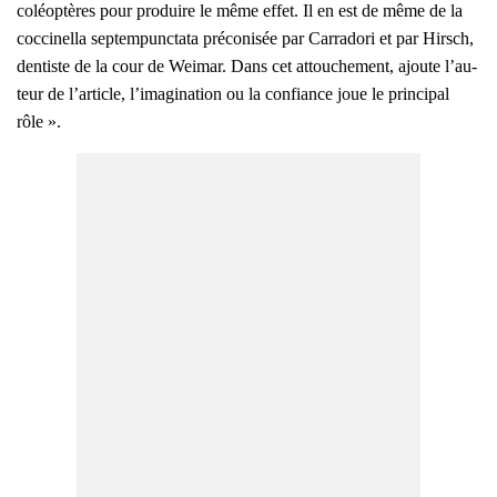
coléo­ptères pour pro­duire le même effet. Il en est de même de la
coc­ci­nel­la sep­tem­punc­ta­ta pré­co­ni­sée par Car­ra­do­ri et par Hirsch,
den­tiste de la cour de Wei­mar. Dans cet attou­che­ment, ajoute l’au­
teur de l’ar­ticle, l’i­ma­gi­na­tion ou la confiance joue le prin­ci­pal
rôle ».