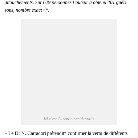
attou­che­ments. Sur 629 per­sonnes l’au­teur a obte­nu 401 gué­ri­
sons, nombre exact
»*.
Ici c’est Cur­cu­lio occi­den­ta­lis
« Le Dr N. Car­ra­do­ri pré­ten­dit* confir­mer la ver­tu de dif­fé­rents