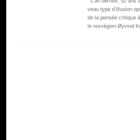
L’an der­nier, 52 ans apr
veau type d’illu­sion o
de la pen­sée cri­tique 
le nor­vé­gien Øyvind 