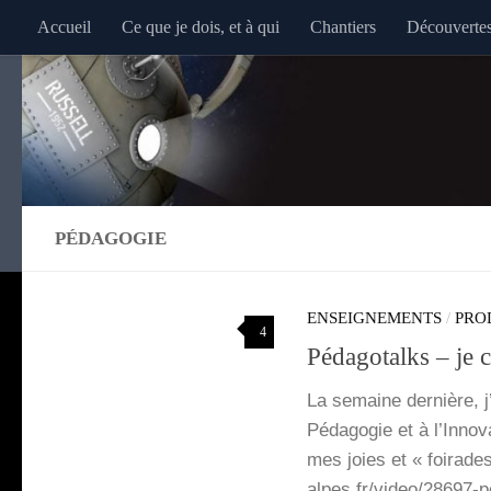
Accueil
Ce que je dois, et à qui
Chantiers
Découverte
Au dessous du contenu
PÉDAGOGIE
ENSEIGNEMENTS
/
PRO
4
Pédagotalks – je c
La semaine der­nière, j’
Péda­go­gie et à l’In­no­
mes joies et « foi­rade
alpes.fr/video/28697-