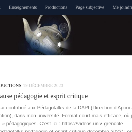
s
Enseignements
Productions
Page subjective
Me joindr
DUCTIONS
19 DÉCEMBRE 2023
ause pédagogie et esprit critique
ai contri­bué aux Péda­go­talks de la DAPI (Direc­tion d’Ap­pui 
va­tion), dans mon uni­ver­si­té. For­mat court mais effi­cace, où 
s » péda­go­giques. C’est ici : https://videos.univ-grenoble-
pedagotalks-pedagogie-et-esprit-critique-decembre-2023/ Les