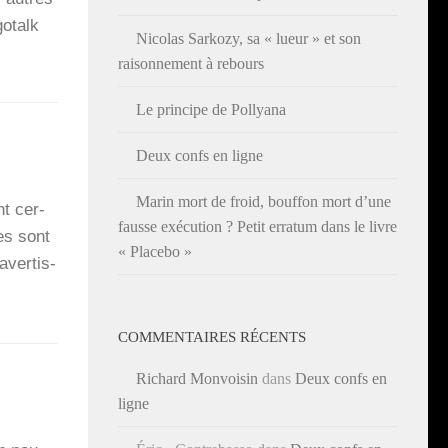
gotalk
Nicolas Sarkozy, sa « lueur » et son
raisonnement à rebours
Le principe de Pollyana
Deux confs en ligne
Marin mort de froid, bouffon mort d’une
nt cer­
fausse exécution ? Petit erratum dans le livre
·es sont
« Placebo »
­ver­tis­
COMMENTAIRES RÉCENTS
Richard Monvoisin
dans
Deux confs en
ligne