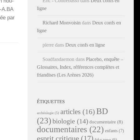
un nou­
Éric - Contrebasso
dans
Deux confs en
ligne
B‑A.BA
lée par
Richard Monvoisin
dans
Deux confs en
ligne
pierre
dans
Deux confs en ligne
Soadfandaemon
dans
Placebo, enquête –
Glossaires, Index, références complètes et
friandises (Les Arènes 2026)
ÉTIQUETTES
BD
articles
(16)
archéologie
(5)
(23)
biologie
(14)
documentaire
(8)
documentaires
(22)
enfants
(7)
esprit critique
(17)
fake news
(6)