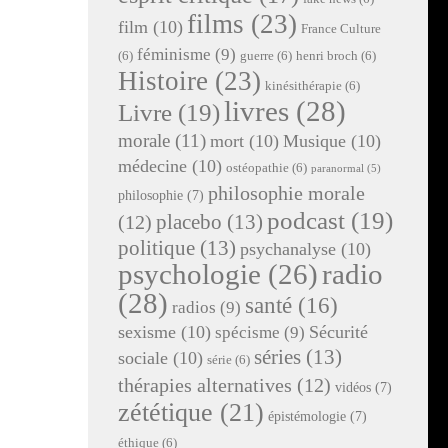
films
(23)
film
(10)
France Culture
féminisme
(9)
(6)
guerre
(6)
henri broch
(6)
Histoire
(23)
kinésithérapie
(6)
livres
(28)
Livre
(19)
morale
(11)
mort
(10)
Musique
(10)
médecine
(10)
ostéopathie
(6)
paranormal
(5)
philosophie morale
philosophie
(7)
podcast
(19)
placebo
(13)
(12)
politique
(13)
psychanalyse
(10)
radio
psychologie
(26)
(28)
santé
(16)
radios
(9)
sexisme
(10)
Sécurité
spécisme
(9)
séries
(13)
sociale
(10)
série
(6)
thérapies alternatives
(12)
vidéos
(7)
zététique
(21)
épistémologie
(7)
éthique
(6)