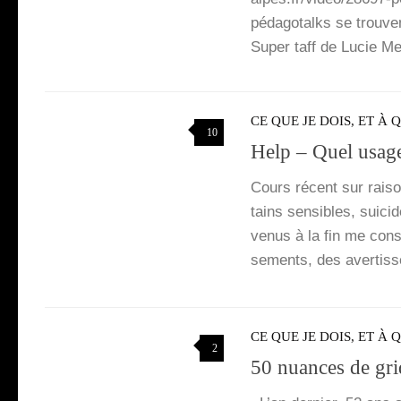
péda­go­talks se trouve
Super taff de Lucie M
CE QUE JE DOIS, ET À 
10
Help – Quel usage
Cours récent sur rai­so
tains sen­sibles, sui­c
venus à la fin me consei
se­ments, des aver­tis­s
CE QUE JE DOIS, ET À 
2
50 nuances de gri