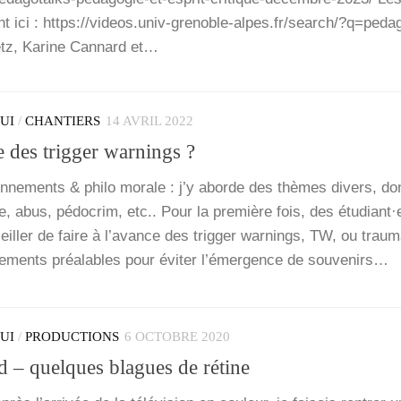
nt ici : https://videos.univ-grenoble-alpes.fr/search/?q=peda
etz, Karine Can­nard et…
QUI
/
CHANTIERS
14 AVRIL 2022
 des trigger warnings ?
n­ne­ments & phi­lo morale : j’y aborde des thèmes divers, do
ide, abus, pédo­crim, etc.. Pour la pre­mière fois, des étudiant
ller de faire à l’a­vance des trig­ger war­nings, TW, ou trau­ma
e­ments préa­lables pour évi­ter l’é­mer­gence de sou­ve­nirs…
QUI
/
PRODUCTIONS
6 OCTOBRE 2020
d – quelques blagues de rétine