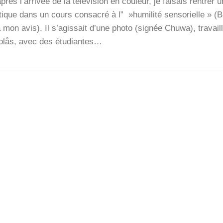
ès l’ar­ri­vée de la télé­vi­sion en cou­leur, je fai­sais ren­trer 
ptique dans un cours consa­cré à l” »humi­li­té sen­so­rielle » (
à mon avis). Il s’a­gis­sait d’une pho­to (signée Chu­wa), tra­vail
Kolås, avec des étu­diantes…