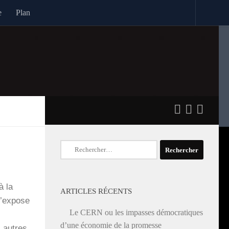
e
Plan
Rechercher :
à la
ARTICLES RÉCENTS
j’ex­pose
Le CERN ou les impasses démocratiques
d’une économie de la promesse
 autres