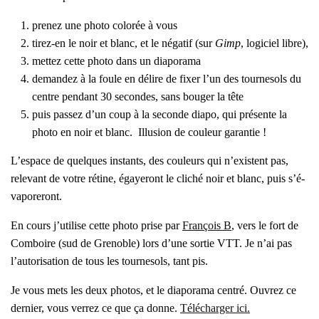
pre­nez une pho­to colo­rée à vous
tirez-en le noir et blanc, et le néga­tif (sur
Gimp
, logi­ciel libre),
met­tez cette pho­to dans un dia­po­ra­ma
deman­dez à la foule en délire de fixer l’un des tour­ne­sols du
centre pen­dant 30 secondes, sans bou­ger la tête
puis pas­sez d’un coup à la seconde dia­po, qui pré­sente la
pho­to en noir et blanc. Illu­sion de cou­leur garan­tie !
L’es­pace de quelques ins­tants, des cou­leurs qui n’existent pas,
rele­vant de votre rétine, égaye­ront le cli­ché noir et blanc, puis s’é­
va­po­re­ront.
En cours j’u­ti­lise cette pho­to prise par
Fran­çois B
, vers le fort de
Com­boire (sud de Gre­noble) lors d’une sor­tie VTT. Je n’ai pas
l’au­to­ri­sa­tion de tous les tour­ne­sols, tant pis.
Je vous mets les deux pho­tos, et le dia­po­ra­ma cen­tré. Ouvrez ce
der­nier, vous ver­rez ce que ça donne.
Télé­char­ger ici.