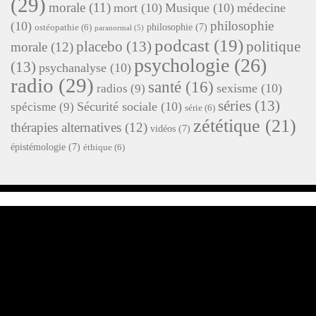
(29)
morale
(11)
mort
(10)
Musique
(10)
médecine
philosophie
(10)
philosophie
(7)
ostéopathie
(6)
paranormal
(5)
podcast
(19)
placebo
(13)
politique
morale
(12)
psychologie
(26)
(13)
psychanalyse
(10)
radio
(29)
santé
(16)
sexisme
(10)
radios
(9)
séries
(13)
Sécurité sociale
(10)
spécisme
(9)
série
(6)
zététique
(21)
thérapies alternatives
(12)
vidéos
(7)
épistémologie
(7)
éthique
(6)
ARCHIVES
août 2026
juillet 2026