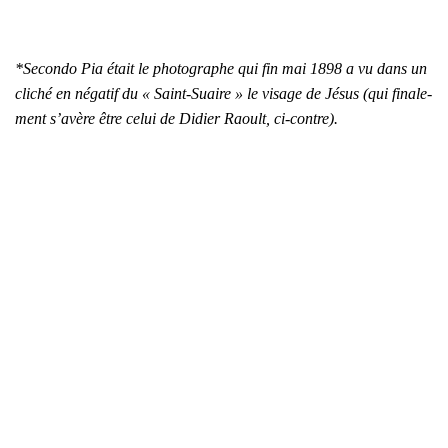
*Secon­do Pia était le pho­to­graphe qui fin mai 1898 a vu dans un
cli­ché en néga­tif du « Saint-Suaire » le visage de Jésus (qui fina­le­
ment s’a­vère être celui de Didier Raoult, ci-contre).