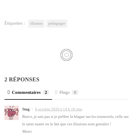
Étiquettes :
illusion
pédagogie
2 RÉPONSES
Commentaires
2
Pings
0
Stag
6 octobre 2020 à 14 h 18 min
Bra­vo, je sais pas si je pré­fère la blague sur les tour­ne­sols, celle sur
le saint suaire ou le fait que ces illu­sions sont geniales !
Mer­ci