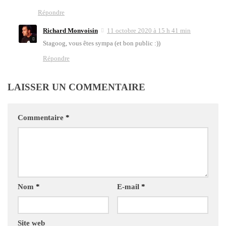
Répondre
Richard Monvoisin
11 octobre 2020 à 15 h 41 min
Sta­goog, vous êtes sym­pa (et bon public :))
Répondre
LAISSER UN COMMENTAIRE
Commentaire
*
Nom
*
E-mail
*
Site web