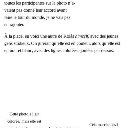
toutes les par­ti­ci­pantes sur la pho­to n’a­
vaient pas don­né leur accord avant
faire le tour du monde, je ne vais pas
en rajou­ter.
À la place, en voi­ci une autre de Kolås
him­self
, avec des jeunes
gens stu­dieux. On jure­rait qu’elle est en cou­leur, alors qu’elle est
en noir et blanc, avec des lignes colo­rées ajou­tées par des­sus.
Cette pho­to a l’air
colo­rée, mais elle est
Cela marche aus­si