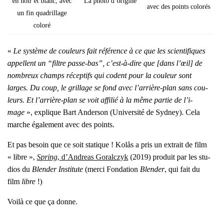
en noir et blanc, avec
La pho­to d’o­ri­gine
avec des points colo­rés
un fin qua­drillage
colo­ré
«
Le sys­tème de cou­leurs fait réfé­rence à ce
que les scien­ti­fiques
appellent un “filtre passe-bas”, c’est-à-dire que [dans l’œil] de
nom­breux champs récep­tifs qui codent pour la cou­leur sont
larges. Du coup, le grillage se fond avec l’ar­rière-plan sans cou­
leurs. Et l’ar­rière-plan se voit affi­lié à la même par­tie de l’i­
mage
», explique Bart Ander­son (Uni­ver­si­té de Syd­ney). Cela
marche éga­le­ment avec des points.
Et pas besoin que ce soit sta­tique ! Kolås a pris un extrait de film
« libre »,
Spring
, d’An­dreas Goralc­zyk
(2019) pro­duit par les stu­
dios du
Blen­der Ins­ti­tute
(mer­ci Fon­da­tion
Blen­der
, qui fait du
film
libre
!)
Voi­là ce que ça donne.