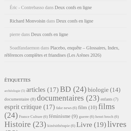
Éric - Contrebasso
dans
Deux confs en ligne
Richard Monvoisin
dans
Deux confs en ligne
pierre
dans
Deux confs en ligne
Soadfandaemon
dans
Placebo, enquête – Glossaires, Index,
références complètes et friandises (Les Arènes 2026)
ÉTIQUETTES
BD
(24)
articles
(17)
biologie
(14)
archéologie
(5)
documentaires
(23)
documentaire
(8)
enfants
(7)
films
esprit critique
(17)
film
(10)
fake news
(6)
(24)
féminisme
(9)
France Culture
(6)
guerre
(6)
henri broch
(6)
livres
Histoire
(23)
Livre
(19)
kinésithérapie
(6)