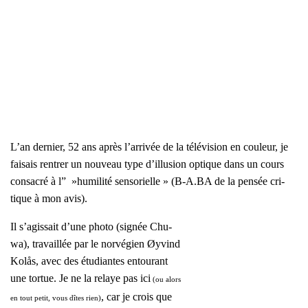
L’an der­nier, 52 ans après l’ar­ri­vée de la télé­vi­sion en cou­leur, je
fai­sais ren­trer un nou­veau type d’illu­sion optique dans un cours
consa­cré à l” »humi­li­té sen­so­rielle » (B‑A.BA de la pen­sée cri­
tique à mon avis).
Il s’a­gis­sait d’une pho­to (signée Chu­
wa), tra­vaillée par le nor­vé­gien Øyvind
Kolås, avec des étu­diantes entou­rant
une tor­tue. Je ne la relaye pas ici
(ou alors
, car je crois que
en tout petit, vous dîtes rien)