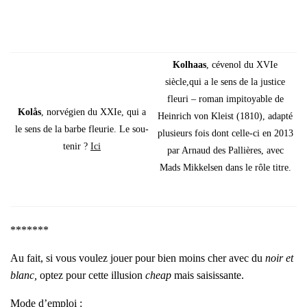
Kol­haas
, céve­nol du XVIe
siècle,qui a le sens de la jus­tice
fleu­ri – roman impi­toyable de
Kolås
, nor­vé­gien du XXIe, qui a
Hein­rich von Kleist (1810), adap­té
le sens de la barbe fleu­rie. Le sou­
plu­sieurs fois dont celle-ci en 2013
te­nir ?
Ici
par Arnaud des Pal­lières, avec
Mads Mik­kel­sen dans le rôle titre.
*******
Au fait, si vous vou­lez jouer pour bien moins cher avec du
n
oir et
blanc,
optez pour cette illu­sion
cheap
mais sai­sis­sante.
Mode d’emploi :