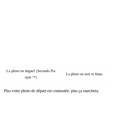
La pho­to en néga­tif (Secon­do Pia
La pho­to en noir et blanc
style
!*)
Plus votre pho­to de départ est contras­tée, plus ça mar­che­ra.