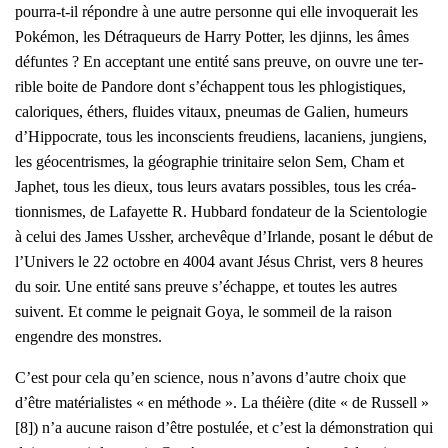
pour­ra-t-il répondre à une autre per­sonne qui elle invo­que­rait les
Poké­mon, les Détra­queurs de Har­ry Pot­ter, les djinns, les âmes
défuntes ? En accep­tant une enti­té sans preuve, on ouvre une ter­
rible boite de Pan­dore dont s’échappent tous les phlo­gis­tiques,
calo­riques, éthers, fluides vitaux, pneu­mas de Galien, humeurs
d’Hippocrate, tous les incons­cients freu­diens, laca­niens, jun­giens,
les géo­cen­trismes, la géo­gra­phie tri­ni­taire selon Sem, Cham et
Japhet, tous les dieux, tous leurs ava­tars pos­sibles, tous les créa­
tion­nismes, de Lafayette R. Hub­bard fon­da­teur de la Scien­to­lo­gie
à celui des James Ussher, arche­vêque d’Irlande, posant le début de
l’Univers le 22 octobre en 4004 avant Jésus Christ, vers 8 heures
du soir. Une enti­té sans preuve s’échappe, et toutes les autres
suivent. Et comme le pei­gnait Goya, le som­meil de la rai­son
engendre des monstres.
C’est pour cela qu’en science, nous n’avons d’autre choix que
d’être maté­ria­listes « en méthode ». La théière (dite « de Rus­sell »
[8]) n’a aucune rai­son d’être pos­tu­lée, et c’est la démons­tra­tion qui