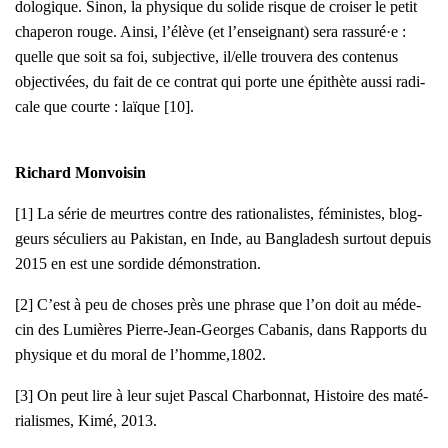
do­lo­gique. Sinon, la phy­sique du solide risque de croi­ser le petit
cha­pe­ron rouge. Ain­si, l’élève (et l’enseignant) sera rassuré·e :
quelle que soit sa foi, sub­jec­tive, il/elle trou­ve­ra des conte­nus
objec­ti­vées, du fait de ce contrat qui porte une épi­thète aus­si radi­
cale que courte : laïque [10].
Richard Mon­voi­sin
[1] La série de meurtres contre des ratio­na­listes, fémi­nistes, blog­
geurs sécu­liers au Pakis­tan, en Inde, au Ban­gla­desh sur­tout depuis
2015 en est une sor­dide démons­tra­tion.
[2] C’est à peu de choses près une phrase que l’on doit au méde­
cin des Lumières Pierre-Jean-Georges Caba­nis, dans
Rap­ports du
phy­sique et du moral de l’homme,1802.
[3] On peut lire à leur sujet Pas­cal Char­bon­nat,
His­toire des maté­
ria­lismes,
Kimé, 2013.