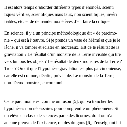
Il est alors temps d’aborder dif­fé­rents types d’énoncés, scien­ti­
fiques véri­fiés, scien­ti­fiques mais faux, non scien­ti­fiques, invé­ri­
fiables, etc. et de deman­der aux élèves d’en faire la cri­tique.
En science, il y a un prin­cipe métho­do­lo­gique dit « de par­ci­mo­
nie » qui est à l’œuvre. Si je prends un vase de Mémé et que je le
lâche, il va tom­ber et écla­ter en mor­ceaux. Est-ce le résul­tat de la
gra­vi­ta­tion ? Le résul­tat d’un monstre de la Terre invi­sible qui tire
vers lui tous les objets ? Le résul­tat de deux monstres de la Terre ?
Trois ? On dit que l’hy­po­thèse gra­vi­ta­tion est plus par­ci­mo­nieuse,
car elle est connue, décrite, pré­vi­sible. Le monstre de la Terre,
non. Deux monstres, encore moins.
Cette par­ci­mo­nie est comme un rasoir [5], qui va tran­cher les
hypo­thèses non néces­saires pour com­prendre un phé­no­mène. Si
un élève en classe de sciences parle des licornes, dont on n’a
aucune preuve de l’existence, ou des dra­gons [6], l’enseignant lui