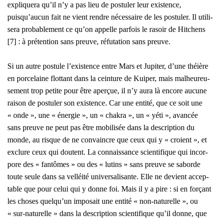
expli­que­ra qu’il n’y a pas lieu de pos­tu­ler leur exis­tence,
puisqu’aucun fait ne vient rendre néces­saire de les pos­tu­ler. Il uti­li­
se­ra pro­ba­ble­ment ce qu’on appelle par­fois le rasoir de Hit­chens
[7] : à pré­ten­tion sans preuve, réfu­ta­tion sans preuve.
Si un autre pos­tule l’existence entre Mars et Jupi­ter, d’une théière
en por­ce­laine flot­tant dans la cein­ture de Kui­per, mais mal­heu­reu­
se­ment trop petite pour être aper­çue, il n’y aura là encore aucune
rai­son de pos­tu­ler son exis­tence. Car une enti­té, que ce soit une
« onde », une « éner­gie », un « cha­kra », un « yéti », avan­cée
sans preuve ne peut pas être mobi­li­sée dans la des­crip­tion du
monde, au risque de ne convaincre que ceux qui y « croient », et
exclure ceux qui doutent. La connais­sance scien­ti­fique qui incor­
pore des « fan­tômes » ou des « lutins » sans preuve se saborde
toute seule dans sa vel­léi­té uni­ver­sa­li­sante. Elle ne devient accep­
table que pour celui qui y donne foi. Mais il y a pire : si en for­çant
les choses quelqu’un impo­sait une enti­té « non-natu­relle », ou
« sur-natu­relle » dans la des­crip­tion scien­ti­fique qu’il donne, que