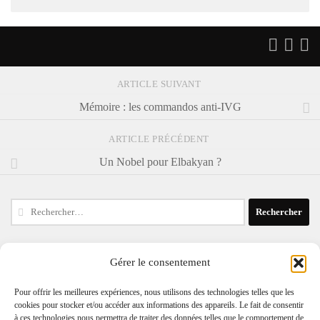
ARTICLE SUIVANT
Mémoire : les commandos anti-IVG
ARTICLE PRÉCÉDENT
Un Nobel pour Elbakyan ?
Rechercher :
Gérer le consentement
ARTICLES RÉCENTS
Pour offrir les meilleures expériences, nous utilisons des technologies telles que les
Double effet pas cool sur le CERN
cookies pour stocker et/ou accéder aux informations des appareils. Le fait de consentir
à ces technologies nous permettra de traiter des données telles que le comportement de