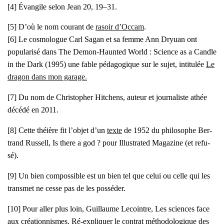
[4] Évan­gile selon Jean 20, 19–31.
[5] D’où le nom cou­rant de
rasoir d’Occam
.
[6] Le cos­mo­logue Carl Sagan et sa femme Ann Dryuan ont
popu­la­ri­sé dans T
he Demon-Haun­ted World : Science as a Candle
in the Dark
(1995) une fable péda­go­gique sur le sujet, inti­tu­lée
Le
dra­gon dans mon garage.
[7] Du nom de Chris­to­pher Hit­chens, auteur et jour­na­liste athée
décé­dé en 2011.
[8] Cette théière fit l’objet d’un
texte
de 1952 du phi­lo­sophe Ber­
trand Rus­sell,
Is there a god ?
pour
Illus­tra­ted Maga­zine
(et refu­
sé).
[9] Un bien com­pos­sible est un bien tel que celui ou celle qui les
trans­met ne cesse pas de les pos­sé­der.
[10] Pour aller plus loin, Guillaume Lecointre,
Les sciences face
aux créa­tion­nismes. Ré-expli­quer le contrat métho­do­lo­gique des