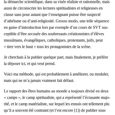
la démarche scien­ti­fique, dans sa visée réa­liste et ration­nelle, mais
aus­si de cir­cons­crire les lec­tures spi­ri­tua­listes et reli­gieuses en
classe sans pour autant que l’enseignant puisse être sus­pec­té
d’athéisme ou d’anti-religiosité.
Gros­so modo
, une telle séquence
en guise d’introduction lors par exemple d’un cours de SVT sus­
cep­tible d’être secouée des sou­bre­sauts créa­tion­nistes d’élèves
musul­mans, évan­gé­liques, catho­liques, pro­tes­tants, juifs, peut
« tirer vers le haut » tous les pro­ta­go­nistes de la scène.
Je cher­chais à la publier quelque part, mais fina­le­ment, je pré­fère
la dépo­ser ici, et qui veut prend.
Voi­ci ma méthode, qui est pro­ba­ble­ment à amé­lio­rer, ou modu­ler,
mais qui ne m’a jamais vrai­ment fait défaut.
Le rap­port des êtres humains au monde a tou­jours divi­sé en deux
« camps », le camp spi­ri­tua­liste, qui a repré­sen­té l’écrasante majo­
ri­té, et le camp maté­ria­liste, sur lequel les ennuis ont tel­le­ment plu
qu’il a sou­vent été contraint (et l’est encore [1]) de publier sous