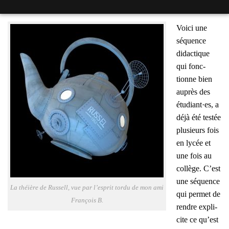
Voi­ci une
séquence
didac­tique
qui fonc­
tionne bien
auprès des
étudiant·es, a
déjà été tes­tée
plu­sieurs fois
en lycée et
une fois au
col­lège. C’est
une séquence
La théière de Rus­sell, vue par l’es­prit tor­du de mon ami
qui per­met de
Fran­çois B.
rendre expli­
cite ce qu’est