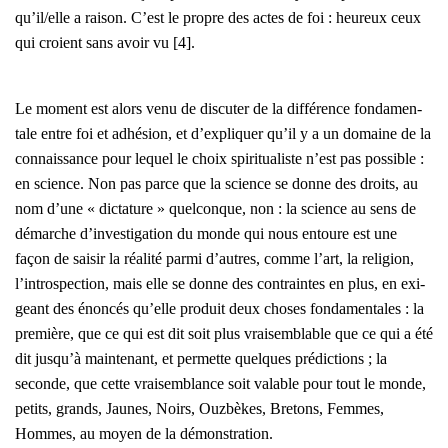
qu’il/elle a rai­son. C’est le propre des actes de foi : heu­reux ceux
qui croient sans avoir vu [4].
Le moment est alors venu de dis­cu­ter de la dif­fé­rence fon­da­men­
tale entre foi et adhé­sion, et d’expliquer qu’il y a un domaine de la
connais­sance pour lequel le choix spi­ri­tua­liste n’est pas pos­sible :
en science. Non pas parce que la science se donne des droits, au
nom d’une « dic­ta­ture » quel­conque, non : la science au sens de
démarche d’investigation du monde qui nous entoure est une
façon de sai­sir la réa­li­té par­mi d’autres, comme l’art, la reli­gion,
l’introspection, mais elle se donne des contraintes en plus, en exi­
geant des énon­cés qu’elle pro­duit deux choses fon­da­men­tales : la
pre­mière, que ce qui est dit soit plus vrai­sem­blable que ce qui a été
dit jusqu’à main­te­nant, et per­mette quelques pré­dic­tions ; la
seconde, que cette vrai­sem­blance soit valable pour tout le monde,
petits, grands, Jaunes, Noirs, Ouz­bèkes, Bre­tons, Femmes,
Hommes, au moyen de la démons­tra­tion.