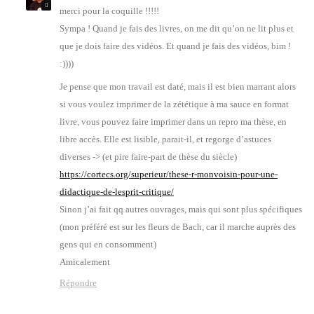
mer­ci pour la coquille !!!!!
Sym­pa ! Quand je fais des livres, on me dit qu’on ne lit plus et
que je dois faire des vidéos. Et quand je fais des vidéos, bim !
:))))
Je pense que mon tra­vail est daté, mais il est bien mar­rant alors
si vous vou­lez impri­mer de la zété­tique à ma sauce en for­mat
livre, vous pou­vez faire impri­mer dans un repro ma thèse, en
libre accès. Elle est lisible, parait-il, et regorge d’as­tuces
diverses -> (et pire faire-part de thèse du siècle)
https://cortecs.org/superieur/these-r-monvoisin-pour-une-
didactique-de-lesprit-critique/
Sinon j’ai fait qq autres ouvrages, mais qui sont plus spé­ci­fiques
(mon pré­fé­ré est sur les fleurs de Bach, car il marche auprès des
gens qui en consomment)
Ami­ca­le­ment
Répondre