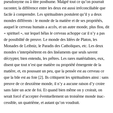
pseu­do­nyme ou à titre post­hume. Mal­gré tout ce qu’on pour­rait
racon­ter, la dif­fé­rence entre les deux est aus­si irré­con­ci­liable que
facile à com­prendre. Les spi­ri­tua­listes pos­tulent qu’il y a deux
mondes dif­fé­rents : le monde de la matière et de ses pro­prié­tés,
auquel le cer­veau humain a accès, et un autre monde, plus flou, dit
« spi­ri­tuel », sur lequel hélas le cer­veau achoppe car il n’y a pas
de pos­si­bi­li­té de preuve. Le monde des Idées de Pla­ton, les
Monades de Leib­niz, le Para­dis des Catho­liques, etc. Les deux
mondes s’interpénètrent en des linéa­ments que seuls savent
décryp­ter, bien enten­du, les prêtres. Les rares maté­ria­listes, eux,
disent que tout n’est que matière ou pro­prié­té émer­gente de la
matière, et, en pous­sant un peu, que la pen­sée est au cer­veau ce
que la bile est au foie [2]. Ils cri­tiquent les spi­ri­tua­listes ain­si : sans
preuve de ce deuxième monde, il n’y a aucune rai­son d’y croire
sans faire un acte de foi. Et quand bien même on y croi­rait, on
serait for­cé d’accepter éven­tuel­le­ment un troi­sième monde inac­
ces­sible, un qua­trième, et autant qu’on vou­drait.