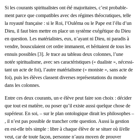
Si les cou­rants spi­ri­tua­listes ont été majo­ri­taires, c’est pro­ba­ble­
ment parce que com­pa­tibles avec des régimes théo­cra­tiques, telle
la royau­té fran­çaise : si le Roi, l’Ouléma ou le Pape est l’élu d’un
Dieu, il faut bien mettre en place un sys­tème exé­gé­tique du Dieu
en ques­tion. Les maté­ria­listes, eux, n’ayant ni Dieu, ni para­dis à
vendre, bous­cu­laient cet ordre imma­nent, et héri­taient de tous les
ennuis pos­sibles [3]. Je trace au tableau deux colonnes, l’une
notée spi­ri­tua­lisme, avec ses carac­té­ris­tiques (« dua­liste », néces­si­
tant un acte de foi), l’autre maté­ria­lisme (« moniste », sans acte de
foi), puis les élèves classent diverses repré­sen­ta­tions du monde
dans les colonnes.
Entre ces deux cou­rants, un·e élève peut faire son choix : déci­der
que tout est matière, ou poser qu’il existe aus­si quelque chose de
supé­rieur. En soi, – sur le plan onto­lo­gique dirait les phi­lo­sophes –
, il n’est pas pos­sible de tran­cher cette ques­tion. Aus­si la ges­tion
en est-elle très simple : libre à chaque élève de se situer où il/elle
veut, car de toute façon, per­sonne n’aura moyen de prou­ver