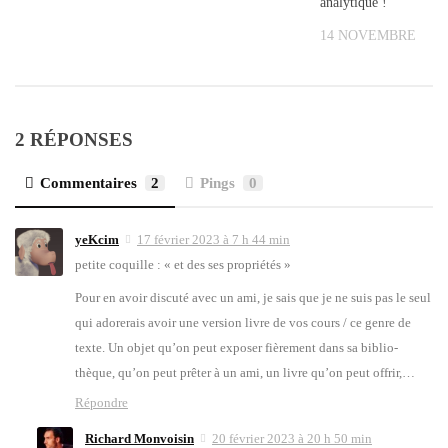
analytique !
14 NOVEMBRE 202
2 RÉPONSES
Commentaires
2
Pings
0
yeKcim
17 février 2023 à 7 h 44 min
petite coquille : « et des ses pro­prié­tés »
Pour en avoir dis­cu­té avec un ami, je sais que je ne suis pas le seul
qui ado­re­rais avoir une ver­sion livre de vos cours / ce genre de
texte. Un objet qu’on peut expo­ser fiè­re­ment dans sa biblio­
thèque, qu’on peut prê­ter à un ami, un livre qu’on peut offrir,…
Répondre
Richard Monvoisin
20 février 2023 à 20 h 50 min