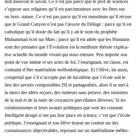
doit mou­voir le savoir. Ce n’est pas parce que le prof de sciences
s’oppose aux reli­gions qu’il est par­ci­mo­nieux avec les êtres sur-
ou hors- nature. Ce n’est pas parce qu’il est musul­man qu’il récuse
que le Grand Canyon n’est pas l’œuvre du Déluge ; parce qu’il est
catho­lique qu’il doute du fait qu’il y ait le nom du pro­phète
Muham­mad écrit sur Mars ; parce qu’il est athée que les Humains
sont des pri­mates que l’Évolution est la meilleure théo­rie expli­ca­
tive actuelle du monde vivant qui nous entoure. Peu importe son
point de vue intime et ses actes de foi, l’enseignant, en classe, est
contraint d’être maté­ria­liste
métho­do­lo­gique
. Et l’élève, lui aus­si,
com­prend que s’il n’accepte pas de lui-même que l’école soit le
lieu des savoirs com­pos­sibles [9] et par­ta­geables, alors il se met à
la mer­ci des idées reçues, des rumeurs sans preuve, des monstres
de la nuit et de la nuée de croyances par­cel­laires diverses. Si les
créa­tion­nismes et leurs ava­tars poli­tiques que sont les cou­rants
Intel­li­gent desi­gn
n’ont pas leur place en science, c’est que l’école
publique, l’enseignant et son élève tissent un contrat sur des
connais­sances objec­ti­vables, repo­sant sur un maté­ria­lisme métho­