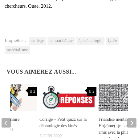
cher­cheur
s. Quae, 2012.
Étiquettes :
collège
contrat laïque
épistémologie
lycée
matérialisme
VOUS AIMEREZ AUSSI...
2
2
r la censure
Corrigé – Petit quizz sur la
Friandise mentale & 
déontologie des kinés
Hu(e)me(u)r : amuse t
ER 2021
amis avec la philosoph
5 JUIN 2022