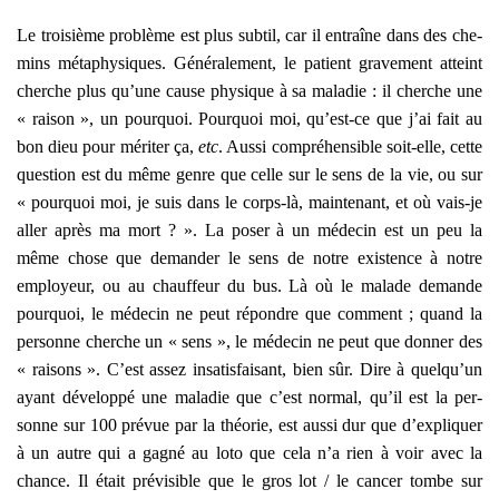
Le troi­sième pro­blème est plus sub­til, car il entraîne dans des che­
mins méta­phy­siques. Géné­ra­le­ment, le patient gra­ve­ment atteint
cherche plus qu’une cause phy­sique à sa mala­die : il cherche une
« rai­son », un pour­quoi. Pour­quoi moi, qu’est-ce que j’ai fait au
bon dieu pour méri­ter ça,
etc
. Aus­si com­pré­hen­sible soit-elle, cette
ques­tion est du même genre que celle sur le sens de la vie, ou sur
« pour­quoi moi, je suis dans le corps-là, main­te­nant, et où vais-je
aller après ma mort ? ». La poser à un méde­cin est un peu la
même chose que deman­der le sens de notre exis­tence à notre
employeur, ou au chauf­feur du bus. Là où le malade demande
pour­quoi, le méde­cin ne peut répondre que com­ment ; quand la
per­sonne cherche un « sens », le méde­cin ne peut que don­ner des
« rai­sons ». C’est assez insa­tis­fai­sant, bien sûr. Dire à quelqu’un
ayant déve­lop­pé une mala­die que c’est nor­mal, qu’il est la per­
sonne sur 100 pré­vue par la théo­rie, est aus­si dur que d’expliquer
à un autre qui a gagné au loto que cela n’a rien à voir avec la
chance. Il était pré­vi­sible que le gros lot / le can­cer tombe sur