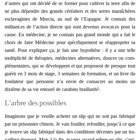
d’autres qui ont déci­dé de se for­mer pour culti­ver la terre afin de
ne plus dépendre des grands céréa­liers et des serres maraî­chères
escla­va­gistes de Mur­cia, au sud de l’Espagne. Je connais des
militant.es de l’action directe qui sont deve­nus avocat.es pour la
cause. En méde­cine, je ne connais pas grand monde qui a fait le
choix de faire Méde­cine pour spé­ci­fi­que­ment se réap­pro­prier sa
san­té. Pour expli­quer ça, je fais une hypo­thèse : il y a une telle
mul­ti­pli­ci­té de thé­ra­pies, méde­cines alter­na­tives, douces ou com­
plé­men­taires, qui se déve­loppent et qui pro­posent de presque tout
gué­rir en 3 mois de stage, 3 semaines de for­ma­tion, et un livre du
fon­da­teur que per­sonne n’a envie de consa­crer au moins un
5
dixième de sa vie entou­ré de cara­bins braillards
.
L’arbre des possibles
Ima­gi­nons que je veuille ache­ter un slip qui ne soit pas fabri­qué
par un pri­son­nier chi­nois. Je vais fouiller, refouiller, jusqu’à ce que
je trouve un slip fabri­qué dans des condi­tions décentes par un tra­
vailleur épa­noui. Mais à la fin, je veux quand même un slip, c’est-