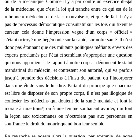
ou de la méca­nique. Comme il y a par contre un exer­cice illé­gal
de la méde­cine, que c’est la loi qui tranche entre ce qui est de la
« bonne » méde­cine et de la « mau­vaise », et que de fait il n’y a
pas de pro­ces­sus démo­cra­tique consul­ta­tif sur les lois qui fixent le
cur­seur, cela donne l’impression vague d’un corps « offi­ciel »
s’étant octroyé une hégé­mo­nie sur la san­té, sur notre san­té. Il n’est
donc pas éton­nant que des mili­tants poli­tiques méfiants envers des
experts pro­cla­més par l’état et sem­blant s’approprier une ques­tion
qui nous appar­tient – le rap­port à notre corps – dénoncent le sta­tut
man­da­ri­nal du méde­cin, et contestent son auto­ri­té, qui va par­fois
jusqu’à prendre des déci­sions à l’insu du patient, ou l’incorporer
dans une étude sans le lui dire. Par­tant du prin­cipe que chacun.e
est libre de dis­po­ser de son propre corps, il n’est pas illo­gique de
contes­ter les méde­cins qui doutent de la san­té men­tale et font la
a
morale à un.e trans
, ou à une femme sou­hai­tant avor­ter, qui font
la leçon aux toxi­co­manes ou n’octroient pas aux per­sonnes en
souf­france le droit de mou­rir quand bon leur semble.
En revanche se pose­ra alors la ques­tion, par exemple, de notre