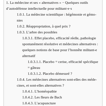
1.
La méde­cine et ses « alter­na­tives » − Quelques outils
d’autodéfense intel­lec­tuelle pour militant·e·s
1.0.1.
La méde­cine scien­ti­fique : hégé­mo­nie et gémo­
nies
1.0.2.
Réap­pro­pria­tion, à quel prix ?
1.0.3.
L’arbre des pos­sibles
1.0.3.1.
Effet pla­ce­bo, effi­ca­ci­té réelle, patho­lo­gie
spon­ta­né­ment réso­lu­tive et méde­cines alter­na­tives :
quelques notions de base pour l’honnête militant‑e
alter­na­tif
1.0.3.1.1.
Pla­ce­bo = cerise, effi­ca­ci­té spé­ci­fique
= gâteau
1.0.3.1.2.
Pla­ce­bo déme­su­ré ?
1.0.4.
Les méde­cines alter­na­tives sont-elles des méde­
cines, et sont-elles alter­na­tives ?
1.0.4.1.
L’homéopathie
1.0.4.2.
Les fleurs de Bach
1.0.4.3.
L’acupuncture