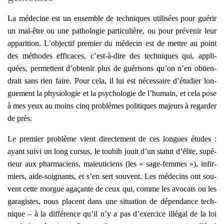
La méde­cine est un ensemble de tech­niques uti­li­sées pour gué­rir
un mal-être ou une patho­lo­gie par­ti­cu­lière, ou pour pré­ve­nir leur
appa­ri­tion. L’objectif pre­mier du méde­cin est de mettre au point
des méthodes effi­caces, c’est-à-dire des tech­niques qui, appli­
quées, per­mettent d’obtenir plus de gué­ri­sons qu’on n’en obtien­
drait sans rien faire. Pour cela, il lui est néces­saire d’étudier lon­
gue­ment la phy­sio­lo­gie et la psy­cho­lo­gie de l’humain, et cela pose
à mes yeux au moins cinq pro­blèmes poli­tiques majeurs à regar­der
de près.
Le pre­mier pro­blème vient direc­te­ment de ces longues études :
ayant sui­vi un long cur­sus, le tou­bib jouit d’un sta­tut d’élite, supé­
rieur aux phar­ma­ciens, maïeu­ti­ciens (les « sage-femmes »), infir­
miers, aide-soi­gnants, et s’en sert sou­vent. Les méde­cins ont sou­
vent cette morgue aga­çante de ceux qui, comme les avo­cats ou les
gara­gistes, nous placent dans une situa­tion de dépen­dance tech­
nique – à la dif­fé­rence qu’il n’y a pas d’exercice illé­gal de la loi