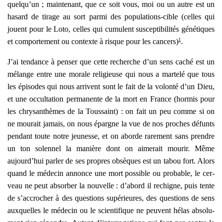
quelqu’un ; main­te­nant, que ce soit vous, moi ou un autre est un
hasard de tirage au sort par­mi des popu­la­tions-cible (celles qui
jouent pour le Loto, celles qui cumulent sus­cep­ti­bi­li­tés géné­tiques
1
et com­por­te­ment ou contexte à risque pour les can­cers)
.
J’ai ten­dance à pen­ser que cette recherche d’un sens caché est un
mélange entre une morale reli­gieuse qui nous a mar­te­lé que tous
les épi­sodes qui nous arrivent sont le fait de la volon­té d’un Dieu,
et une occul­ta­tion per­ma­nente de la mort en France (hor­mis pour
les chry­san­thèmes de la Tous­saint) : on fait un peu comme si on
ne mou­rait jamais, on nous épargne la vue de nos proches défunts
pen­dant toute notre jeu­nesse, et on aborde rare­ment sans prendre
un ton solen­nel la manière dont on aime­rait mou­rir. Même
aujourd’hui par­ler de ses propres obsèques est un tabou fort. Alors
quand le méde­cin annonce une mort pos­sible ou pro­bable, le cer­
veau ne peut absor­ber la nou­velle : d’abord il rechigne, puis tente
de s’accrocher à des ques­tions supé­rieures, des ques­tions de sens
aux­quelles le méde­cin ou le scien­ti­fique ne peuvent hélas abso­lu­