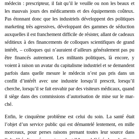
méde­cin : pres­crip­teur, il fait qu’il le veuille ou non les beaux et
les mau­vais jours des médi­ca­ments et des équi­pe­ments coû­teux.
Pas éton­nant donc que les indus­triels déve­loppent des poli­tiques
mar­ke­ting très agres­sives, déve­lop­pant des gammes de séduc­tion
aux­quelles il est fran­che­ment dif­fi­cile de résis­ter, allant de cadeaux
sédi­tieux à des finan­ce­ments de col­loques scien­ti­fiques de grand
inté­rêt, – col­loques qui n’auraient d’ailleurs géné­ra­le­ment pas pu
être finan­cés autre­ment. Les mili­tants poli­tiques, là encore, y
voient à rai­son un ava­tar du capi­ta­lisme indus­triel et se demandent
par­fois dans quelle mesure le méde­cin n’est pas pris dans un
conflit d’intérêt avec une indus­trie lorsqu’il pres­crit, lorsqu’il
cherche, lorsqu’il se fait enva­hir par des visi­teurs médi­caux, quand
il siège dans des com­mis­sions d’autorisation de mise sur le mar­
ché.
Enfin, le cin­quième pro­blème est celui du soin. La san­té était
l’objet d’un ser­vice public qui est déman­te­lé len­te­ment, en mille
mor­ceaux, pour perses rai­sons pre­nant toutes leur source dans