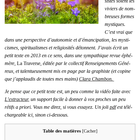
sistes soient les
viviers de nom­
breuses formes
mys­tiques.
C’est vrai que
dans une pers­pec­tive d’autonomie et d’émancipation
, les mys­ti­
cismes, spi­ri­tua­lismes et reli­gio­si­tés détonnent. J’avais écrit un
petit texte en 2013 en ce sens, dans une sym­pa­thique revue éphé­
mère,
La Tra­verse
, édi­tée par le col­lec­tif Ren­sei­gne­ments Géné­
reux, et talen­tueu­se­ment mis en page par la gra­phiste (et copine
que j’applaudis de toutes mes mains)
Cla­ra Cham­bon.
Je pense que ce petit texte est, un peu comme la vidéo faite avec
L’extracteur
, un sup­port facile à don­ner à vos proches un peu
rétifs a prio­ri. Vous me direz, si vous essayez. Un joli
pdf
est télé­
char­geable ici, sinon ci-des­sous.
Table des matières
[
Cacher
]