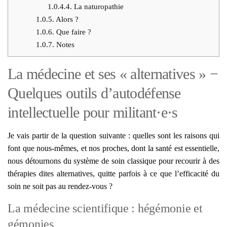
1.0.4.4.
La natu­ro­pa­thie
1.0.5.
Alors ?
1.0.6.
Que faire ?
1.0.7.
Notes
La médecine et ses « alternatives » −
Quelques outils d’autodéfense
intellectuelle pour militant·e·s
Je vais par­tir de la ques­tion sui­vante : quelles sont les rai­sons qui
font que nous-mêmes, et nos proches, dont la san­té est essen­tielle,
nous détour­nons du sys­tème de soin clas­sique pour recou­rir à des
thé­ra­pies dites alter­na­tives, quitte par­fois à ce que l’efficacité du
soin ne soit pas au ren­dez-vous ?
La médecine scientifique : hégémonie et
gémonies