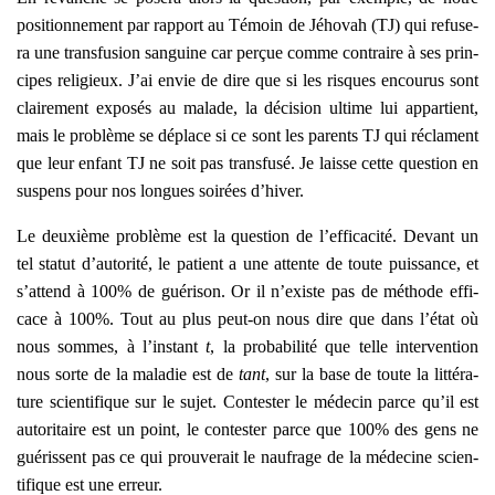
posi­tion­ne­ment par rap­port au Témoin de Jého­vah (TJ) qui refu­se­
ra une trans­fu­sion san­guine car per­çue comme contraire à ses prin­
cipes reli­gieux. J’ai envie de dire que si les risques encou­rus sont
clai­re­ment expo­sés au malade, la déci­sion ultime lui appar­tient,
mais le pro­blème se déplace si ce sont les parents TJ qui réclament
que leur enfant TJ ne soit pas trans­fu­sé. Je laisse cette ques­tion en
sus­pens pour nos longues soi­rées d’hiver.
Le deuxième pro­blème est la ques­tion de l’efficacité. Devant un
tel sta­tut d’autorité, le patient a une attente de toute puis­sance, et
s’attend à 100% de gué­ri­son. Or il n’existe pas de méthode effi­
cace à 100%. Tout au plus peut-on nous dire que dans l’état où
nous sommes, à l’instant
t
, la pro­ba­bi­li­té que telle inter­ven­tion
nous sorte de la mala­die est de
tant
, sur la base de toute la lit­té­ra­
ture scien­ti­fique sur le sujet. Contes­ter le méde­cin parce qu’il est
auto­ri­taire est un point, le contes­ter parce que 100% des gens ne
gué­rissent pas ce qui prou­ve­rait le nau­frage de la méde­cine scien­
ti­fique est une erreur.