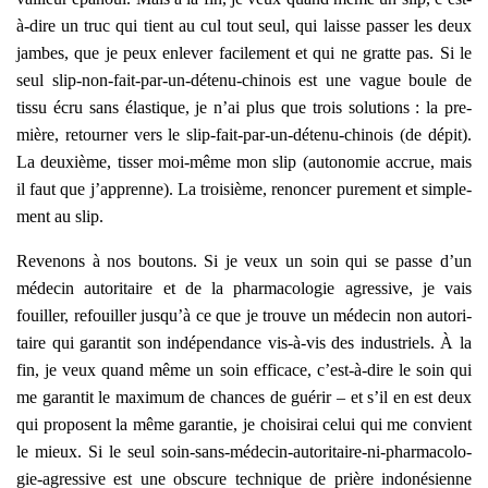
à-dire un truc qui tient au cul tout seul, qui laisse pas­ser les deux
jambes, que je peux enle­ver faci­le­ment et qui ne gratte pas. Si le
seul slip-non-fait-par-un-déte­nu-chi­nois est une vague boule de
tis­su écru sans élas­tique, je n’ai plus que trois solu­tions : la pre­
mière, retour­ner vers le slip-fait-par-un-déte­nu-chi­nois (de dépit).
La deuxième, tis­ser moi-même mon slip (auto­no­mie accrue, mais
il faut que j’apprenne). La troi­sième, renon­cer pure­ment et sim­ple­
ment au slip.
Reve­nons à nos bou­tons. Si je veux un soin qui se passe d’un
méde­cin auto­ri­taire et de la phar­ma­co­lo­gie agres­sive, je vais
fouiller, refouiller jusqu’à ce que je trouve un méde­cin non auto­ri­
taire qui garan­tit son indé­pen­dance vis-à-vis des indus­triels. À la
fin, je veux quand même un soin effi­cace, c’est-à-dire le soin qui
me garan­tit le maxi­mum de chances de gué­rir – et s’il en est deux
qui pro­posent la même garan­tie, je choi­si­rai celui qui me convient
le mieux. Si le seul soin-sans-méde­cin-auto­ri­taire-ni-phar­ma­co­lo­
gie-agres­sive est une obs­cure tech­nique de prière indo­né­sienne