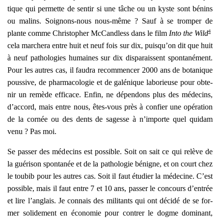
tique qui per­mette de sen­tir si une tâche ou un kyste sont bénins
ou malins. Soi­gnons-nous nous-même ? Sauf à se trom­per de
4
plante comme Chris­to­pher McCand­less dans le film
Into the Wild
cela mar­che­ra entre huit et neuf fois sur dix, puisqu’on dit que huit
à neuf patho­lo­gies humaines sur dix dis­pa­raissent spon­ta­né­ment.
Pour les autres cas, il fau­dra recom­men­cer 2000 ans de bota­nique
pous­sive, de phar­ma­co­lo­gie et de galé­nique labo­rieuse pour obte­
nir un remède effi­cace. Enfin, ne dépen­dons plus des méde­cins,
d’accord, mais entre nous, êtes-vous près à confier une opé­ra­tion
de la cor­née ou des dents de sagesse à n’importe quel qui­dam
venu ? Pas moi.
Se pas­ser des méde­cins est pos­sible. Soit on sait ce qui relève de
la gué­ri­son spon­ta­née et de la patho­lo­gie bénigne, et on court chez
le tou­bib pour les autres cas. Soit il faut étu­dier la méde­cine. C’est
pos­sible, mais il faut entre 7 et 10 ans, pas­ser le concours d’entrée
et lire l’anglais. Je connais des mili­tants qui ont déci­dé de se for­
mer soli­de­ment en éco­no­mie pour contrer le dogme domi­nant,