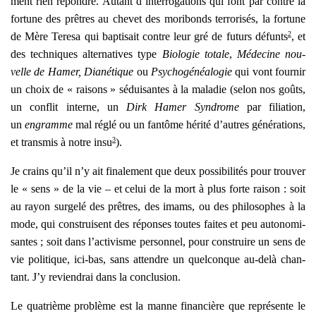
ment rien répondre. Autant d’interrogations qui font par contre la
for­tune des prêtres au che­vet des mori­bonds ter­ro­ri­sés, la for­tune
2
de Mère Tere­sa qui bap­ti­sait contre leur gré de futurs défunts
, et
des tech­niques alter­na­tives type
Bio­lo­gie totale
,
Méde­cine nou­
velle de Hamer, Dia­né­tique
ou
Psy­cho­gé­néa­lo­gie
qui vont four­nir
un choix de « rai­sons » sédui­santes à la mala­die (selon nos goûts,
un conflit interne, un
Dirk Hamer Syn­drome
par filia­tion,
un
engramme
mal réglé ou un fan­tôme héri­té d’autres géné­ra­tions,
3
et trans­mis à notre insu
).
Je crains qu’il n’y ait fina­le­ment que deux pos­si­bi­li­tés pour trou­ver
le « sens » de la vie – et celui de la mort à plus forte rai­son : soit
au rayon sur­ge­lé des prêtres, des imams, ou des phi­lo­sophes à la
mode, qui construisent des réponses toutes faites et peu auto­no­mi­
santes ; soit dans l’activisme per­son­nel, pour construire un sens de
vie poli­tique, ici-bas, sans attendre un quel­conque au-delà chan­
tant. J’y revien­drai dans la conclu­sion.
Le qua­trième pro­blème est la manne finan­cière que repré­sente le