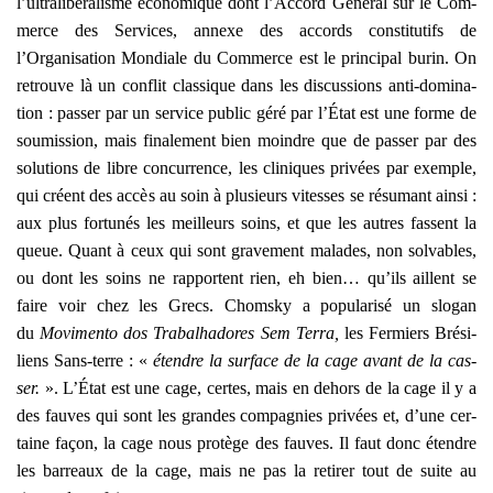
l’ultralibéralisme éco­no­mique dont l’Accord Géné­ral sur le Com­
merce des Ser­vices, annexe des accords consti­tu­tifs de
l’Organisation Mon­diale du Com­merce est le prin­ci­pal burin. On
retrouve là un conflit clas­sique dans les dis­cus­sions anti-domi­na­
tion : pas­ser par un ser­vice public géré par l’État est une forme de
sou­mis­sion, mais fina­le­ment bien moindre que de pas­ser par des
solu­tions de libre concur­rence, les cli­niques pri­vées par exemple,
qui créent des accès au soin à plu­sieurs vitesses se résu­mant ain­si :
aux plus for­tu­nés les meilleurs soins, et que les autres fassent la
queue. Quant à ceux qui sont gra­ve­ment malades, non sol­vables,
ou dont les soins ne rap­portent rien, eh bien… qu’ils aillent se
faire voir chez les Grecs. Chom­sky a popu­la­ri­sé un slo­gan
du
Movi­men­to dos Tra­bal­ha­dores Sem Ter­ra,
les Fer­miers Bré­si­
liens Sans-terre : «
étendre la sur­face de la cage avant de la cas­
ser.
». L’État est une cage, certes, mais en dehors de la cage il y a
des fauves qui sont les grandes com­pa­gnies pri­vées et, d’une cer­
taine façon, la cage nous pro­tège des fauves. Il faut donc étendre
les bar­reaux de la cage, mais ne pas la reti­rer tout de suite au