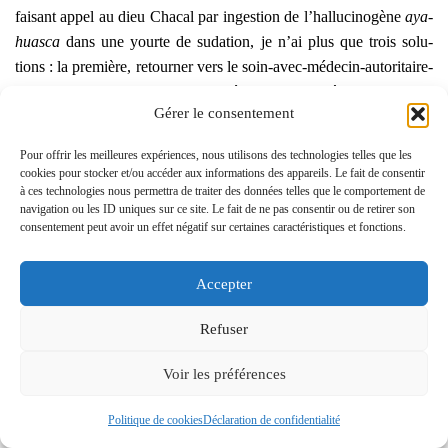
fai­sant appel au dieu Cha­cal par inges­tion de l’hallucinogène
aya­
huas­ca
dans une yourte de suda­tion, je n’ai plus que trois solu­
tions : la pre­mière, retour­ner vers le soin-avec-méde­cin-auto­ri­taire-
et-phar­ma­co­lo­gie-agres­sive (de dépit). La deuxième, apprendre
Gérer le consentement
moi-même à faire un soin à effi­ca­ci­té maxi­mum (auto­no­mie
accrue, mais pour le cas sur 10 non bénin, il faut que je
Pour offrir les meilleures expériences, nous utilisons des technologies telles que les
fasse
Méde­cine
). La troi­sième, renon­cer pure­ment et sim­ple­ment
cookies pour stocker et/ou accéder aux informations des appareils. Le fait de consentir
au soin, avec les risques que cela com­porte.
à ces technologies nous permettra de traiter des données telles que le comportement de
navigation ou les ID uniques sur ce site. Le fait de ne pas consentir ou de retirer son
consentement peut avoir un effet négatif sur certaines caractéristiques et fonctions.
Effet placebo, efficacité réelle, pathologie
spontanément résolutive et médecines
Accepter
alternatives : quelques notions de base
Refuser
pour l’honnête militant‑e alternatif
Voir les préférences
On peut semble-t-il faire remon­ter à quelques dizaines de
siècles le constat sui­vant : un patient qui a confiance en
Politique de cookies
Déclaration de confidentialité
son thé­ra­peute aura de meilleurs résul­tats que… s’il n’a