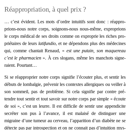
Réappropriation, à quel prix ?
… c’est évident. Les mots d’ordre intui­tifs sont donc : réap­pro­
prions-nous notre corps, soi­gnons-nous nous-même, expro­prions
le corps médi­cal de ses droits comme on expro­prie les riches pro­
prié­taires de leurs
lati­fun­dio
, et ne dépen­dons plus des méde­cines
qui, comme chan­tait Renaud, «
est une putain, son maque­reau
c’est le phar­ma­cien
». À ces slo­gans, même les man­chots signe­
raient. Pour­tant…
Si se réap­pro­prier notre corps signi­fie l’écouter plus, et sen­tir les
débuts de lom­bal­gie, pré­ve­nir les contextes aller­giques ou veiller à
son som­meil, pas de pro­blème. Si cela signi­fie par contre pré­
tendre tout sen­tir et tout savoir sur notre corps par simple « écoute
de soi », c’est un leurre. Il est dif­fi­cile de sen­tir une appen­di­cite
secré­ter son pus à l’avance, il est mal­ai­sé de dis­tin­guer une
migraine d’une tumeur au cer­veau, l’apparition d’un dia­bète ne se
détecte pas par intros­pec­tion et on ne connait pas d’intuition mys­