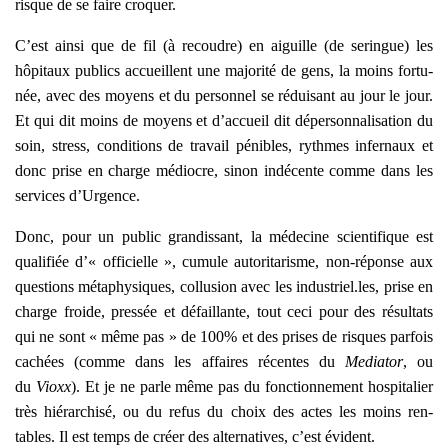
risque de se faire cro­quer.
C’est ain­si que de fil (à recoudre) en aiguille (de seringue) les
hôpi­taux publics accueillent une majo­ri­té de gens, la moins for­tu­
née, avec des moyens et du per­son­nel se rédui­sant au jour le jour.
Et qui dit moins de moyens et d’accueil dit déper­son­na­li­sa­tion du
soin, stress, condi­tions de tra­vail pénibles, rythmes infer­naux et
donc prise en charge médiocre, sinon indé­cente comme dans les
ser­vices d’Urgence.
Donc, pour un public gran­dis­sant, la méde­cine scien­ti­fique est
qua­li­fiée d’« offi­cielle », cumule auto­ri­ta­risme, non-réponse aux
ques­tions méta­phy­siques, col­lu­sion avec les industriel.les, prise en
charge froide, pres­sée et défaillante, tout ceci pour des résul­tats
qui ne sont « même pas » de 100% et des prises de risques par­fois
cachées (comme dans les affaires récentes du
Media­tor
, ou
du
Vioxx
). Et je ne parle même pas du fonc­tion­ne­ment hos­pi­ta­lier
très hié­rar­chi­sé, ou du refus du choix des actes les moins ren­
tables. Il est temps de créer des alter­na­tives, c’est évident.