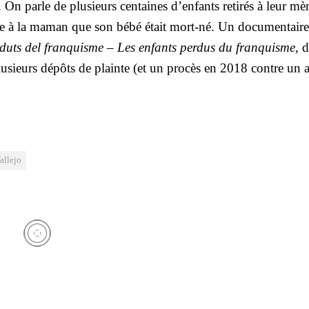
On parle de plu­sieurs cen­taines d’enfants reti­rés à leur mè
croire à la maman que son bébé était mort-né. Un docu­men­tair
­duts del fran­quisme – Les enfants per­dus du fran­quisme
, 
plu­sieurs dépôts de plainte (et un pro­cès en 2018 contre un 
allejo