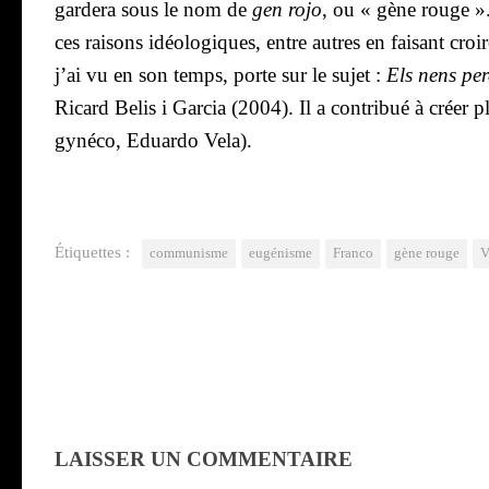
gar­de­ra sous le nom de
gen rojo
, ou « gène rouge ». 
ces rai­sons idéo­lo­giques, entre autres en fai­sant 
j’ai vu en son temps, porte sur le sujet :
Els nens per
Ricard Belis i Gar­cia (2004). Il a contri­bué à créer 
gyné­co, Eduar­do Vela).
Étiquettes :
communisme
eugénisme
Franco
gène rouge
V
LAISSER UN COMMENTAIRE