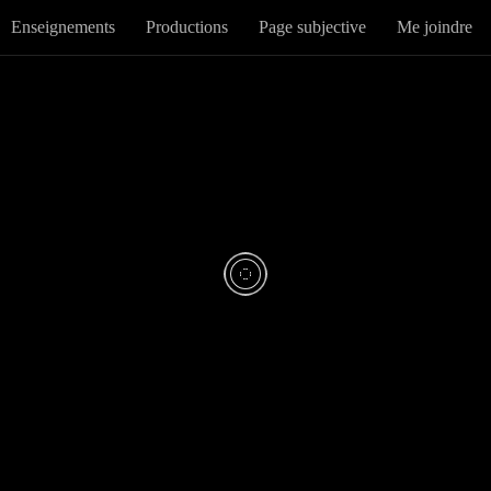
Enseignements
Productions
Page subjective
Me joindre
CONSEIL DE MATÉRIEL
0
Le « gène rouge 
MONVOISIN
· PUBLIÉ
4 DÉCEMBRE 2023
· MIS À JOUR
5