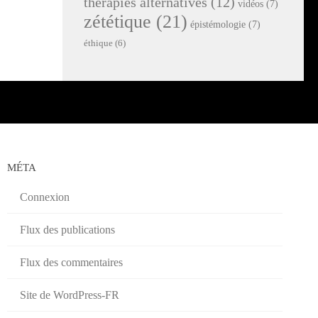
thérapies alternatives
(12)
vidéos
(7)
zététique
(21)
épistémologie
(7)
éthique
(6)
MÉTA
Connexion
Flux des publications
Flux des commentaires
Site de WordPress-FR