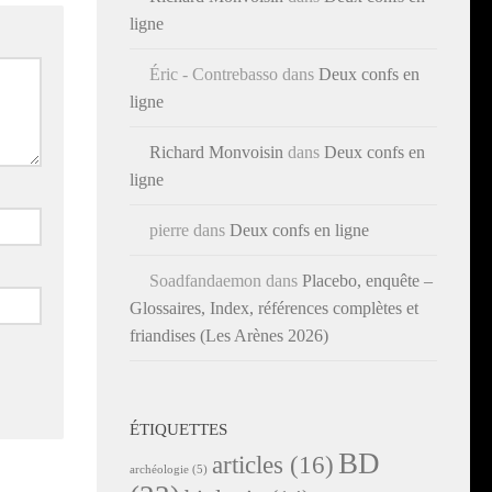
ligne
Éric - Contrebasso
dans
Deux confs en
ligne
Richard Monvoisin
dans
Deux confs en
ligne
pierre
dans
Deux confs en ligne
Soadfandaemon
dans
Placebo, enquête –
Glossaires, Index, références complètes et
friandises (Les Arènes 2026)
ÉTIQUETTES
BD
articles
(16)
archéologie
(5)