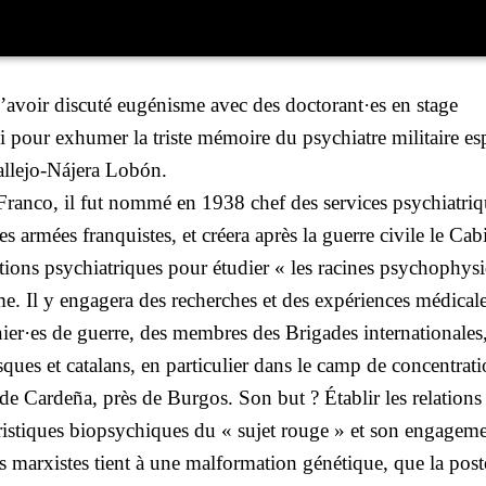
 d’avoir dis­cu­té eugé­nisme avec des doctorant·es en stage
 pour exhu­mer la triste mémoire du psy­chiatre mili­taire es
l­le­jo-Náje­ra Lobón.
ran­co, il fut nom­mé en 1938 chef des ser­vices psy­chia­tri
des armées fran­quistes, et crée­ra après la guerre civile le Cabi
tions psy­chia­triques pour étu­dier « les racines psy­cho­phy­s
e. Il y enga­ge­ra des recherches et des expé­riences médi­cal
ier·es de guerre, des membres des Bri­gades inter­na­tio­nales
ques et cata­lans, en par­ti­cu­lier dans le camp de concen­tra­t
e Car­deña, près de Bur­gos. Son but ? Éta­blir les rela­tions
­ris­tiques bio­psy­chiques du « sujet rouge » et son enga­ge­m
 mar­xistes tient à une mal­for­ma­tion géné­tique, que la pos­té­