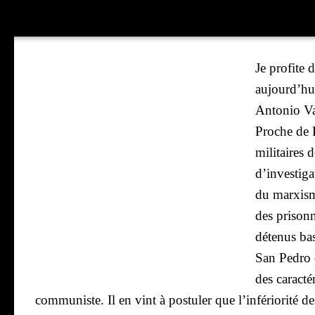
Je pro­fite
aujourd’hui
Anto­nio Va
Proche de F
mili­taires 
d’investiga
du mar­xism
des prisonn
déte­nus bas
San Pedro d
des carac­té
com­mu­niste. Il en vint à pos­tu­ler que l’infériorité des