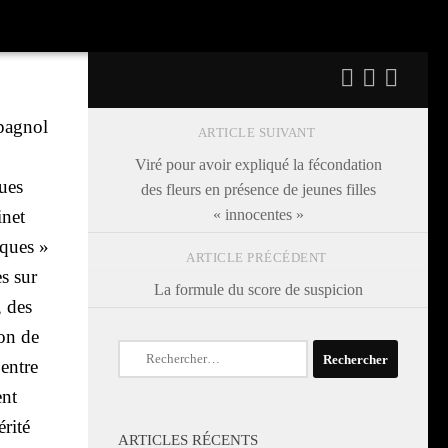
pa­gnol
ARTICLE SUIVANT
Viré pour avoir expliqué la fécondation
ques
des fleurs en présence de jeunes filles
« innocentes »
­net
iques »
ARTICLE PRÉCÉDENT
es sur
La formule du score de suspicion
, des
ion de
Rechercher :
 entre
ent
ri­té
ARTICLES RÉCENTS