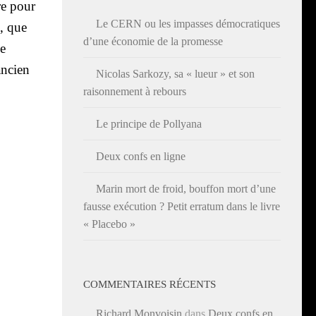
re pour
Le CERN ou les impasses démocratiques
e, que
d’une économie de la promesse
de
ancien
Nicolas Sarkozy, sa « lueur » et son
raisonnement à rebours
Le principe de Pollyana
Deux confs en ligne
Marin mort de froid, bouffon mort d’une
fausse exécution ? Petit erratum dans le livre
« Placebo »
COMMENTAIRES RÉCENTS
Richard Monvoisin
dans
Deux confs en