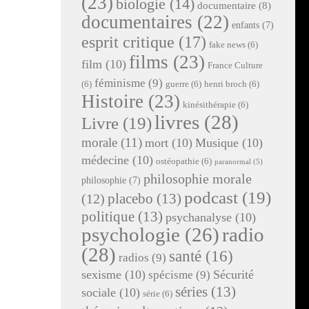
(23)
biologie
(14)
documentaire
(8)
documentaires
(22)
enfants
(7)
esprit critique
(17)
fake news
(6)
films
(23)
film
(10)
France Culture
féminisme
(9)
(6)
guerre
(6)
henri broch
(6)
Histoire
(23)
kinésithérapie
(6)
livres
(28)
Livre
(19)
morale
(11)
mort
(10)
Musique
(10)
médecine
(10)
ostéopathie
(6)
paranormal
(5)
philosophie morale
philosophie
(7)
podcast
(19)
placebo
(13)
(12)
politique
(13)
psychanalyse
(10)
radio
psychologie
(26)
(28)
santé
(16)
radios
(9)
sexisme
(10)
Sécurité
spécisme
(9)
séries
(13)
sociale
(10)
série
(6)