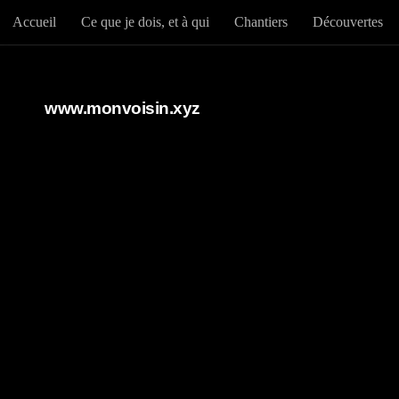
Accueil
Ce que je dois, et à qui
Chantiers
Découvertes
Au dessous du contenu
www.monvoisin.xyz
PAR
RICHARD 