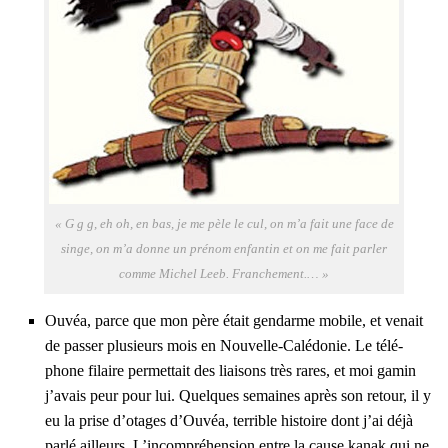
« G g g, eh oh, en bas, je me pèle le cul, on m’a fait une face de
singe, on m’a donne un pré­nom enfan­tin et on me fait par­ler
comme Michel Leeb. Fran­che­ment.… »
Ouvéa, parce que mon père était gen­darme mobile, et venait
de pas­ser plu­sieurs mois en Nou­velle-Calé­do­nie. Le télé­
phone filaire per­met­tait des liai­sons très rares, et moi gamin
j’a­vais peur pour lui. Quelques semaines après son retour, il y
eu la prise d’o­tages d’Ou­véa, ter­rible his­toire dont j’ai déjà
par­lé ailleurs. L’in­com­pré­hen­sion entre la cause kanak qui ne