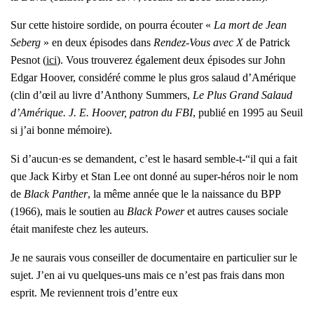
Sur cette his­toire sor­dide, on pour­ra écou­ter «
La mort de Jean
Seberg
» en deux épi­sodes dans
Ren­dez-Vous avec X
de Patrick
Pes­not (
ici
). Vous trou­ve­rez éga­le­ment deux épi­sodes sur John
Edgar Hoo­ver, consi­dé­ré comme le plus gros salaud d’A­mé­rique
(clin d’œil au livre d’
Antho­ny Sum­mers,
Le Plus Grand Salaud
d’A­mé­rique. J. E. Hoo­ver, patron du FBI
, publié en 1995 au Seuil
si j’ai bonne mémoire).
Si d’aucun·es se demandent, c’est le hasard semble-t-“il qui a fait
que Jack Kir­by et Stan Lee ont don­né au super-héros noir le nom
de
Black Pan­ther
, la même année que le la nais­sance du BPP
(1966), mais le sou­tien au
Black Power
et autres causes sociale
était mani­feste chez les auteurs.
Je ne sau­rais vous conseiller de docu­men­taire en par­ti­cu­lier sur le
sujet. J’en ai vu quelques-uns mais ce n’est pas frais dans mon
esprit. Me reviennent trois d’entre eux