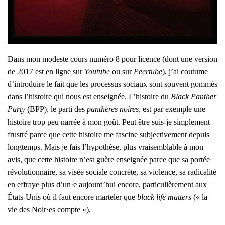
Dans mon modeste cours numé­ro 8 pour licence (dont une ver­sion
de 2017 est en ligne sur
You­tube
ou sur
Peer­tube
), j’ai cou­tume
d’in­tro­duire le fait que les pro­ces­sus sociaux sont sou­vent gom­més
dans l’his­toire qui nous est ensei­gnée. L’his­toire du
Black Pan­ther
Par­ty
(BPP), le par­ti des
pan­thères noires
, est par exemple une
his­toire trop peu nar­rée à mon goût. Peut être suis-je sim­ple­ment
frus­tré parce que cette his­toire me fas­cine sub­jec­ti­ve­ment depuis
long­temps. Mais je fais l’hy­po­thèse, plus vrai­sem­blable à mon
avis, que cette his­toire n’est guère ensei­gnée parce que sa por­tée
révo­lu­tion­naire, sa visée sociale concrète, sa vio­lence, sa radi­ca­li­té
en effraye plus d’un·e aujourd’­hui encore, par­ti­cu­liè­re­ment aux
États-Unis où il faut encore mar­te­ler que
black life mat­ters
(« la
vie des Noir·es compte »).