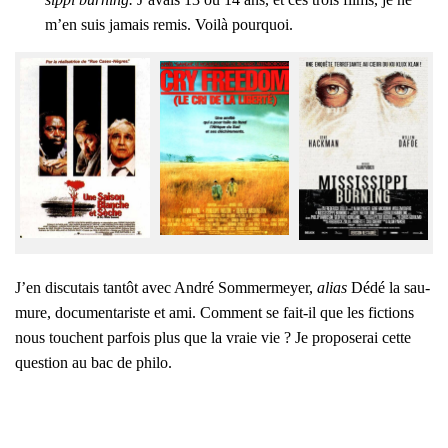
m’en suis jamais remis. Voi­là pour­quoi.
J’en dis­cu­tais tan­tôt avec André Som­mer­meyer,
alias
Dédé la sau­
mure, docu­men­ta­riste et ami. Com­ment se fait-il que les fic­tions
nous touchent par­fois plus que la vraie vie ? Je pro­po­se­rai cette
ques­tion au bac de phi­lo.