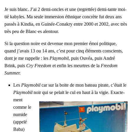
Je suis blanc. J’ai 2 demi-oncles et une (regret­tée) demi-tante moi­
tié kabyles. Ma seule immer­sion éth­nique concrète fut deux ans
pas­sés à Kin­dia, en Gui­née-Cona­kry entre 2000 et 2002, avec très
très peu de Blanc·es alen­tour.
Si la ques­tion noire est deve­nue mon pre­mier émoi poli­tique,
quand j’a­vais 13 ou 14 ans, c’est pour cinq élé­ments conscients,
dont je me rap­pelle : les
Play­mo­bil
, puis Ouvéa, puis André
Brink, puis
Cry Free­dom
et enfin les meurtres de la
Free­dom
Sum­mer
.
Les
Play­mo­bil
car sur la boite de mon bateau pirate, c’é­tait le
Play­mo­bil
noir qui se pelait le cul en haut à la vigie.
Exac­te­
ment
comme le
numide
(appe­lé
Baba)