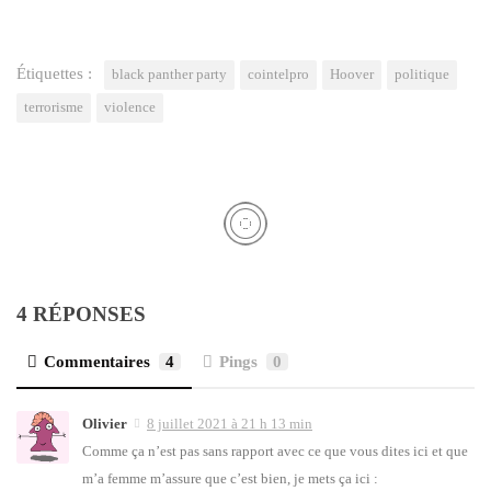
Étiquettes :
black panther party
cointelpro
Hoover
politique
terrorisme
violence
4 RÉPONSES
Commentaires
4
Pings
0
Olivier
8 juillet 2021 à 21 h 13 min
Comme ça n’est pas sans rap­port avec ce que vous dites ici et que
m’a femme m’as­sure que c’est bien, je mets ça ici :