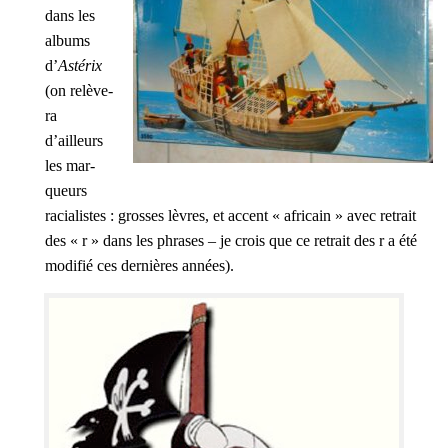
dans les
albums
d’
Asté­rix
(on relè­ve­
ra
d’ailleurs
les mar­
queurs
racia­listes : grosses lèvres, et accent « afri­cain » avec retrait
des « r » dans les phrases – je crois que ce retrait des r a été
modi­fié ces der­nières années).