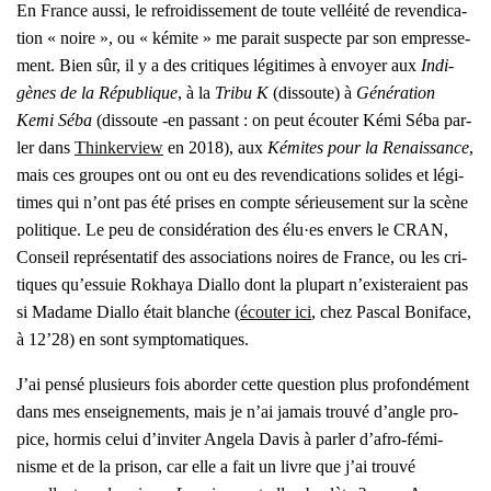
En France aus­si, le refroi­dis­se­ment de toute vel­léi­té de reven­di­ca­
tion « noire », ou « kémite » me parait sus­pecte par son empres­se­
ment. Bien sûr, il y a des cri­tiques légi­times à envoyer aux
Indi­
gènes de la Répu­blique
, à la
Tri­bu K
(dis­soute) à
Géné­ra­tion
Kemi Séba
(dis­soute ‑e
n pas­sant : on peut écou­ter Kémi Séba par­
ler dans
Thin­ker­view
en 2018
), aux
Kémites pour la Renais­sance
,
mais ces groupes ont ou ont eu des reven­di­ca­tions solides et légi­
times qui n’ont pas été prises en compte sérieu­se­ment sur la scène
poli­tique. Le peu de consi­dé­ra­tion des élu·es envers le CRAN,
Conseil repré­sen­ta­tif des asso­cia­tions noires de France, ou les cri­
tiques qu’es­suie Rokhaya Dial­lo dont la plu­part n’exis­te­raient pas
si Madame Dial­lo était blanche (
écou­ter ici
, chez Pas­cal Boni­face,
à 12’28) en sont symp­to­ma­tiques.
J’ai pen­sé plu­sieurs fois abor­der cette ques­tion plus pro­fon­dé­ment
dans mes ensei­gne­ments, mais je n’ai jamais trou­vé d’angle pro­
pice, hor­mis celui d’in­vi­ter Ange­la Davis à par­ler d’a­fro-fémi­
nisme et de la pri­son, car elle a fait un livre que j’ai trou­vé