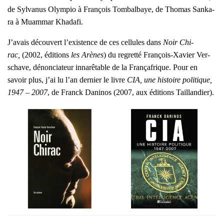
de Syl­va­nus Olym­pio à Fran­çois Tom­bal­baye, de Tho­mas San­ka­
ra à Muam­mar Kha­da­fi.
J’a­vais décou­vert l’exis­tence de ces cel­lules dans
Noir Chi­
rac,
(2002, édi­tions
les Arènes
) du regret­té Fran­çois-Xavier Ver­
schave, dénon­cia­teur inna­rê­table de la Fran­ça­frique. Pour en
savoir plus, j’ai lu l’an der­nier le livre
CIA, une his­toire poli­tique,
1947 – 2007
, de Franck Dani­nos (2007, aux édi­tions Taillan­dier).