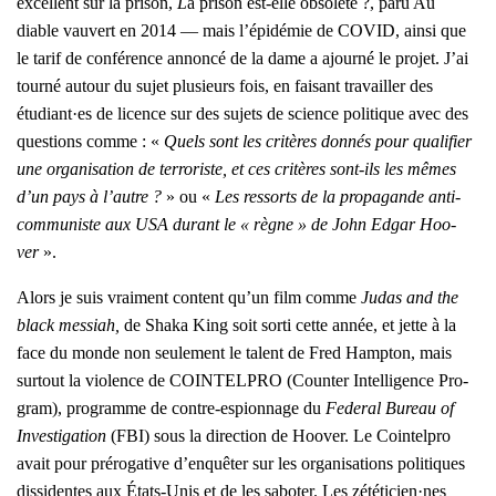
excellent sur la pri­son,
L
a
pri­son est-elle obso­lète ?
, paru Au
diable vau­vert en 2014 — mais l’é­pi­dé­mie de COVID, ain­si que
le tarif de confé­rence annon­cé de la dame a ajour­né le pro­jet. J’ai
tour­né autour du sujet plu­sieurs fois, en fai­sant tra­vailler des
étudiant·es de licence sur des sujets de science poli­tique avec des
ques­tions comme : «
Q
uels sont les cri­tères don­nés pour qua­li­fier
une orga­ni­sa­tion de ter­ro­riste, et ces cri­tères sont-ils les mêmes
d’un pays à l’autre ?
» ou «
Les res­sorts de la pro­pa­gande anti­
com­mu­niste aux USA durant le « règne » de John Edgar Hoo­
ver
».
Alors je suis vrai­ment content qu’un film comme
Judas and the
black mes­siah,
de Sha­ka King soit sor­ti cette année, et jette à la
face du monde non seule­ment le talent de Fred Hamp­ton, mais
sur­tout la vio­lence de COINTELPRO (
Coun­ter Intel­li­gence Pro­
gram
), pro­gramme de contre-espion­nage du
Fede­ral Bureau of
Inves­ti­ga­tion
(FBI) sous la direc­tion de Hoo­ver. Le Coin­tel­pro
avait pour pré­ro­ga­tive d’en­quê­ter sur les orga­ni­sa­tions poli­tiques
dis­si­dentes aux États-Unis et de les sabo­ter. Les zététicien·nes