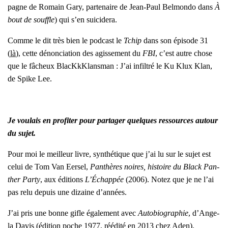
pagne de Romain Gary, par­te­naire de Jean-Paul Bel­mon­do dans
À
bout de souffle
) qui s’en sui­ci­de­ra.
Comme le dit très bien le pod­cast le
Tchip
dans son épi­sode 31
(
là
), cette dénon­cia­tion des agis­se­ment du
FBI
, c’est autre chose
que le fâcheux
Bla­cKkK­lans­man : J’ai infil­tré le Ku Klux Klan
,
de Spike Lee.
Je vou­lais en pro­fi­ter pour par­ta­ger quelques res­sources autour
du sujet.
Pour moi le meilleur livre, syn­thé­tique que j’ai lu sur le sujet est
celui de T
om Van Eer­sel,
Pan­thères noires, his­toire du Black Pan­
ther Par­ty
, aux édi­tions
L’É­chap­pée
(
2006
). Notez que j
e ne l’ai
pas relu depuis une dizaine d’an­nées.
J’ai pris une bonne gifle éga­le­ment avec
Auto­bio­gra­phie
, d’An­ge­
la Davis (édi­tion poche 1977, réédi­té en 2013 chez Aden).