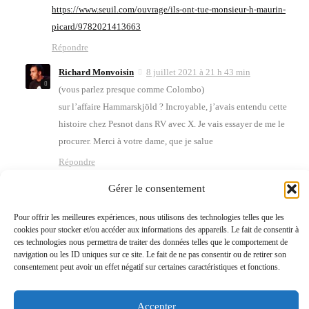
https://www.seuil.com/ouvrage/ils-ont-tue-monsieur-h-maurin-
picard/9782021413663
Répondre
Richard Monvoisin
8 juillet 2021 à 21 h 43 min
(vous par­lez presque comme Colom­bo)
sur l’af­faire Ham­marsk­jöld ? Incroyable, j’a­vais enten­du cette
his­toire chez Pes­not dans RV avec X. Je vais essayer de me le
pro­cu­rer. Mer­ci à votre dame, que je salue
Répondre
Olivier
9 juillet 2021 à 6 h 29 min
Gérer le consentement
Oui, c’est ça, le mon­sieur H du titre, c’est le secré­taire géné­ral Dag
Pour offrir les meilleures expériences, nous utilisons des technologies telles que les
Ham­marsk­jöld.
cookies pour stocker et/ou accéder aux informations des appareils. Le fait de consentir à
J’ai trans­mis à l’intéressée.
ces technologies nous permettra de traiter des données telles que le comportement de
navigation ou les ID uniques sur ce site. Le fait de ne pas consentir ou de retirer son
Répondre
consentement peut avoir un effet négatif sur certaines caractéristiques et fonctions.
Olivier
9 juillet 2021 à 6 h 31 min
Le coup de Colom­bo nous a bien fait rire – d’autant qu’il m’a fal­
Accepter