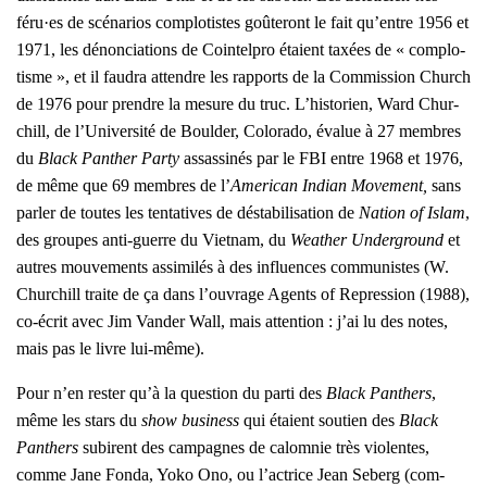
féru·es de scé­na­rios com­plo­tistes goû­te­ront le fait qu’entre 1956 et
1971, les dénon­cia­tions de Coin­tel­pro étaient taxées de « com­plo­
tisme », et il fau­dra attendre les rap­ports de la Com­mis­sion Church
de 1976 pour prendre la mesure du truc. L’his­to­rien, Ward Chur­
chill, de l’U­ni­ver­si­té de Boul­der, Colo­ra­do, éva­lue à 27 membres
du
Black Pan­ther Par­ty
assas­si­nés par le FBI entre 1968 et 1976,
de même que 69 membres de l’
Ame­ri­can Indian Move­ment,
sans
par­ler de toutes les ten­ta­tives de désta­bi­li­sa­tion de
Nation of Islam
,
des groupes anti-guerre du Viet­nam, du
Wea­ther Under­ground
et
autres mou­ve­ments assi­mi­lés à des influences com­mu­nistes (W.
Chur­chill traite de ça dans l’ou­vrage
Agents of Repres­sion
(1988),
co-écrit avec Jim Van­der Wall, mais atten­tion : j’ai lu des notes,
mais pas le livre lui-même).
Pour n’en res­ter qu’à la ques­tion du par­ti des
Black Pan­thers
,
même les stars du
show busi­ness
qui étaient sou­tien des
Black
Pan­thers
subirent des cam­pagnes de calom­nie très vio­lentes,
comme Jane Fon­da, Yoko Ono, ou l’ac­trice Jean Seberg (com­