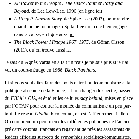
All Power to the People : The Black Pan­ther Par­ty and
Beyond
, de Lee Lew-Lee, 1996 (en ligne
ici
)
A Huey P. New­ton Sto­ry,
de Spike Lee (2002), pour rendre
quand même hom­mage à Spike Lee qui a été bien enga­gé
dans la cause, en ligne aus­si
ici
The Black Power Mix­tape 1967–1975
,
de Göran Ols­son
(2011), qu’on trouve aus­si
là
.
Je sais qu’A­gnès Var­da en a fait un mais je ne sais plus si je l’ai
vu, un court-métrage en 1968,
Black Pan­thers.
Et si vous sou­hai­tez faire des ponts entre l’an­ti­com­mu­nisme et la
poli­tique afri­caine de la France, il faut chan­ger de spectre, pas­ser
du
FBI
à la
CIA
, et étu­dier les cel­lules
stay behind
, mises en place
par l’O­TAN pour contrer la mon­tée du com­mu­nisme un peu par­
tout. Le réseau
Gla­dio
, bien connu, en est l’af­fleu­re­ment ita­lien.
On com­prend un peu mieux les dif­fé­rentes poli­tiques de l’an­cien
pré car­ré colo­nial fran­çais en regar­dant de près les assas­si­nats de
lea­ders afri­cains sus­pects de sym­pa­thies socialistes/communistes,