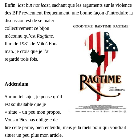
Enfin,
last but not least,
sachant que les argu­ments sur la vio­lence
des BPP reviennent fré­quem­ment, une bonne façon
d’in­tro­duire la
dis­cus­sion est de se mater
col­lec­ti­ve­ment ce bijou
mécon­nu qu’est
Rag­time
,
film de 1981 de Miloš For­
man. je crois que je l’ai
regar­dé trois fois.
Adden­dum
Sur un tel sujet, je pense qu’il
est sou­hai­table que je
« situe » un peu mon pro­pos.
Vous n’êtes pas obligé·e de
lire cette par­tie, bien enten­du, mais je la mets pour qui vou­drait
situer un peu plus mon article.