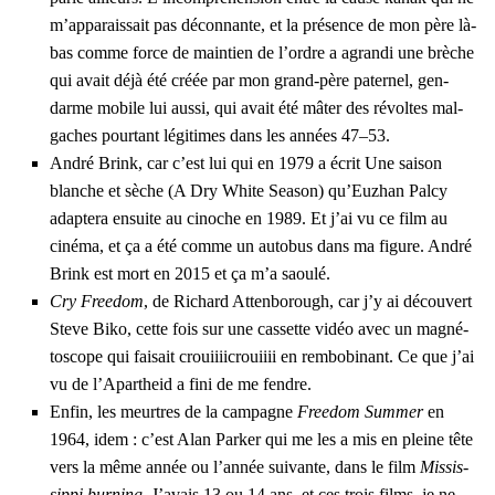
m’ap­pa­rais­sait pas décon­nante, et la pré­sence de mon père là-
bas comme force de main­tien de l’ordre a agran­di une brèche
qui avait déjà été créée par mon grand-père pater­nel, gen­
darme mobile lui aus­si, qui avait été mâter des révoltes mal­
gaches pour­tant légi­times dans les années 47–53.
André Brink, car c’est lui qui en 1979 a écrit
Une sai­son
blanche et sèche
(
A Dry White Sea­son
) qu’Euz­han Pal­cy
adap­te­ra ensuite au cinoche en 1989. Et j’ai vu ce film au
ciné­ma, et ça a été comme un auto­bus dans ma figure. André
Brink est mort en 2015 et ça m’a saou­lé.
Cry Free­dom
, de Richard Atten­bo­rough, car j’y ai décou­vert
Steve Biko, cette fois sur une cas­sette vidéo avec un magné­
to­scope qui fai­sait crouiiii­crouiiii en rem­bo­bi­nant. Ce que j’ai
vu de l’A­par­theid a fini de me fendre.
Enfin, les meurtres de la cam­pagne
Free­dom Sum­mer
en
1964, idem : c’est Alan Par­ker qui me les a mis en pleine tête
vers la même année ou l’an­née sui­vante, dans le film
Mis­sis­
sip­pi
bur­ning.
J’a­vais 13 ou 14 ans, et ces trois films, je ne