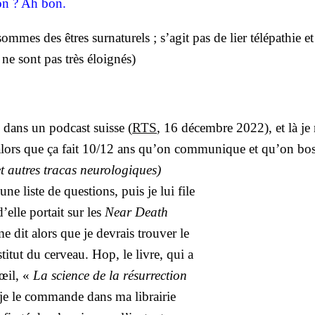
Non ? Ah bon.
ommes des êtres sur­na­tu­rels ; s’a­git pas de lier télé­pa­thie e
 ne sont pas très éloi­gnés)
 dans un pod­cast suisse (
RTS
, 16 décembre 2022), et là je
r alors que ça fait 10/12 ans qu’on com­mu­nique et qu’on bo
et
autres tra­cas neu­ro­lo­giques)
ne liste de ques­tions, puis je lui file
d’elle por­tait sur les
Near Death
e dit alors que je devrais trou­ver le
ti­tut du cer­veau. Hop, le livre, qui a
’œil, «
La science de la résur­rec­tion
je le com­mande dans ma librai­rie