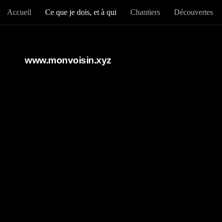
Accueil
Ce que je dois, et à qui
Chantiers
Découvertes
Au dessous du contenu
www.monvoisin.xyz