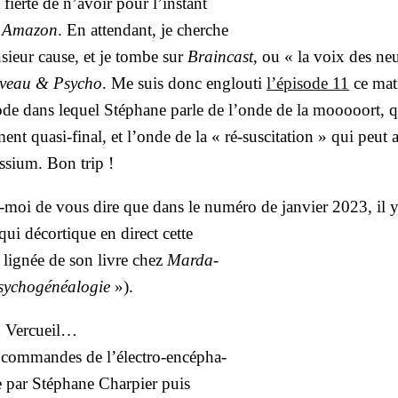
 fier­té de n’a­voir pour l’ins­tant
à
Ama­zon
. En atten­dant, je cherche
sieur cause, et je tombe sur
Brain­cast
, ou « la voix des ne
­veau & Psy­cho
. Me suis donc englou­ti
l’é­pi­sode 11
ce mat
sode dans lequel Sté­phane parle de l’onde de la mooooort, q
nt qua­si-final, et l’onde de la « ré-sus­ci­ta­tion » qui peut a
s­sium. Bon trip !
ez-moi de vous dire que dans le numé­ro de jan­vier 2023, il 
ui décor­tique en direct cette
la lignée de son livre chez
Mar­da­
y­cho­gé­néa­lo­gie
»).
n Ver­cueil…
 com­mandes de l’élec­tro-encé­pha­
 par Sté­phane Char­pier puis