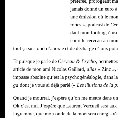
pré­fé­rée, pro­ro­geant ma
jamais don­né un euro 
une émis­sion où le mon­
rones », pod­cast de
Cer
dant mon foo­ting, épi­
court le cer­veau au mome
tout ça sur fond d’a­noxie et de décharge d’ions pota
Et puisque je parle de
Cer­veau & Psy­cho
, per­met­t
article de mon
ami Nico­las Gaillard,
alias
« Zinz », q
impasse abso­lue qu’est la psy­cho­gé­néa­lo­gie, dans 
ga
dont je vous ai déjà par­lé («
Les illu­sions de la ps
Quand je mour­rai, j’es­père qu’on me met­tra dans u
Ok c’est nul. J’es­père que Laurent Ver­cueil sera aux
lo­gramme, que mon onde de la mort sera enre­gis­trée