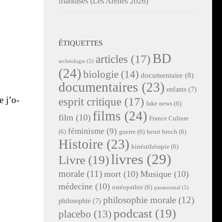
friandises (Les Arènes 2026)
ÉTIQUETTES
BD
articles
(17)
archéologie
(5)
(24)
biologie
(14)
documentaire
(8)
documentaires
(23)
enfants
(7)
e j’o­
esprit critique
(17)
fake news
(6)
films
(24)
film
(10)
France Culture
féminisme
(9)
(6)
guerre
(6)
henri broch
(6)
Histoire
(23)
kinésithérapie
(6)
livres
(29)
Livre
(19)
morale
(11)
mort
(10)
Musique
(10)
médecine
(10)
ostéopathie
(6)
paranormal
(5)
philosophie morale
(12)
philosophie
(7)
podcast
(19)
placebo
(13)