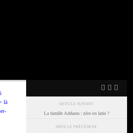
i
> là
ARTICLE SUIVANT
er-
La famille Addams : zéro en latin ?
ARTICLE PRÉCÉDENT