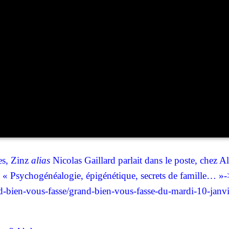
nes, Zinz
alias
Nico­las Gaillard par­lait dans le poste, chez Al
 « Psy­cho­gé­néa­lo­gie, épi­gé­né­tique, secrets de famille… »-
nd-bien-vous-fasse/grand-bien-vous-fasse-du-mardi-10-janvi