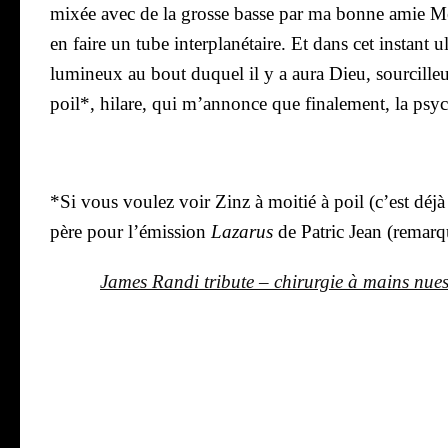
mixée avec de la grosse basse par ma bonne amie Mé
en faire un tube inter­pla­né­taire. Et dans cet ins­tant u
lumi­neux au bout duquel il y a aura Dieu, sour­cille
poil*, hilare, qui m’an­nonce que fina­le­ment, la psy­ch
*Si vous vou­lez voir Zinz à moi­tié à poil (c’est déjà
père pour l’é­mis­sion
Laza­rus
de Patric Jean (remar­q
James Ran­di tri­bute – chi­rur­gie à mains nue