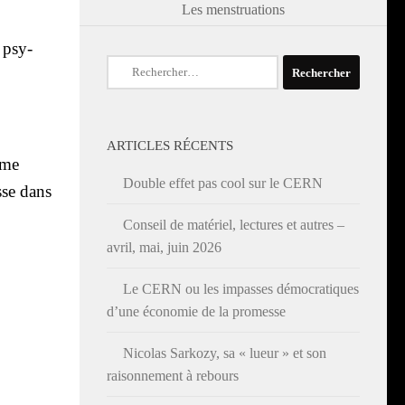
Les menstruations
t psy­
Rechercher :
ARTICLES RÉCENTS
 me
Double effet pas cool sur le CERN
sse dans
Conseil de matériel, lectures et autres –
avril, mai, juin 2026
Le CERN ou les impasses démocratiques
d’une économie de la promesse
Nicolas Sarkozy, sa « lueur » et son
raisonnement à rebours