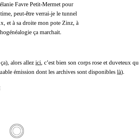
la­nie Favre Petit-Mer­met pour
ltime, peut-être ver­rai-je le tun­nel
ux, et à sa droite mon pote Zinz, à
o­gé­néa­lo­gie ça mar­chait.
 ça), alors allez
ici
, c’est bien son corps rose et duve­teux qu
uable émis­sion dont les archives sont dis­po­nibles
là
).
s