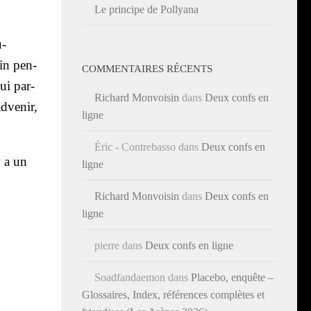
Le principe de Pollyana
u­
in pen­
COMMENTAIRES RÉCENTS
ui par­
Richard Monvoisin
dans
Deux confs en
dve­nir,
ligne
Éric - Contrebasso
dans
Deux confs en
y a un
ligne
Richard Monvoisin
dans
Deux confs en
ligne
pierre
dans
Deux confs en ligne
Soadfandaemon
dans
Placebo, enquête –
Glossaires, Index, références complètes et