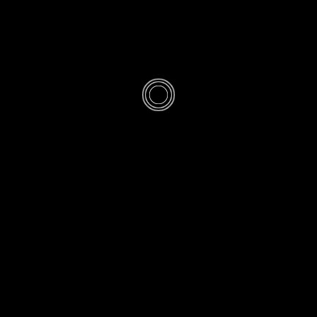
CE QUE JE DOIS, ET À QUI
/
CONSEIL DE MATÉRIE
0
arpier, Gaillard
la moooort
 MONVOISIN
· PUBLIÉ
10 JANVIER 2023
· MIS À JOUR
1