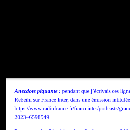
Anec­dote piquante :
pen­dant que j’é­cri­vais ces lig
Rebei­hi sur France Inter, dans une émis­sion inti­tu­lée
https://www.radiofrance.fr/franceinter/podcasts/gra
2023–6598549