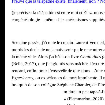
Preuve que la télé­pa­thie existe, fina­le­ment, non ? 
(je pré­cise : la télé­pa­thie est entre moi et Zinz, nous s
cho­gé­néao­lo­gie – même si les méca­nismes sup­pu­tés
Semaine pas­sée, j’é­coute le copain Laurent Ver­cueil,
mords les dents de ne jamais avoir pu le ren­con­tre
la même ville. Alors j’a­chète son livre
Cha­touilles (
(Belin, 2017), que j’en­glou­tis sans mâcher. J’en tire u
ren­card, enfin, pour l’en­se­ve­lir de ques­tions. L’une 
Expe­riences,
ou expé­riences de mort immi­nente. Il m
bou­quin de son col­lègue Sté­phane Char­pier, de l’Ins­
un titre un peu tape-à‑l
» (Flam­ma­rion, 2020) 