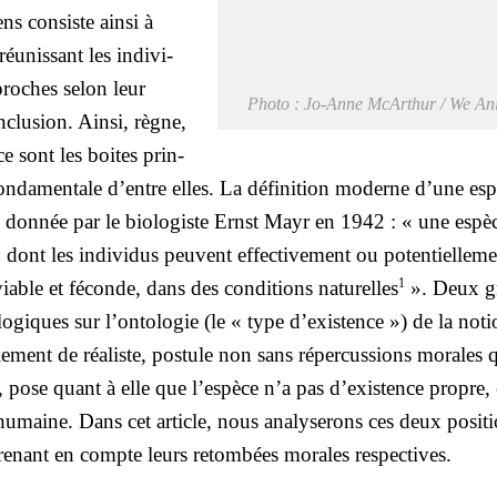
ens consiste ain­si à
réunis­sant les indi­vi­
proches selon leur
Pho­to : Jo-Anne McAr­thur / We Ani
nclusion. Ain­si, règne,
e sont les boites prin­
fon­da­men­tale d’entre elles. La défi­ni­tion moderne d’une esp
le don­née par le bio­lo­giste Ernst Mayr en 1942 : « une espè
 dont les indi­vi­dus peuvent effec­ti­ve­ment ou poten­tiel­le­m
1
iable et féconde, dans des condi­tions natu­relles
». Deux g
o­lo­giques sur l’ontologie (le « type d’existence ») de la not
­le­ment de
réa­liste
, pos­tule non sans réper­cus­sions morales 
, pose quant à elle que l’espèce n’a pas d’existence propre, 
on humaine. Dans cet article, nous ana­ly­se­rons ces deux posi­ti
re­nant en compte leurs retom­bées morales res­pec­tives.