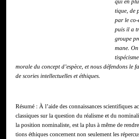
qui en plus
tique, de 
par le co-e
puis il a t
groupe pro­
mane. On d
tis­pé­cism
morale du concept d’espèce, et nous défen­dons le fait 
de sco­ries intel­lec­tuelles et éthiques.
Résu­mé :
À l’aide des connais­sances scien­ti­fiques act
clas­siques sur la ques­tion du réa­lisme et du nomi­na­li
la posi­tion nomi­na­liste, est la plus à même de rendre 
tions éthiques concernent non seule­ment les réper­cus­