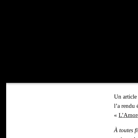
Un article 
l’a ren­du 
«
L’A­morc
À toutes fi