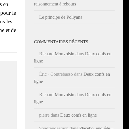
rs en
raisonnement à rebours
 pour le
Le principe de Pollyana
ns les
me et de
COMMENTAIRES RÉCENTS
Richard Monvoisin
dans
Deux confs en
ligne
Éric - Contrebasso
dans
Deux confs en
ligne
Richard Monvoisin
dans
Deux confs en
ligne
pierre
dans
Deux confs en ligne
Soadfandaemon
dans
Placebo, enquête –