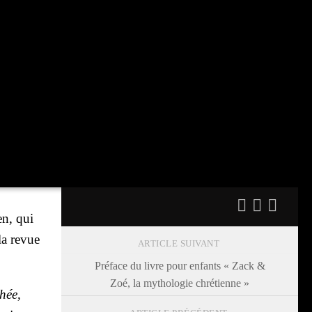
en, qui
 la revue
ARTICLE SUIVANT
Préface du livre pour enfants « Zack &
Zoé, la mythologie chrétienne »
thée,