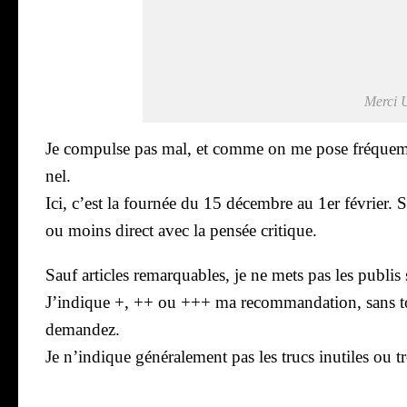
Mer­ci 
Je com­pulse pas mal, et comme on me pose fré­quem­me
nel.
Ici, c’est la four­née du 15 décembre au 1er février. S
ou moins direct avec la pen­sée cri­tique.
Sauf articles remar­quables, je ne mets pas les publis
J’in­dique +, ++ ou +++ ma recom­man­da­tion, sans to
deman­dez.
Je n’in­dique géné­ra­le­ment pas les trucs inutiles ou