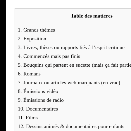
Table des matières
1.
Grands thèmes
2.
Expo­si­tion
3.
Livres, thèses ou rap­ports liés à l’es­prit cri­tique
4.
Com­men­cés mais pas finis
5.
Bou­quins qui partent en sucette (mais ça fait par­ti
6.
Romans
7.
Jour­naux ou articles web mar­quants (en vrac)
8.
Émis­sions vidéo
9.
Émis­sions de radio
10.
Docu­men­taires
11.
Films
12.
Des­sins ani­més & docu­men­taires pour enfants