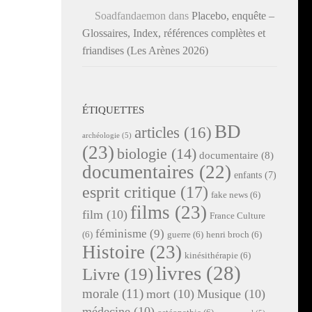
Soadfandaemon
dans
Placebo, enquête –
Glossaires, Index, références complètes et
friandises (Les Arènes 2026)
ÉTIQUETTES
BD
articles
(16)
archéologie
(5)
(23)
biologie
(14)
documentaire
(8)
documentaires
(22)
enfants
(7)
esprit critique
(17)
fake news
(6)
films
(23)
film
(10)
France Culture
féminisme
(9)
(6)
guerre
(6)
henri broch
(6)
Histoire
(23)
kinésithérapie
(6)
livres
(28)
Livre
(19)
morale
(11)
mort
(10)
Musique
(10)
médecine
(10)