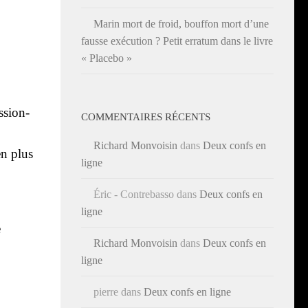
Marin mort de froid, bouffon mort d’une
fausse exécution ? Petit erratum dans le livre
« Placebo »
­sion­
COMMENTAIRES RÉCENTS
Richard Monvoisin
dans
Deux confs en
en plus
ligne
Éric - Contrebasso
dans
Deux confs en
ligne
e
Richard Monvoisin
dans
Deux confs en
ligne
pierre
dans
Deux confs en ligne