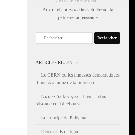
ARTICLE PRÉCÉDENT
Aux étudiant·es victimes de Freud, la
patrie reconnaissante
Rechercher :
ARTICLES RÉCENTS
Le CERN ou les impasses démocratiques
d’une économie de la promesse
Nicolas Sarkozy, sa « lueur » et son
raisonnement à rebours
Le principe de Pollyana
Deux confs en ligne