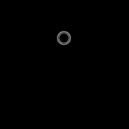
EIL DE MATÉRIEL
/
DÉCOUVERTES
/
PRODUCT
5
atériel, lecture
décembre 2021 à
D MONVOISIN
· PUBLIÉ
3 FÉVRIER 2022
· MIS À JOUR
9