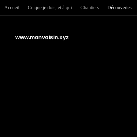
Accueil
Ce que je dois, et à qui
Chantiers
Découvertes
Au dessous du contenu
www.monvoisin.xyz