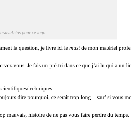
Ursus-Actos pour ce logo
nt la ques­tion, je livre ici le
must
de mon maté­riel pro­fes
er­vez-vous. Je fais un pré-tri dans ce que j’ai lu qui a un li
 scientifiques/techniques.
u­jours dire pour­quoi, ce serait trop long – sauf si vous m
 trop mau­vais, his­toire de ne pas vous faire perdre du temps.